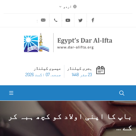
اردو
ask@dar-alifta.org
+20 2 25970400
Youtube
Twitter
Facebook
ہجری کیلنڈر
عیسوی کیلنڈر
23 صفر 1448
جمعه, 07 اگست 2026
باپ کا اپنی اولاد کو کچھ ہبہ کر
کے ...