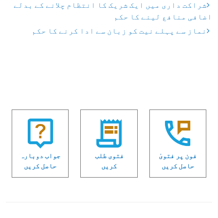
شراکت داری میں ایک شریک کا انتظام چلانے کے بدلے
اضافی منافع لینے کا حکم
نماز سے پہلے نیت کو زبان سے ادا کرنے کا حکم
فون پر فتویٰ
فتوی طلب
جواب دوبارہ
حاصل کریں
کریں
حاصل کریں