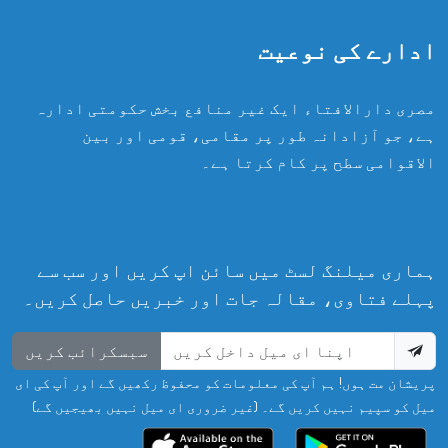
ادارے کی نوعیت
مصری دارالافتاء ایک غیر منافع بخش حکومتی ادارہ
ہے، جو آزادانہ طور پر مقامی، قومی اور بین
الاقوامی سطح پر کام کرتا ہے۔
ہماری میلنگ لسٹ میں سائن اپ کریں اور سب سے
پہلے فتاوی، مقالہ جات اور خبریں حاصل کریں۔
سبسکرائب کریں
پریشان مت ہوں! ہم آپ کی معلومات کو محفوظ رکھیں گے اور آپ کی ای
میل کو سپیم نہیں کریں گے۔ (غیر ضروری ای میل نہیں بھیجیں گے)