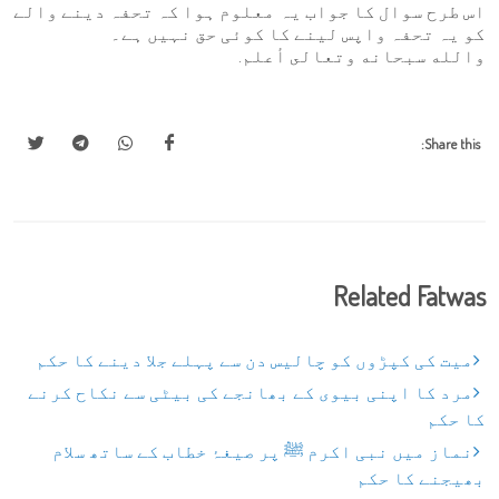
اس طرح سوال کا جواب یہ معلو‏م ہوا کہ تحفہ دینے والے
کو یہ تحفہ واپس لینے کا کوئی حق نہیں ہے۔
والله سبحانه وتعالى أعلم.
Share this:
Related Fatwas
میت کی کپڑوں کو چالیس دن سے پہلے جلا دینے کا حکم
مرد کا اپنی بیوی کے بھانجے کی بیٹی سے نکاح کرنے
کا حکم
نماز میں نبی اکرم ﷺ پر صیغۂ خطاب کے ساتھ سلام
بھیجنے کا حکم