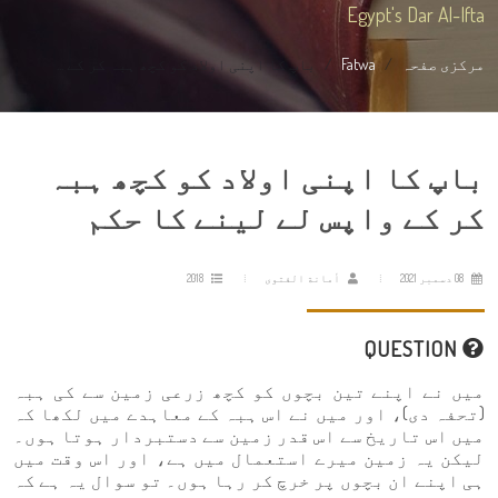
Egypt's Dar Al-Ifta
مرکزی صفحہ
Fatwa
باپ کا اپنی اولاد کو کچھ ہبہ کر کے ...
باپ کا اپنی اولاد کو کچھ ہبہ
کر کے واپس لے لینے کا حکم
08 دسمبر 2021
أمانة الفتوى
2018
QUESTION
میں نے اپنے تین بچوں کو کچھ زرعی زمین سے کی ہبہ
(تحفہ دی)، اور میں نے اس ہبہ کے معاہدے میں لکھا کہ
میں اس تاریخ سے اس قدر زمین سے دستبردار ہوتا ہوں۔
لیکن یہ زمین میرے استعمال میں ہے، اور اس وقت میں
ہی اپنے ان بچوں پر خرچ کر رہا ہوں۔ تو سوال یہ ہے کہ