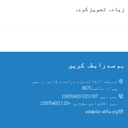
زیادہ تجویز کردہ
ہم سے رابطہ کریں
حدیقۃ الخالدین، دراسہ، قاہرہ، مصر
پی او باکس: 11675
مصر میں:
107
|
(02) 25970400
بین الاقوامی سطح پر:
+20 2 25970400
ask@dar-alifta.org