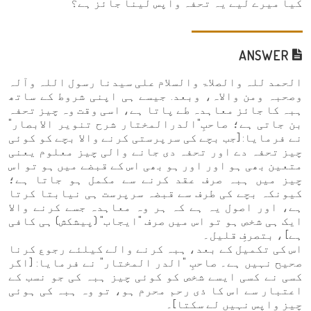
کیا میرے لیے یہ تحفہ واپس لینا جائز ہے؟
ANSWER
الحمد للہ والصلاۃ والسلام علی سیدنا رسول اللہ وآلہ
وصحبہ ومن والاہ، وبعد. جیسے ہی اپنی شروط کے ساتھ
ہبہ کا جائز معاہدہ طے پاتا ہے، اسی وقت وہ چیز تحفہ
بن جاتی ہے؛ صاحبِ"الدرالمختار شرح تنویر الابصار"
نے فرمایا: [جب بچے کی سرپرستی کرنے والا بچے کو کوئی
چیز تحفہ دے اور تحفہ دی جانے والی چیز معلوم یعنی
متعین بھی ہو اور اور ہو بھی اس کے قبضے میں ہو تو اس
چیز میں ہبہ صرف عقد کرنے سے مکمل ہو جاتا ہے؛
کیونکہ بچے کی طرف سے قبضہ سرپرست ہی نیابتا کرتا
ہے، اور اصول یہ ہے کہ ہر وہ معاہدہ جسے کرنے والا
ایک ہی شخص ہو تو اس میں صرف "ایجاب" (پیشکش) ہی کافی
ہے] ، بتصرفِ قلیل۔
اس کی تکمیل کے بعد، ہبہ کرنے والے کیلئے رجوع کرنا
صحیح نہیں ہے۔ صاحبِ "الدر المختار" نے فرمایا: [اگر
کسی نے کسی ایسے شخص کو کوئی چیز ہبہ کی جو نسب کے
اعتبار سے اس کا ذی رحم محرم ہو، تو وہ ہبہ کی ہوئی
چیز واپس نہیں لے سکتا]۔