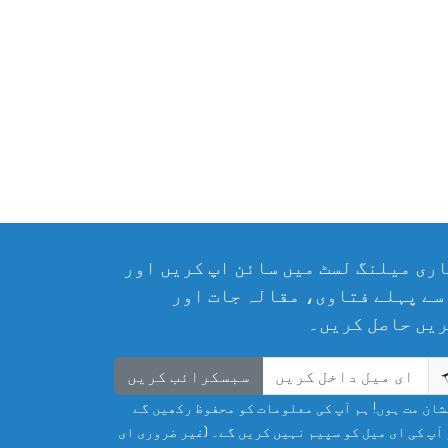
ری میلنگ لسٹ میں سائن اپ کریں اور
سے پہلے فتاوی، مقالہ جات اور
یں حاصل کریں۔
سبسکرائب کریں
ان مت ہوں! ہم آپ کی معلومات کو محفوظ رکھیں گے
آپ کی ای میل کو سپیم نہیں کریں گے۔ (غیر ضروری ای