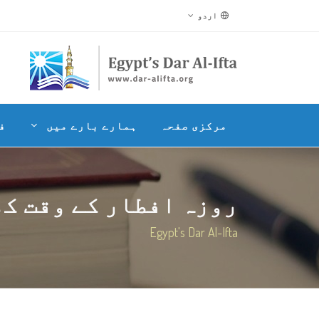
اردو
مرکزی صفحہ
ہمارے بارے میں
ف
روزہ افطار کے وقت ک
Egypt's Dar Al-Ifta