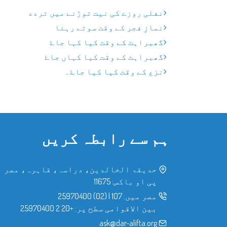
نفلی روزے کی نیت توڑنے میں تردد
نمازِ فجر کے وقت سوتے رہنا
گھبراہٹ کے وقت کیا کہا جاۓ
گھبراہٹ کے وقت کیا کہاں جاۓ
نزع کے وقت کیا کیا جاۓ۔
ہم سے رابطہ کریں
حدیقۃ الخالدین، دراسہ، قاہرہ، مصر
پی او باکس: 11675
مصر میں:
107
|
(02) 25970400
بین الاقوامی سطح پر:
+20 2 25970400
ask@dar-alifta.org