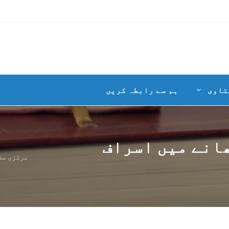
تاوی
ہم سے رابطہ کریں
ھانے میں اسراف
مرکزی صف