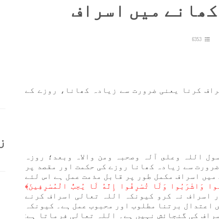
کھانے میں اسراف
6353
اف کرنا یعنی ضرورت سے زیادہ کھانا، روزے کے
ز
ول اللہ وعلى آلہ وصحبہ ومن والاہ وبعد؛ روزہ
ضرورت سے زیادہ کھانا روزے کی حکمت اور مقصد پر
میں اسراف مکمل طور پر قابل مذمت عمل ہے اس لئے
وا وَاشْرَبُوا وَلَا تُسْرِفُوا إِنَّهُ لَا يُحِبُّ الْمُسْرِفِينَ﴾
ر پیو اور اسراف نہ کرو کیونکہ اللہ تعالی اسراف کرنے
ں اعتدال برتنا مطلوب اور محبوب عمل ہے۔ کیونکہ
سراف کی گنجائش نہیں ہے۔ اللہ تعالی فرماتا ہے: