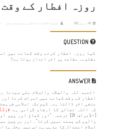
روزہ افطار کے وقت 
06 اپریل 2022
فضيلة الأستاذ الدكتور علي جمعة محمد
QUESTION
کیا روزہ افطار کرتے وقت کھانے میں اسر
مطلوبہ مقاصد پر اثر انداز ہوتا ہے؟
ANSWER
الحمد للہ والصلاۃ والسلام علی سیدنا رس
افطار کے وقت کھانے میں اسراف کرنا اور 
منفی اثر ڈالتا ہے۔ کیونکہ اسلامی شریعت 
کہ اللہ تعالیٰ کا ارشادِ گرامی ہے:
﴿وَكُلُ
[الأعراف: 31] ترجمہ: "اور کھاؤ او
والوں کو پسند نہیں کرتا"۔ اور ہر چیز می
اسلام اعتدال کا مذہب ہے اس میں بخل یا ا