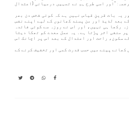
قرة: 143] ترجمہ: "اور اسی طرح ہم نے تمہیں درمیانی (اعتدال
ر یہ بات قرینِ قیاس نہیں ہے کہ کوئی شخص دن بھر
ے بعد لذیذ اور من پسند کھانوں کے لیے اپنے نفس
زہ رکھا ہی نہیں، اور اس نے روزہ سے کوئی فائدہ
پر منفی اثر پڑتا ہے۔ یہ عمل معدے کو تھکا دیتا
کے سکون، راحت اور اعتدال کے بعد اس پر اچانک اس
ی کھانے پینے میں حسب قدرت کمی اور تخفیف کرنے کے