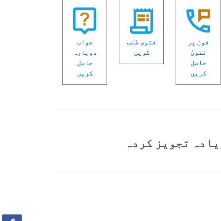
فون پر
فتوی طلب
جواب
فتویٰ
کریں
دوبارہ
حاصل
حاصل
کریں
کریں
یادہ تجویز کردہ