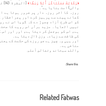
﴿وَكَذَلِكَ جَعَلْنَاكُمْ أُمَّةً وَسَطًا﴾
[الب
والی) امت بنایا ہے"۔
روزہ کا اثر روزہ دار پر ضرور ہوتا ہے او
کھانے پینے سے پرہیز کرے اور پھر افطار ک
کو اس طرح آزاد چھوڑ دے کہ گویا اس نے رو
نہیں اٹھایا۔ مزید برآں اس رویے کا صحت 
ہے، اس کو بوجھل کر دیتا ہے، اور اور اس 
کی طاقت سے زیادہ وزن ڈال دیتا ہے۔
اور یہی وہ چیز ہے جو روزے کی حکمت کے یعن
منافی ہے۔
والله سبحانه وتعالى أعلم.
Share this:
Related Fatwas