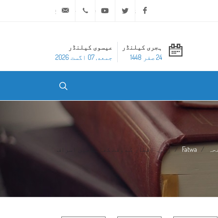
ask@dar-alifta.org
+20 2 25970400
Youtube
Twitter
Facebook
ہجری کیلنڈر
عیسوی کیلنڈر
24 صفر 1448
جمعه, 07 اگست 2026
حہ
Fatwa
روزہ افطار کے وقت کھانے میں اسراف