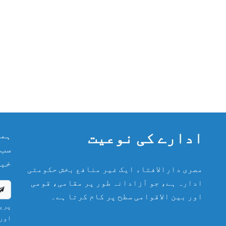
ادارے کی نوعیت
ہما
سب 
خبر
مصری دارالافتاء ایک غیر منافع بخش حکومتی
ادارہ ہے، جو آزادانہ طور پر مقامی، قومی
اور بین الاقوامی سطح پر کام کرتا ہے۔
پریش
اور 