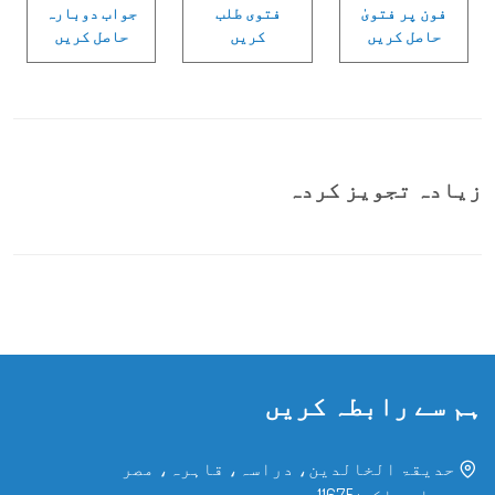
فون پر فتویٰ
فتوی طلب
جواب دوبارہ
حاصل کریں
کریں
حاصل کریں
زیادہ تجویز کردہ
ہم سے رابطہ کریں
حدیقۃ الخالدین، دراسہ، قاہرہ، مصر
پی او باکس: 11675