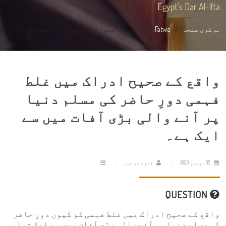
Egypt's Dar Al-Ifta
مرکزی صفحہ
Fatwa
واقع کے صحیح ادراک میں غلط فہمی دور...
واقع کے صحیح ادراک میں غلط
فہمی دورِ حاضر کی مسلم دنیا
پر آنے والی بڑی آفات میں سے
ایک ہے۔
05 نومبر 2023
فتویٰ کونسل
QUESTION
واقع کے صحیح ادراک میں غلط فہمی کو کیوں دورِ حاضر
کی مسلم دنیا پر آنے والی بڑی آفات میں سے ایک شمار