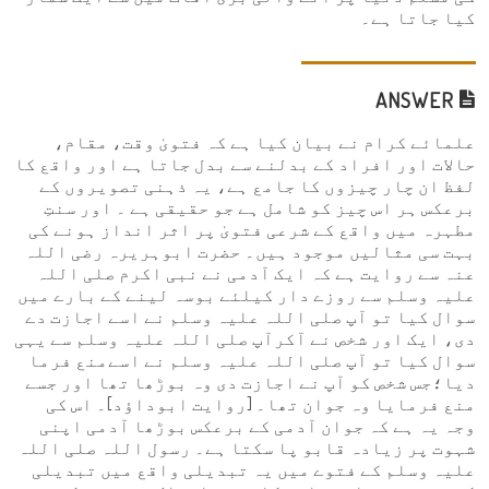
کیا جاتا ہے۔
ANSWER
علمائے کرام نے بیان کیا ہے کہ فتویٰ وقت، مقام،
حالات اور افراد کے بدلنے سے بدل جاتا ہے اور واقع کا
لفظ ان چار چیزوں کا جامع ہے، یہ ذہنی تصویروں کے
برعکس ہر اس چیز کو شامل ہے جو حقیقی ہے ۔ اور سنتِ
مطہرہ میں واقع کے شرعی فتویٰ پر اثر انداز ہونے کی
بہت سی مثالیں موجود ہیں۔ حضرت ابوہریرہ رضی اللہ
عنہ سے روایت ہے کہ ایک آدمی نے نبی اکرم صلی اللہ
علیہ وسلم سے روزے دار کیلئے بوسہ لینے کے بارے میں
سوال کیا تو آپ صلی اللہ علیہ وسلم نے اسے اجازت دے
دی، ایک اور شخص نے آکرآپ صلی اللہ علیہ وسلم سے یہی
سوال کیا تو آپ صلی اللہ علیہ وسلم نے اسےمنع فرما
دیا؛جس شخص کو آپ نے اجازت دی وہ بوڑھا تھا اور جسے
منع فرمایا وہ جوان تھا۔ [روایت ابوداؤد]۔ اس کی
وجہ یہ ہے کہ جوان آدمی کے برعکس بوڑھا آدمی اپنی
شہوت پر زیادہ قابو پا سکتا ہے۔ رسول اللہ صلی اللہ
علیہ وسلم کے فتوے میں یہ تبدیلی واقع میں تبدیلی