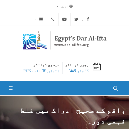
اردو
ask@dar-alifta.org
+20 2 25970400
Youtube
Twitter
Facebook
ہجری کیلنڈر
عیسوی کیلنڈر
26 صفر 1448
اتوار, 09 اگست 2026
واقع کے صحیح ادراک میں غلط
فہمی دور...