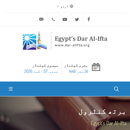
اردو
ask@dar-alifta.org
+20 2 25970400
Youtube
Twitter
Facebook
ہجری کیلنڈر
عیسوی کیلنڈر
24 صفر 1448
جمعه, 07 اگست 2026
برتھ کنٹرول
Egypt's Dar Al-Ifta