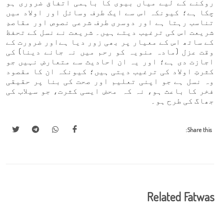
روکنے کے لیے میاں بیوی کا باہمی اتفاق ضروری ہو
چکا ہے؛ کیونکہ اس سے ایک طرف وسائل اور اولاد میں
تناسب رہتا ہے اور دوسری طرف شرعی نصوص اور مقاصدِ
شریعت اس کی ترغیب دیتے ہیں۔ شریعت نے نسل کے تحفظ
کے ساتھ اس کے معیار پر بھی زور دیا ہےاور ضرورت کے
وقت عزل (مادہ منویہ کو رحم میں نہ جانے دینا) کی
اجازت دی ہے؛ اور یہ ان احادیث سے متعارض نہیں جو
کثرتِ اولاد کی ترغیب دیتی ہیں؛ کیونکہ ان کا مقصود
وہ نسل ہے جو اپنی تعلیم اور صحت کی بنا پر حقیقی
فخر کا باعث ہو، نہ کہ محض ایسی کثرت، جو سیلاب کی
جھاگ کی طرح ہو۔
Share this:
Related Fatwas