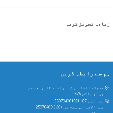
زیادہ تجویز کردہ
ہم سے رابطہ کریں
حدیقۃ الخالدین، دراسہ، قاہرہ، مصر
پی او باکس: 11675
مصر میں:
107
|
(02) 25970400
بین الاقوامی سطح پر:
+20 2 25970400