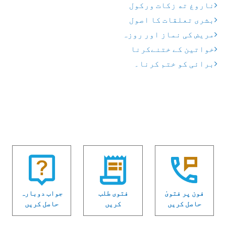
ناروغ ته زکات ورکول
بشری تعلقات کا اصول
مریض کی نماز اور روزہ
خواتین کے ختنےکرنا
برائی کو ختم کرنا۔
فون پر فتویٰ
فتوی طلب
جواب دوبارہ
حاصل کریں
کریں
حاصل کریں