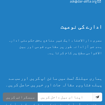
ask@dar-alifta.org
ادارے کی نوعیت
مصری دارالافتاء ایک غیر منافع بخش حکومتی ادارہ
ہے، جو آزادانہ طور پر مقامی، قومی اور بین
الاقوامی سطح پر کام کرتا ہے۔
ہماری میلنگ لسٹ میں سائن اپ کریں اور سب سے
پہلے فتاوی، مقالہ جات اور خبریں حاصل کریں۔
سبسکرائب کریں
پریشان مت ہوں! ہم آپ کی معلومات کو محفوظ رکھیں گے اور آپ کی ای