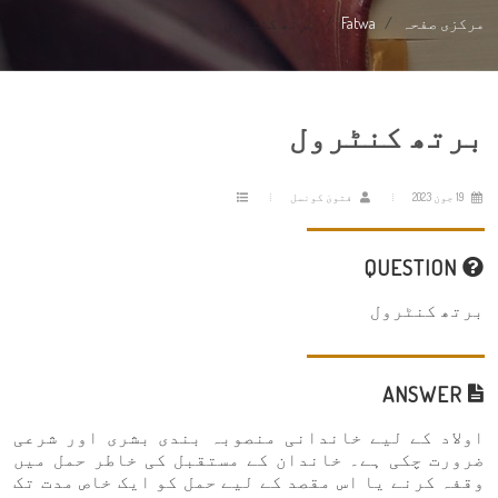
مرکزی صفحہ
Fatwa
برتھ کنٹرول
برتھ کنٹرول
19 جون 2023
فتویٰ کونسل
QUESTION
برتھ کنٹرول
ANSWER
اولاد کے لیے خاندانی منصوبہ بندی بشری اور شرعی
ضرورت چکی ہے۔ خاندان کے مستقبل کی خاطر حمل میں
وقفہ کرنے یا اس مقصد کے لیے حمل کو ایک خاص مدت تک