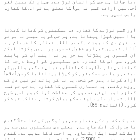
دیا جاتا ہے جس کو انسان توڑ دے، جہاں تک یمین لغو
(جس میں ارادۂ قسم نہ ہو) کا تعلق ہے تو اس کا کفارہ
واجب نہیں ہے۔
اور قسم توڑنے کا کفارہ دس مسکینوں کو کھانا کھلانا
یا انہیں کپڑا پہنانا ہے، پس جس کو یہ میسر نہ ہو تو
وہ تین دن کے روزے رکھے، اللہ تعالی کا فرمان ہے:
"اللہ تمہیں تمہاری فضول قسموں پر نہیں پکڑتا لیکن
ان قسموں پر پکڑتا ہے جن پر تم اپنے آپ کو پابند
کرو، سو اس کا کفارہ دس مسکینوں کو اوسط درجہ کا
کھانا دینا ہے (ایسا کھانا) جو تم اپنے گھر والوں کو
دیتے ہو یا دس مسکینوں کو کپڑا پہنانا یا گردن (غلام)
آزاد کرنا، پھر جو شخص یہ نہ کر پائے تو تین دن کے
روزے رکھے، یہ تمہاری قسموں کا کفارہ ہے جب تم قسم
کھاؤ، اور اپنی قسموں کی حفاظت کیا کرو، اسی طرح
اللہ تمہارے لیے اپنے حکم بیان کرتا ہے تاکہ تم شکر
کرو۔ (المائدة: 89)۔
قسم کے کفارے کی مقدار جمہور لوگوں کی غذا مثلاً گندم
یا چاول کا ایک صاع ہے، یعنی دس مسکینوں میں سے ہر
ایک کے لیے ایک ایک صاع۔ یہ احناف کا مذہب ہے۔ گندم
کا وزن تقریباً (2.500) کلوگرام، اور مصری چاول کا