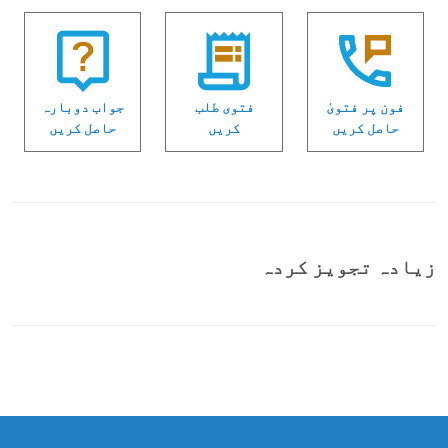
فون پر فتویٰ
فتوی طلب
جواب دوبارہ
حاصل کریں
کریں
حاصل کریں
زیادہ تجویز کردہ