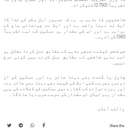
تقریباً (2.750) کلوگرام۔
شافعیوں کا مذہب یہ ہے کہ جمہور اہل وطن کی غذا کا
ایک مُد دینا واجب ہے اور ایک مد چوتھائی صاع کے
برابر ہے اور اس کی مقدار ہر مسکین کے لیے تقریباً
(510) گرام ہے۔
جس شخص کیلئے حنفی مذہب کے مطابق عمل کرنا مشکل ہو
اسے مذہبِ شافعی کے مطابق عمل کرنے میں کوئی حرج
نہیں۔
چاول یا گندم بھی دینا جائز ہے اور مسکین کو ان
دونوں میں سے کسی ایک کی قیمت بھی دینا بھی جائز ہے،
اور روزے توڑنے کے کفارے میں مسکین کو کھلانے کی یہی
مقدار ہے، لیکن اس مقدار کو دس سے ضرب دیا جاۓ گا۔
والله أعلم.
Share this: