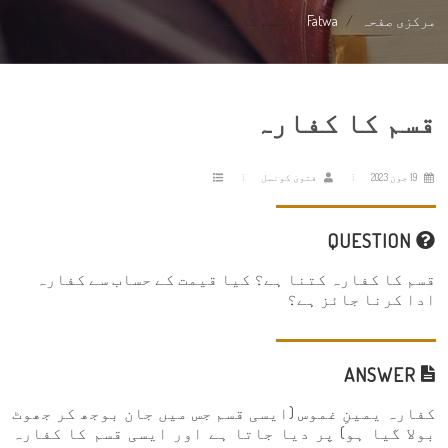
مرکزی صفحہ
Fatwa
قسم کا کفارہ
قسم کا کفارہ
19 جون 2023
فتویٰ کونسل
QUESTION
قسم کا کفارہ کتنا ہے؟ کیا قیمت کے حساب سے کفارہ
ادا کرنا جائز ہے؟
ANSWER
کفارہ یمینِ غموس (ایسی قسم جس میں جان بوجھ کر جھوٹ
بولا گیا ہو) پر دیا جاتا ہے اور ایسی قسم کا کفارہ