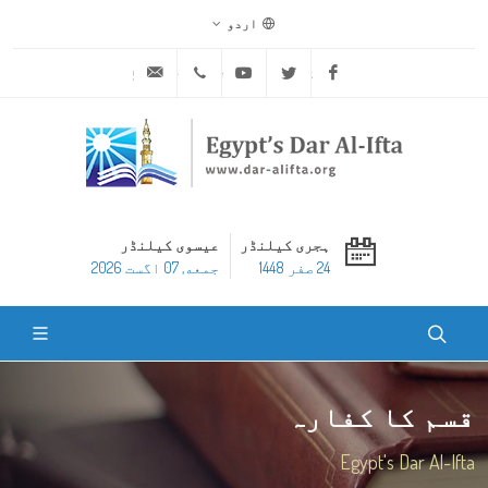
اردو
ask@dar-alifta.org
+20 2 25970400
Youtube
Twitter
Facebook
ہجری کیلنڈر
عیسوی کیلنڈر
24 صفر 1448
جمعه, 07 اگست 2026
قسم کا کفارہ
Egypt's Dar Al-Ifta