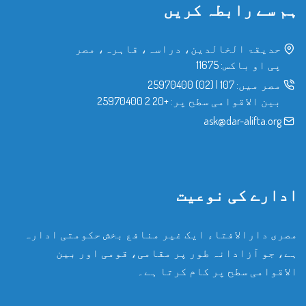
ہم سے رابطہ کریں
حدیقۃ الخالدین، دراسہ، قاہرہ، مصر
پی او باکس: 11675
مصر میں:
107
|
(02) 25970400
بین الاقوامی سطح پر:
+20 2 25970400
ask@dar-alifta.org
ادارے کی نوعیت
مصری دارالافتاء ایک غیر منافع بخش حکومتی ادارہ
ہے، جو آزادانہ طور پر مقامی، قومی اور بین
الاقوامی سطح پر کام کرتا ہے۔