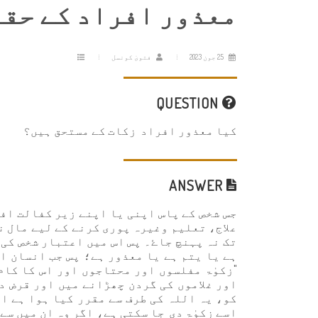
معذور افراد کے حقو
25 جون 2023
فتویٰ کونسل
QUESTION
کیا معذور افراد زکات کے مستحق ہیں؟
ANSWER
جس شخص کے پاس اپنی یا اپنے زیر کفالت افر
علاج، تعلیم وغیرہ پوری کرنے کے لیے مال نہ
تک نہ پہنچ جاۓ۔ پس اس میں اعتبار شخص کی 
ہے یا یتم ہے یا معذور ہے؛ پس جب انسان ال
"زکوٰۃ مفلسوں اور محتاجوں اور اس کا کام
اور غلاموں کی گردن چھڑانے میں اور قرض د
اسے زکوٰۃ دی جا سکتی ہے، اگر وہ ان میں سے