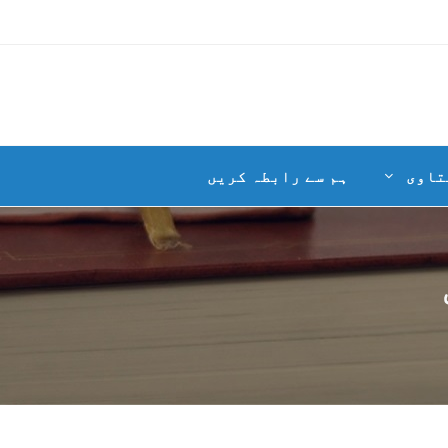
تاوی
ہم سے رابطہ کریں