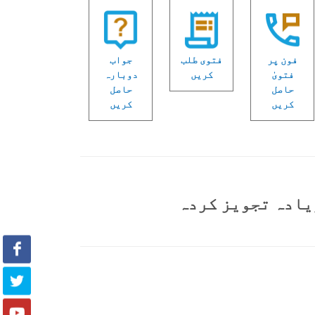
فون پر
فتوی طلب
جواب
فتویٰ
کریں
دوبارہ
حاصل
حاصل
کریں
کریں
یادہ تجویز کردہ