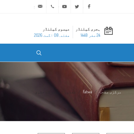
ask@dar-alifta.org
+20 2 25970400
Youtube
Twitter
Facebook
ہجری کیلنڈر
عیسوی کیلنڈر
24 صفر 1448
هفته, 08 اگست 2026
مرکزی صفحہ
Fatwa
معذور افراد کے حقوق