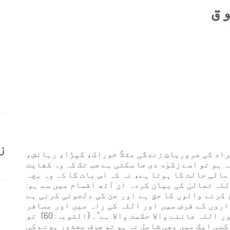
ق
ز
اد کی ضروریاتِ زندگی مثلاً خوراک، کپڑا، رہائش،
 ہو تو اسے زکوٰۃ دی جا سکتی ہے جب تک کہ وہ کفایت
مالی حالت کا ہوتا ہے، نہ کہ اس بات کا کہ وہ بچہ
لہ تعالیٰ کی بیان کردہ ان آٹھ اقسام میں سے ہو:
 کرنے والوں کا حق ہے اور جن کی دلجوئی کرنی ہے
اروں کے قرض میں اور اللہ کی راہ میں اور مسافر
کو، یہ اللہ کی طرف سے مقرر کیا ہوا ہے اور اللہ جاننے والا حکمت والا ہے"۔ (التوبہ: 60) تو
 کسی ایک میں بھی شامل نہ ہو تو صرف معذور ہونے کی