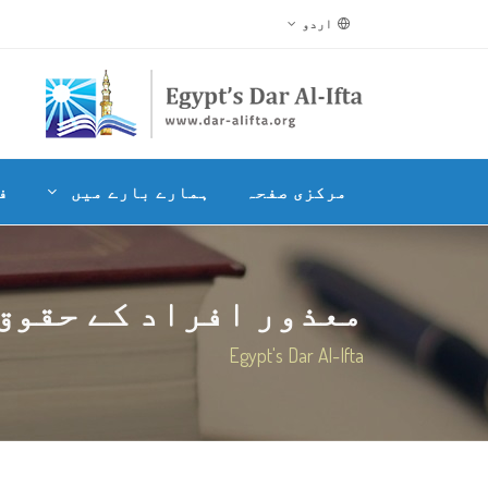
اردو
مرکزی صفحہ
ہمارے بارے میں
ف
معذور افراد کے حقوق
Egypt's Dar Al-Ifta