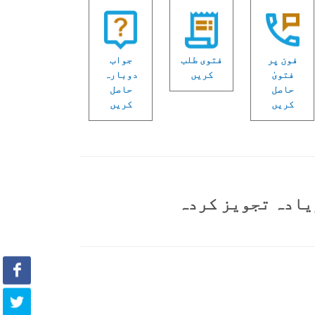
فون پر
فتوی طلب
جواب
فتویٰ
کریں
دوبارہ
حاصل
حاصل
کریں
کریں
یادہ تجویز کردہ