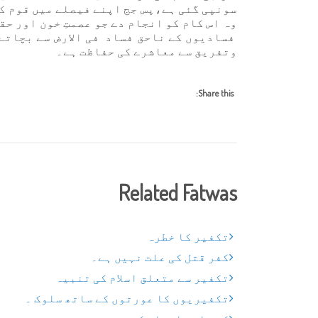
سونپی گئی ہے،پس جج اپنے فیصلے میں قوم کا
وہ اس کام کو انجام دے جو عصمتِ خون اور ح
فسادیوں کے ناحق فساد فی الارض سے بچاتے
وتفریق سے معاشرے کی حفاظت ہے۔
Share this:
Related Fatwas
تکفیر کا خطرہ
کفر قتل کی علت نہیں ہے۔
تکفیر سے متعلق اسلام کی تنبیہ
تکفیریوں کا عورتوں کے ساتھ سلوک ۔