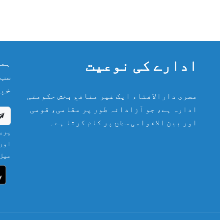
ادارے کی نوعیت
ہما
سب 
خبر
مصری دارالافتاء ایک غیر منافع بخش حکومتی
ادارہ ہے، جو آزادانہ طور پر مقامی، قومی
اور بین الاقوامی سطح پر کام کرتا ہے۔
پریش
اور 
میل 