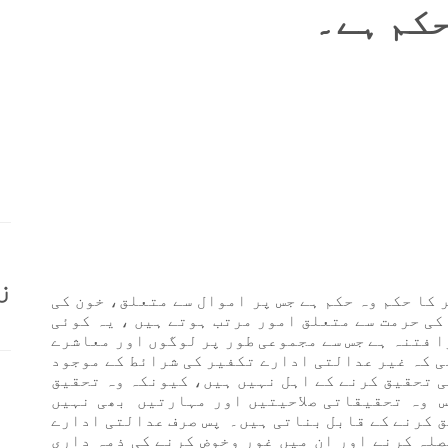
کم ہے۔
ز
 کا حکم وہ حکم ہے جس پر اموال سے متعلق، خون کی
کی حرمت سے متعلق امور مرتب ہوتے ہیں ، یہ کوئی
ا فتنہ ہے جس سے مجموعی طور پر لوگوں اور معاشرے
ھی کہ غیر عدالتی ادارے تکفیر کی شرائط کے موجود
کی تحقیق کرنے کے اہل نہیں ہیں، کیونکہ وہ تحقیق
س وہ تحقیقاتی صلاحیتیں اور مہارتیں بھی نہیں
ق کرنے کے قابل بناتی ہیں۔ پس صرف عدالتی ادارے
صلہ کرنے اور ان میں غور وخوض کرنے کی ذمہ داری