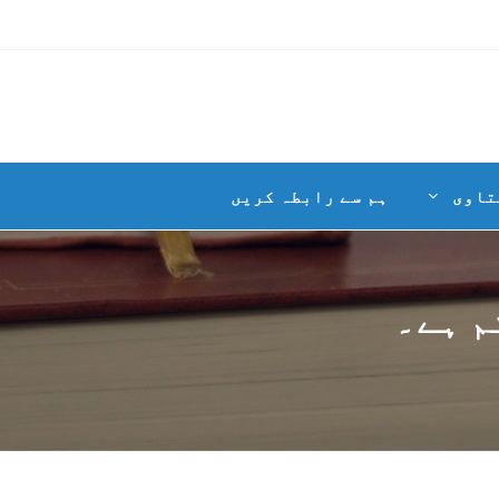
تاوی
ہم سے رابطہ کریں
م ہے۔