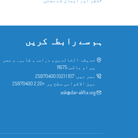
کفر اور ایمان کے معنی
ہم سے رابطہ کریں
حدیقۃ الخالدین، دراسہ، قاہرہ، مصر
پی او باکس: 11675
مصر میں:
107
|
(02) 25970400
بین الاقوامی سطح پر:
+20 2 25970400
ask@dar-alifta.org