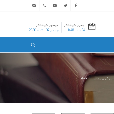
ask@dar-alifta.org
+20 2 25970400
Youtube
Twitter
Facebook
ہجری کیلنڈر
عیسوی کیلنڈر
24 صفر 1448
جمعه, 07 اگست 2026
مرکزی صفحہ
Fatwa
تکفیر ایک عدالتی حکم ہے۔