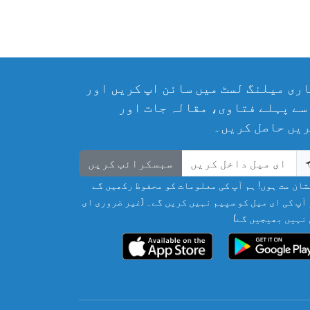
ری میلنگ لسٹ میں سائن اپ کریں اور
سے پہلے فتاوی، مقالہ جات اور
یں حاصل کریں۔
سبسکرائب کریں
ان مت ہوں! ہم آپ کی معلومات کو محفوظ رکھیں گے
آپ کی ای میل کو سپیم نہیں کریں گے۔ (غیر ضروری ای
نہیں بھیجیں گے)