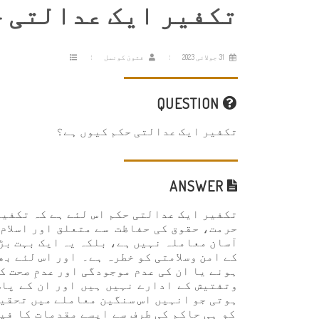
تکفیر ایک عدالتی ح
31 جولائی 2023
فتویٰ کونسل
QUESTION
تکفیر ایک عدالتی حکم کیوں ہے؟
ANSWER
تکفیر ایک عدالتی حکم اس لئے ہے کہ تکفیر
حرمت، حقوق کی حفاظت سے متعلق اور اسلام 
آسان معاملہ نہیں ہے، بلکہ یہ ایک بہت بڑ
کے امن وسلامتی کو خطرہ ہے۔ اور اس لئے ب
ہونے یا ان کی عدم موجودگی اور عدمِ صحت 
وتفتیش کے ادارے نہیں ہیں اور ان کے پا
ہوتی جو انہیں اس سنگین معاملے میں تحقی
کو ہی حاکم کی طرف سے ایسے مقدمات کا فی