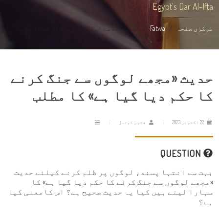
Egypt's Dar Al-Ifta
مرکزی صفحہ
Fatwa
حدیث «مجھے لوگوں سے جنگ کرنے کا حکم...
حدیث «مجھے لوگوں سے جنگ کرنے
کا حکم دیا گیا ہے» کا مطلب
22 اکتوبر 2023
فتویٰ کونسل
QUESTION
بہت سے انتہا پسند، لوگوں پر ظلم کرنے کیلئے حدیث
«مجھے لوگوں سے جنگ کرنے کا حکم دیا گیا ہے» کا
سہارا لیتے ہیں کیا یہ حدیث صحیح ہے؟ اس کامعنی کیا
ہے؟