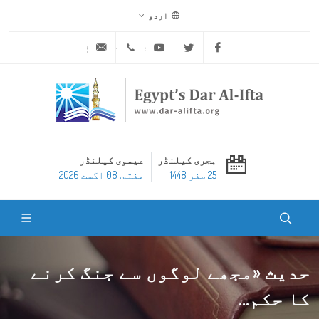
اردو
ask@dar-alifta.org
+20 2 25970400
Youtube
Twitter
Facebook
ہجری کیلنڈر
عیسوی کیلنڈر
25 صفر 1448
هفته, 08 اگست 2026
حدیث «مجھے لوگوں سے جنگ کرنے
کا حکم...