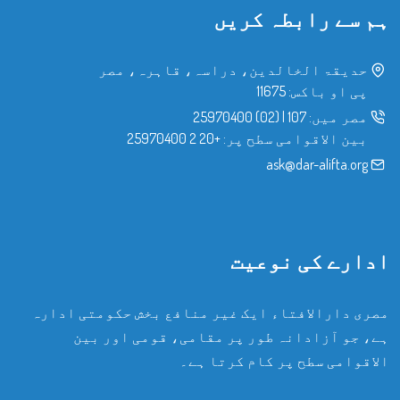
ہم سے رابطہ کریں
حدیقۃ الخالدین، دراسہ، قاہرہ، مصر
پی او باکس: 11675
مصر میں:
107
|
(02) 25970400
بین الاقوامی سطح پر:
+20 2 25970400
ask@dar-alifta.org
ادارے کی نوعیت
مصری دارالافتاء ایک غیر منافع بخش حکومتی ادارہ
ہے، جو آزادانہ طور پر مقامی، قومی اور بین
الاقوامی سطح پر کام کرتا ہے۔