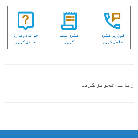
فون پر فتویٰ
فتوی طلب
جواب دوبارہ
حاصل کریں
کریں
حاصل کریں
زیادہ تجویز کردہ