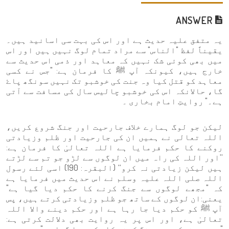
ANSWER
یہ متفق علیہ حدیث ہے اور اس کی بہت سی اسانید ہیں۔
یقیناً لفظ "الناس" سے مراد تمام لوگ نہیں ہیں اور اس
میں بھی کوئی شک نہیں کہ معاہد اور ذمی اس حدیث سے
خارج ہیں، کیونکہ آپ ﷺ کا فرمان ہے: "جس نے کسی
معاہد کو قتل کیا وہ جنت کی خوشبو تک نہیں سونگھ پاۓ
گا، حالانکہ اس کی خوشبو چالیس سال کی مسافت سے آتی
ہے۔" روایتِ امام بخاری ۔
لیکن جو لوگ ہمارے خلاف جارحیت اور جنگ شروع کریں،
اللہ تعالی نے ہمیں ان کی جارحیت اور ظلم وزیادتی
روکنے کا حکم فرمایا ہے اللہ تعالیٰ کا فرمان ہے:
’’اور اللہ کی راہ میں ان لوگوں سے لڑو جو تم سے لڑتے
ہیں لیکن زیادتی نہ کرو‘‘ (البقرہ: 190) اسی لئے رسول
اللہ صلی اللہ علیہ وسلم نے اس حدیث میں فرمایا ہے
کہ "مجھے لوگوں سے جنگ کرنے کا حکم دیا گیا ہے"
یعنی:ان لوگوں کے ساتھ جو ظلم وزیادتی کرتے ہیں، پس
آپ ﷺ کو حکم دیا جا رہا ہے اور حکم دینے والا اللہ
تعالیٰ ہے، اور اس پر یہ روایت بھی دلالت کرتی ہے: