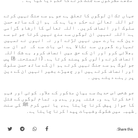
"مجھے مشرکوں سے جنگ کرنے کا حکم دیا گیا ہے"۔
جہاں تک ان لوگوں کا تعلق ہے جو ہم سے جنگ نہیں کرتے
تو اللہ تعالیٰ نے حکم دیا ہے کہ ہم ان کے ساتھ حسن
سلوک اور انصاف کریں۔ اللہ تعالی کا ارشادِ گرامی
ہے: اللہ تمہیں ان لوگوں سے منع نہیں کرتا جو تم سے
دین کے بارے میں نہیں لڑتے اور نہ انہوں نے تمہیں
تمہارے گھروں سے نکالا ہے اس بات سے کہ تم ان سے
بھلائی کرو اور ان کے حق میں انصاف کرو، بے شک اللہ
انصاف کرنے والوں کو پسند کرتا ہے۔ (الممتحنہ:8) پس
جو لوگ ہم سے جنگ نہیں کرتے ہم ان کے ساتھ حسن سلوک
اور انصاف کرتے ہیں اور چھیڑے بغیر انہیں ان کے دین
پر رہنے دیتے ہیں ۔
جو شخص اس حدیث سے بیانِ مذکور کے علاوہ کوئی اور فہم
اخذ کرتا ہے وہ فتنہ پرور ہے، وہ تمام لوگوں کے قتل
کا جواز پیش کرنا چاہتا ہے، یا نبی کرم ﷺ کی سنت
ِطیبہ میں شکوک وشبہات پیدا کرنا چاہتا ہے۔
Share this: