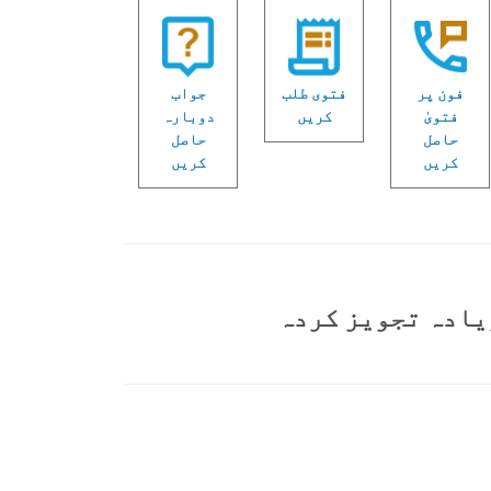
فون پر
فتوی طلب
جواب
فتویٰ
کریں
دوبارہ
حاصل
حاصل
کریں
کریں
یادہ تجویز کردہ