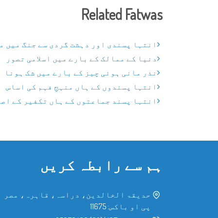
Related Fatwas
انتہا پسندی اور دہشت گردی سے جنگ میں م
دنیا کے ممالک کے بارے میں اسلامی تصور
نذر مانی ہوئی چیز کے بارے میں شک ہونا
انتہا پسندوں کے ہاں منہجِ فہم کی اساس
انتہا پسند جماعتوں کے ہاں تکفیر کے اص
ہم سے رابطہ کریں
حدیقۃ الخالدین، دراسہ، قاہرہ، مصر
پی او باکس: 11675