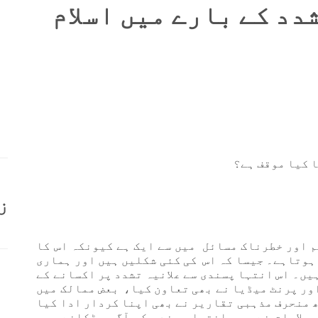
دد کے بارے میں اسلام
ا کیا موقف ہے؟
ز
 اور خطرناک مسائل میں سے ایک ہے کیونکہ اس کا
 ہوتاہے۔ جیسا کہ اس کی کئی شکلیں ہیں اور ہماری
یں۔ اس انتہا پسندی سے علانیہ تشدد پر اکسانے کے
اور پرنٹ میڈیا نے بھی تعاون کیا، بعض ممالک میں
 منحرف مذہبی تقاریر نے بھی اپنا کردار ادا کیا
علامات نے بھی انتہا پسندی کی آگ بھڑکانے میں