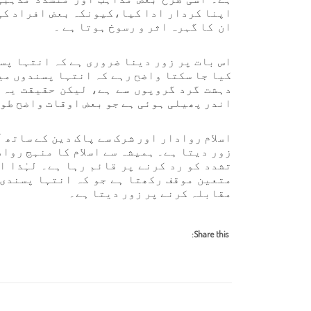
اپنا کردار ادا کیا،کیونکہ بعض افراد کی 
ان کا گہرہ اثر و رسوخ ہوتا ہے ۔
اس بات پر زور دینا ضروری ہے کہ انتہا پس
کیا جا سکتا واضح رہے کہ انتہا پسندوں میں
دہشت گرد گروپوں سے ہے، لیکن حقیقت یہ 
اندر پھیلی ہوئی ہے جو بعض اوقات واضح طور
اسلام روادار اور شرک سے پاک دین کے ساتھ 
زور دیتا ہے۔ ہمیشہ سے اسلام کا منہج روا
تشدد کو رد کرنے پر قائم رہا ہے۔ لہٰذا ا
متعین موقف رکھتا ہے جو کہ انتہا پسندی 
مقابلہ کرنے پر زور دیتا ہے۔
Share this: