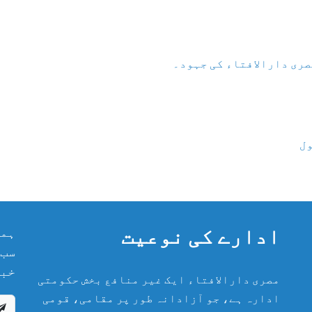
صری دارالافتاء کی جہود۔
ول
ادارے کی نوعیت
ہما
سب 
خبر
مصری دارالافتاء ایک غیر منافع بخش حکومتی
ادارہ ہے، جو آزادانہ طور پر مقامی، قومی