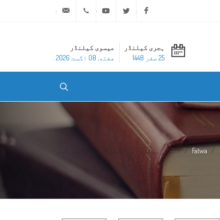
ask@dar-alifta.org
+20 2 25970400
Youtube
Twitter
Facebook
ہجری کیلنڈر
عیسوی کیلنڈر
25 صفر 1448
هفته, 08 اگست 2026
Fatwa
انتہا پسندی اور تشدد کے بارے میں اس...