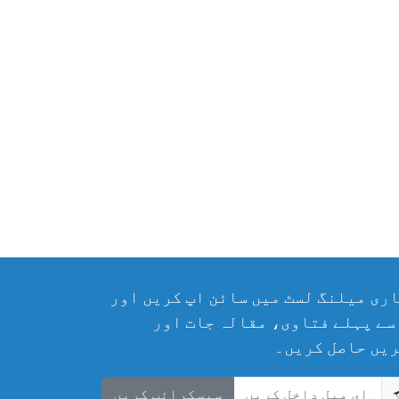
ری میلنگ لسٹ میں سائن اپ کریں اور
سے پہلے فتاوی، مقالہ جات اور
یں حاصل کریں۔
سبسکرائب کریں