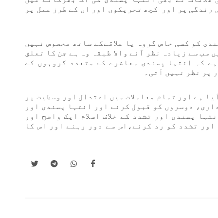
زندگی پر اور کچھ تحریکوں اور ان کے طرز عمل پر
ندی کو کسی خاص گروہ یا علاقےکے ساتھ مخصوص نہیں
 سب سے زیادہ نظر آنے والا طبقہ وہ ہے جن کا تعلق
ہے کہ انتہا پسندی معاشرے کے متعدد گروہوں کے
 پر نظر نہیں آتی۔
آیا ہے اور تمام معاملات میں اعتدال اور وسطیت پر
داری، دوسروں کو قبول کرنے اور انتہا پسندی اور
نتہا پسندی اور تشدد کے خلاف اسلام ایک واضح اور
اور تشدد کو رد کرنے،اس سے دور رہنے اور اس کا