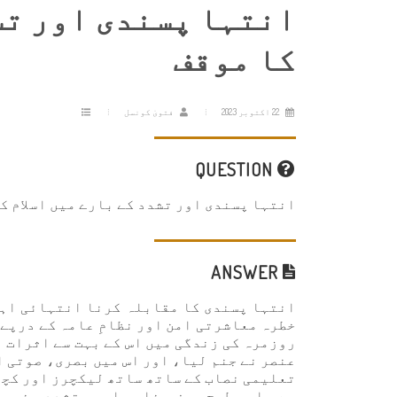
انتہا پسندی اور تش
کا موقف
22 اکتوبر 2023
فتویٰ کونسل
QUESTION
انتہا پسندی اور تشدد کے بارے میں اسلام ک
ANSWER
انتہا پسندی کا مقابلہ کرنا انتہائی اہم
خطرہ معاشرتی امن اور نظامِ عامہ کے درپے
روزمرہ کی زندگی میں اس کے بہت سے اثرات ہ
عنصر نے جنم لیا، اور اس میں بصری، صوتی 
تعلیمی نصاب کے ساتھ ساتھ لیکچرز اور کچھ
ہے۔ اسی طرح بعض مذاہب اور متشدد مذہبی 