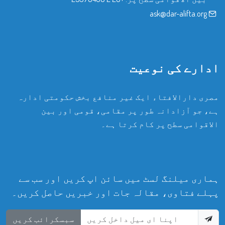
ask@dar-alifta.org
ادارے کی نوعیت
مصری دارالافتاء ایک غیر منافع بخش حکومتی ادارہ
ہے، جو آزادانہ طور پر مقامی، قومی اور بین
الاقوامی سطح پر کام کرتا ہے۔
ہماری میلنگ لسٹ میں سائن اپ کریں اور سب سے
پہلے فتاوی، مقالہ جات اور خبریں حاصل کریں۔
سبسکرائب کریں