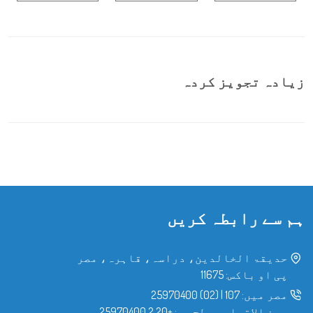
زیادہ تجویز کردہ
ہم سے رابطہ کریں
حدیقۃ الخالدین، دراسہ، قاہرہ، مصر
پی او باکس: 11675
مصر میں:
107
|
(02) 25970400
بین الاقوامی سطح پر:
+20 2 25970400