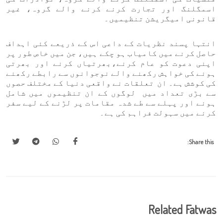
اسمگلنگ اور تجارت کرنے کرنے والے گروہ، غیر
قانونی امیگریشن تنظیمیں۔
انتہا پسند نظریات کے داعی اس کے ذریعے کئی اہداف
حاصل کرنے میں کامیاب ہو چکے ہیں، جن میں خاص طور پر
اپنی دعوت کو عام کرنے،بھرتیاں کرنے اور بھرتی
ہونے کی خواہش رکھنے والے نوجوانوں سے رابطے رکھنے
کی کوشش ہے۔ ان تعلقات نے واقعی دنیا کے مختلف حصوں
سے بڑی تعداد میں لوگوں کے ان تنظیموں میں شامل
ہونے اور پہلے سے طے شدہ مقامات پر لڑنے کے لیے سفر
کرنے میں سہولت فراہم کی ہے۔
Share this:
Related Fatwas