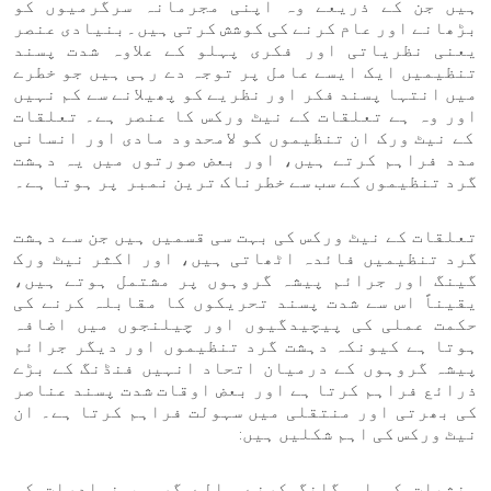
ہیں جن کے ذریعے وہ اپنی مجرمانہ سرگرمیوں کو
بڑھانے اور عام کرنے کی کوشش کرتی ہیں۔بنیادی عنصر
یعنی نظریاتی اور فکری پہلو کے علاوہ شدت پسند
تنظیمیں ایک ایسے عامل پر توجہ دے رہی ہیں جو خطرے
میں انتہا پسند فکر اور نظریے کو پھیلانے سے کم نہیں
اور وہ ہے تعلقات کے نیٹ ورکس کا عنصر ہے۔ تعلقات
کے نیٹ ورک ان تنظیموں کو لامحدود مادی اور انسانی
مدد فراہم کرتے ہیں، اور بعض صورتوں میں یہ دہشت
گرد تنظیموں کے سب سے خطرناک ترین نمبر پر ہوتا ہے۔
تعلقات کے نیٹ ورکس کی بہت سی قسمیں ہیں جن سے دہشت
گرد تنظیمیں فائدہ اٹھاتی ہیں، اور اکثر نیٹ ورک
گینگ اور جرائم پیشہ گروہوں پر مشتمل ہوتے ہیں،
یقیناً اس سے شدت پسند تحریکوں کا مقابلہ کرنے کی
حکمت عملی کی پیچیدگیوں اور چیلنجوں میں اضافہ
ہوتا ہے کیونکہ دہشت گرد تنظیموں اور دیگر جرائم
پیشہ گروہوں کے درمیان اتحاد انہیں فنڈنگ ​​کے بڑے
ذرائع فراہم کرتا ہے اور بعض اوقات شدت پسند عناصر
کی بھرتی اور منتقلی میں سہولت فراہم کرتا ہے۔ ان
نیٹ ورکس کی اہم شکلیں ہیں:
منشیات کی اسمگلنگ کرنے والے گروہ، نوادرات کی