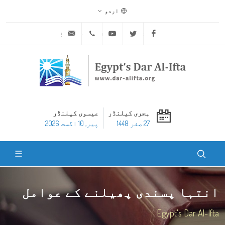
اردو
ask@dar-alifta.org
+20 2 25970400
Youtube
Twitter
Facebook
ہجری کیلنڈر
عیسوی کیلنڈر
27 صفر 1448
پير, 10 اگست 2026
انتہا پسندی پھیلنے کے عوامل
Egypt's Dar Al-Ifta