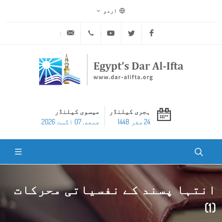
اردو
ask@dar-alifta.org
+20 2 25970400
Youtube
Twitter
Facebook
ہجری کیلنڈر
عیسوی کیلنڈر
24 صفر 1448
جمعه, 07 اگست 2026
انتہا پسند کے نفسیاتی محرکات
(1)