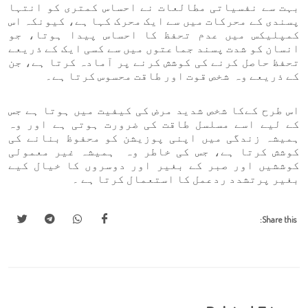
بہت سے نفسیاتی مطالعات نے احساس کمتری کو انتہا
پسندی کے محرکات میں سے ایک محرک کہا ہے، کیونکہ اس
کمپلیکس میں عدم تحفظ کا احساس پیدا ہوتا، جو
انسان کو شدت پسند جماعتوں میں سے کسی ایک کے ذریعے
تحفظ حاصل کرنے کی کوشش کرنے پر آمادہ کرتا ہے، جن
کے ذریعے وہ شخص قوت اور طاقت محسوس کرتا ہے۔
اس طرح کےکا شخص شدید مرض کی کیفیت میں ہوتا ہے جس
کے لیے اسے مسلسل طاقت کی ضرورت ہوتی ہے اور وہ
ہمیشہ زندگی میں اپنی پوزیشن کو محفوظ بنانے کی
کوشش کرتا ہے، جس کی خاطر وہ ہمیشہ غیر معمولی
کوششیں اور صبر کے بغیر اور دوسروں کا خیال کیے
بغیر پرتشدد ردعمل کا استعمال کرتا ہے ۔
Share this: