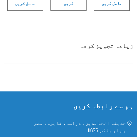
حاصل کریں
کریں
حاصل کریں
زیادہ تجویز کردہ
ہم سے رابطہ کریں
حدیقۃ الخالدین، دراسہ، قاہرہ، مصر
پی او باکس: 11675