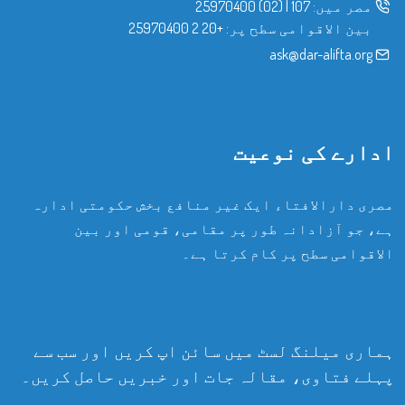
مصر میں:
107
|
(02) 25970400
بین الاقوامی سطح پر:
+20 2 25970400
ask@dar-alifta.org
ادارے کی نوعیت
مصری دارالافتاء ایک غیر منافع بخش حکومتی ادارہ
ہے، جو آزادانہ طور پر مقامی، قومی اور بین
الاقوامی سطح پر کام کرتا ہے۔
ہماری میلنگ لسٹ میں سائن اپ کریں اور سب سے
پہلے فتاوی، مقالہ جات اور خبریں حاصل کریں۔