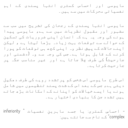
مایوسی اور احساس کمتری انتہا پسندی کے اہم
نفسیاتی محرکات میں سے ہیں۔
مایوسی انتہا پسندی کے رجحان کی تشریح میں سب سے
مشہور اور مقبول نظریات میں سے ہے، مایوسی پیدا
ہونے کی وجہ یہ ہے کہ انسان اپنی ضروریات کی تسکین
کے حوالے سے توقعات بہت زیادہ بڑھا لیتا ہے ، لیکن
اپنے حالات کے پیشِ نظر وہ اپنی کچھ ہی توقعات کو پورا
کرنے کے قابل ہوتا ہے۔جس کی وجہ سے وہ (دشمنی اور
جارحیت) کی طرف چلا جاتا ہے اور غیر مناسب جگہ پر
جارحیت کرتاہے۔
اس طرح مایوسی اس شخص کو پرتشدد رویے کی طرف دھکیل
دیتی ہے، جس کے بعد اس کے شدت پسند تنظیموں میں شامل
ہونے یا ایسے خیالات کو اپنانے کے امکانات بڑھ جاتے
ہیں تشدد جن کا بنیادی اختیار ہے۔
- احساسِ کمتری: یا جسے ماہرینِ نفسیات " inferiority
complex" کے نام سے جانتے ہیں: