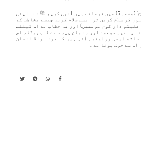
امام ابن قیم رحمہ اللہ اپنی کتاب "الروح" (صفحہ 5) میں فرماتے ہیں: [نبی کریم ﷺ نے اپنی
ور کو سلام کریں تو ایسے سلام کریں جیسے مخاطب کو
م عليكم دار قوم مؤمنين) اور یہ خطاب ہے اس کیلئے
ہ یہ غیر موجود اور بے جان چیز سے خطاب ہوگا، اس
 ساتھ ایسی روایتیں آئی ہیں کہ مرنے والا انسان
اس سے خوش ہوتا ہے ۔