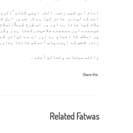
امت کے لیے یہ جائز کیا ہے کہ جب وہ اہل قب
سلام کیا جاتا ہے اور وہ اس طرح کہے(السلا
جوسننے اور سمجھنے صلاحیت رکھتا ہے ، وگرن
پر اسلاف کا اجماع ہے اور ان سے تواتر کے
زندہ شخص کے اپنے پاس آنے کو جانتا ہےاور 
والله سبحانه وتعالى أعلم ۔
Share this:
Related Fatwas