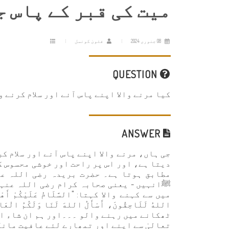
میت کی قبر کے پاس ج
08 جنوری 2024
فتویٰ کونسل
QUESTION
کیا مرنے والا اپنے پاس آنے اور سلام کرنے 
ANSWER
جی ہاں، مرنے والا اپنے پاس آنے اور سلام ک
دیتا ہے، اور اس پر راحت اور خوشی محسوس ک
مطابق ہوتا ہے۔ حضرت بریدہ رضی اللہ عن
ﷺانہیں - یعنی صحابہ کرام رضی اللہ عنہم 
میں سے کہنے والا کہتا: "السَّلَامُ عَلَيْكُمْ أَهْلَ الد
اللهُ لَلَاحِقُونَ، أَسْأَلُ اللهَ لَنَا وَلَكُم
ٹھکانے میں رہنے والو ۔۔۔اور ہم ان شاء ا
تعالیٰ سے اپنے اور تمھارے لئے عافیت مانگ