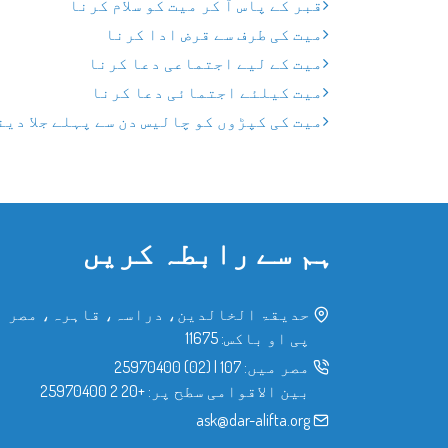
قبر کے پاس آ کر میت کو سلام کرنا
میت کی طرف سے قرض ادا کرنا
میت کے لیے اجتماعی دعا کرنا
میت کیلئے اجتمائی دعا کرنا
میت کی کپڑوں کو چالیس دن سے پہلے جلا دین
ہم سے رابطہ کریں
حدیقۃ الخالدین، دراسہ، قاہرہ، مصر
پی او باکس: 11675
مصر میں:
107
|
(02) 25970400
بین الاقوامی سطح پر:
+20 2 25970400
ask@dar-alifta.org