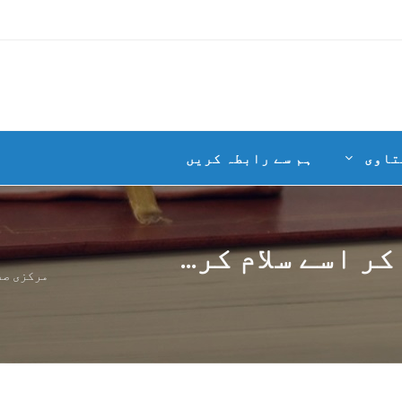
تاوی
ہم سے رابطہ کریں
ر اسے سلام کر...
مرکزی صف