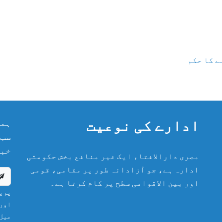
ے کا حکم
ادارے کی نوعیت
ہما
سب 
خبر
مصری دارالافتاء ایک غیر منافع بخش حکومتی
ادارہ ہے، جو آزادانہ طور پر مقامی، قومی
اور بین الاقوامی سطح پر کام کرتا ہے۔
پریش
اور 
میل 