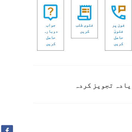
فون پر
فتوی طلب
جواب
فتویٰ
کریں
دوبارہ
حاصل
حاصل
کریں
کریں
یادہ تجویز کردہ