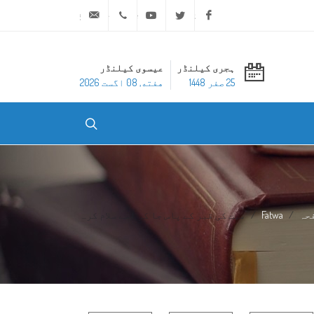
ask@dar-alifta.org
+20 2 25970400
Youtube
Twitter
Facebook
ہجری کیلنڈر
عیسوی کیلنڈر
25 صفر 1448
هفته, 08 اگست 2026
حہ
Fatwa
میت کی قبر کے پاس جا کر اسے سلام کر...