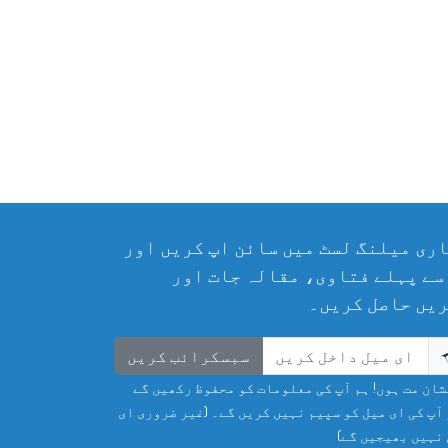
ری میلنگ لسٹ میں سائن اپ کریں اور
سے پہلے فتاوی، مقالہ جات اور
یں حاصل کریں۔
سبسکرائب کریں
ان مت ہوں! ہم آپ کی معلومات کو محفوظ رکھیں گے
آپ کی ای میل کو سپیم نہیں کریں گے۔ (غیر ضروری ای
نہیں بھیجیں گے)