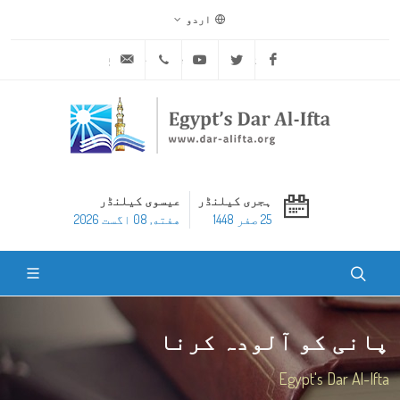
اردو
ask@dar-alifta.org
+20 2 25970400
Youtube
Twitter
Facebook
ہجری کیلنڈر
عیسوی کیلنڈر
25 صفر 1448
هفته, 08 اگست 2026
پانی کو آلودہ کرنا
Egypt's Dar Al-Ifta