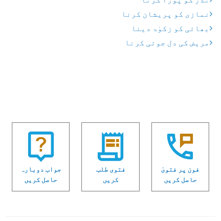
نمازی کو پریشان کرنا
بھائی کو زکوٰۃ دینا
مریض کی دل جوئی کرنا
فون پر فتویٰ
فتوی طلب
جواب دوبارہ
حاصل کریں
کریں
حاصل کریں