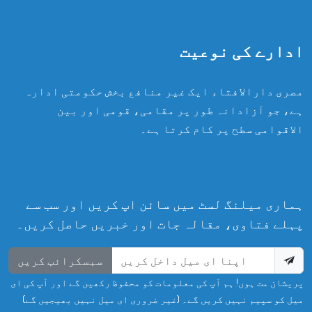
ادارے کی نوعیت
مصری دارالافتاء ایک غیر منافع بخش حکومتی ادارہ
ہے، جو آزادانہ طور پر مقامی، قومی اور بین
الاقوامی سطح پر کام کرتا ہے۔
ہماری میلنگ لسٹ میں سائن اپ کریں اور سب سے
پہلے فتاوی، مقالہ جات اور خبریں حاصل کریں۔
سبسکرائب کریں
پریشان مت ہوں! ہم آپ کی معلومات کو محفوظ رکھیں گے اور آپ کی ای
میل کو سپیم نہیں کریں گے۔ (غیر ضروری ای میل نہیں بھیجیں گے)