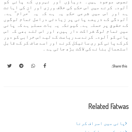
نصوص موجود ہیں۔ دریاؤں اور نہروں کے پانی کو
آلودہ کرنے میں اس حکم کی خلاف ورزی اور ان کی اہانت
ہے اور اس میں شرعی حکم یہ ہے کہ یہ ’’حرام‘‘ ہے۔
آلودگی کے ذریعے پانی پر زیادتی دراصل تمام لوگوں
کے حقوق پر حملہ ہے۔ کیونکہ یہ بات مسلم ہے کہ پانی
میں تمام لوگ شراکت دار ہیں، اور اس لئے بھی کہ اس
پانی کو آلودہ کرنے سے ریاست کے لیے اس خرابی کو دور
کرکے پانی کو ری سائیکل کرنے اور اسے صاف کر کے قابل
استعمال بنانے کی لاگت بڑھ جاتی ہے ۔
Share this:
Related Fatwas
پانی میں اسراف کرنا
نذر کو پورا کرنا