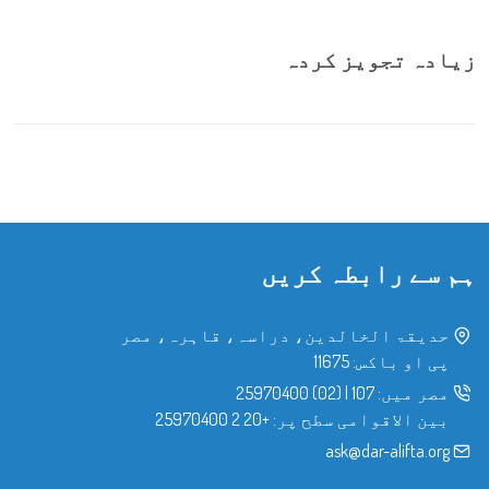
زیادہ تجویز کردہ
ہم سے رابطہ کریں
حدیقۃ الخالدین، دراسہ، قاہرہ، مصر
پی او باکس: 11675
مصر میں:
107
|
(02) 25970400
بین الاقوامی سطح پر:
+20 2 25970400
ask@dar-alifta.org