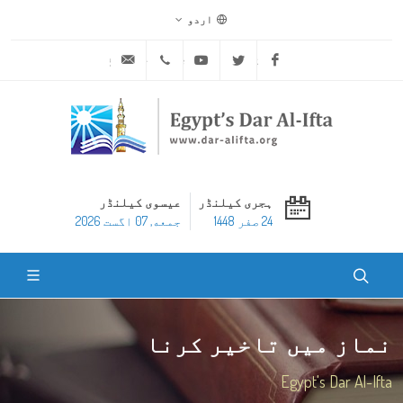
اردو
ask@dar-alifta.org
+20 2 25970400
Youtube
Twitter
Facebook
ہجری کیلنڈر
عیسوی کیلنڈر
24 صفر 1448
جمعه, 07 اگست 2026
نماز میں تاخیر کرنا
Egypt's Dar Al-Ifta