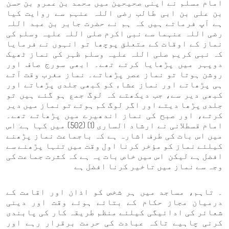
امام مسلم نے اپنی صحیحین میں محمد بن عمرو بن حسن
بن علی بن ابی طالب رضی اللہ عنہم سے روایت کیا
ہے آپ فرماتے ہیں کہ ہم نے حضرت جابر بن عبد اللہ
رضی اللہ عنہما سے نبی اکرم صلی اللہ علیہ وسلم کی
نماز کے اوقات کے متعلق پوچھا تو انہوں نے فرمایا
کہ نبی کریم صلی اللہ علیہ وسلم ظہر کی نماز ٹھیک
دوپہر میں پڑھایا کرتے تھے۔ ابھی سورج صاف اور
روشن ہوتا تو نماز عصر پڑھاتے۔ نماز مغرب وقت آتے
ہی پڑھاتے اور نماز عشاء کو کبھی جلدی پڑھاتے اور
کبھی دیر سے، جب دیکھتے کہ لوگ جمع ہو گئے ہیں تو
جلدی پڑھا دیتے اور اگر لوگ کم ہوتے تو نماز میں دیر
کرتے، اور صبح کی نماز اندھیرے میں پڑھاتے تھے۔
امام قسطلانی نے ارشاد الساری (1) (502) میں کہا ہے: اس
میں اس بات کی طرف اشارہ ہے کہ باجماعت نماز پڑھنے
کیلئے نماز کو مؤخر کرنا اول وقت میں تنہا پڑھنے سے
افضل ہے لیکن اس میں خاص بات یہ ہے کہ کثرت جماعت کی
وجہ سے نماز میں تاخیر کرنا افضل ہے
۔ تاہم، مساجد میں ہر شخص کو اذان اور اقامت کے
درمیان مجاز حکام کے بتائے ہوئے وقت اور دینی
شعائر کی ادائیگی کیلئے منظم طریقہ کار کی پابندی
کرنی چاہیے تاکہ عبادت کی حرمت برقرار رہے اور