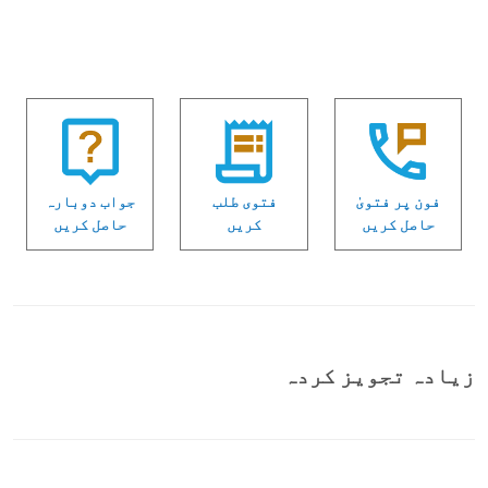
فون پر فتویٰ
فتوی طلب
جواب دوبارہ
حاصل کریں
کریں
حاصل کریں
زیادہ تجویز کردہ