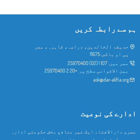
ہم سے رابطہ کریں
حدیقۃ الخالدین، دراسہ، قاہرہ، مصر
پی او باکس: 11675
مصر میں:
107
|
(02) 25970400
بین الاقوامی سطح پر:
+20 2 25970400
ask@dar-alifta.org
ادارے کی نوعیت
مصری دارالافتاء ایک غیر منافع بخش حکومتی ادارہ
ہے، جو آزادانہ طور پر مقامی، قومی اور بین