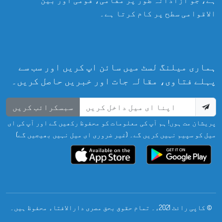
الاقوامی سطح پر کام کرتا ہے۔
ہماری میلنگ لسٹ میں سائن اپ کریں اور سب سے
پہلے فتاوی، مقالہ جات اور خبریں حاصل کریں۔
سبسکرائب کریں
پریشان مت ہوں! ہم آپ کی معلومات کو محفوظ رکھیں گے اور آپ کی ای
میل کو سپیم نہیں کریں گے۔ (غیر ضروری ای میل نہیں بھیجیں گے)
© کاپی رائٹ 2021ء۔ تمام حقوق بحق مصری دارالافتاء محفوظ ہیں۔