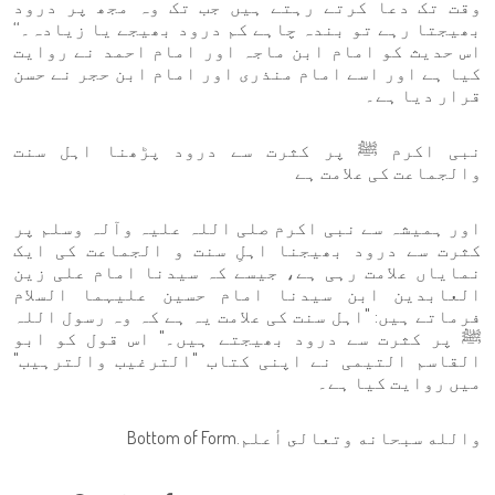
وقت تک دعا کرتے رہتے ہیں جب تک وہ مجھ پر درود
بھیجتا رہے تو بندہ چاہے کم درود بھیجے یا زیادہ۔‘‘
اس حدیث کو امام ابن ماجہ اور امام احمد نے روایت
کیا ہے اور اسے امام منذری اور امام ابن حجر نے حسن
قرار دیا ہے۔
نبی اکرم ﷺ پر کثرت سے درود پڑھنا اہل سنت
والجماعت کی علامت ہے
اور ہمیشہ سے نبی اکرم صلی اللہ علیہ وآلہ وسلم پر
کثرت سے درود بھیجنا اہلِ سنت و الجماعت کی ایک
نمایاں علامت رہی ہے، جیسے کہ سیدنا امام علی زین
العابدین ابن سیدنا امام حسین علیہما السلام
فرماتے ہیں: "اہل سنت کی علامت یہ ہے کہ وہ رسول اللہ
ﷺ پر کثرت سے درود بھیجتے ہیں۔" اس قول کو ابو
القاسم التیمی نے اپنی کتاب "الترغیب والترہیب"
میں روایت کیا ہے۔
والله سبحانه وتعالى أعلم.Bottom of Form