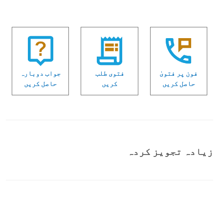
فون پر فتویٰ
فتوی طلب
جواب دوبارہ
حاصل کریں
کریں
حاصل کریں
زیادہ تجویز کردہ