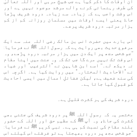
ان اوقات کا ذکر کیا ہے جب شیخِ مربی اور اللہ تعالیٰ
کی طرف رہنمائی کرنے والے مرشد موجود نہیں ہے اور
اس وقت واجب ہے کہ زیادہ سے زیادہ درود شریف پڑھا
جاۓ یعنی ایسے اوقات میں مسلمان روزانہ کم از کم
ہزار مرتبہ درود شریف پرھے۔
اس بارے میں حضرت انس بن مالک رضی اللہ عنہ سے ایک
مرفوع حدیث بھی روایت ہے کہ رسول اللہ ﷺ نے فرمایا:
’’جو شخص مجھ پر ایک دن میں ہزار مرتبہ درود پڑھے، وہ
اس وقت تک نہیں مرے گا جب تک کہ وہ جنت میں اپنا مقام
نہ دیکھ لے۔‘‘ اسے ابن شاہین نے "الترغیب" اور ضیاء
نے "الاحادیث المختارہ" میں روایت کیا ہے۔ اگرچہ اس
کی سند ضعیف ہے، لیکن فضائلِ اعمال میں ایسی احادیث
کو قبول کیا جاتا ہے۔
درود شریف کی ہر کثرت قلیل ہے۔
مختصر یہ کہ رسول اللہ ﷺ پر درود شریف کی جتنی بھی
کثرت کی جاۓ، وہ آپ ﷺ کے عظیم حق اور اللہ کے حضور
بلند مقام کی نسبت کم ہی ہے۔ نبی کریم ﷺ نے فرمایا:
’’جو شخص مجھ پر درود بھیجتا ہے تو فرشتے اس کیلئے اس