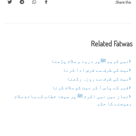
Share this:
Related Fatwas
نبی کریم ﷺپر درود و سلام پڑھنا
میت کی طرف سے قرض ادا کرنا
میت کی طرف سے روزہ رکھنا
قبر کے پاس آ کر میت کو سلام کرنا
نماز میں نبی اکرم ﷺ پر صیغۂ خطاب کے ساتھ سلام
بھیجنے کا حکم