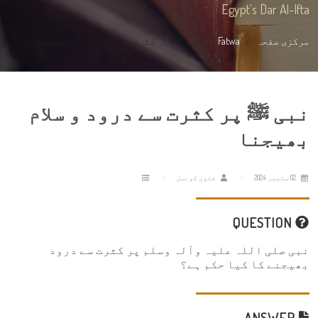
Egypt's Dar Al-Ifta
مرکزی صفحہ
Fatwa
نبی ﷺ پر کثرت سے درود و سلام بھیجنا...
نبی ﷺ پر کثرت سے درود و سلام
بھیجنا
02 ستمبر 2024
فتویٰ کونسل
QUESTION
نبی صلی اللہ علیہ وآلہ وسلم پر کثرت سے درود
بھیجنے کا کیا حکم ہے؟
ANSWER