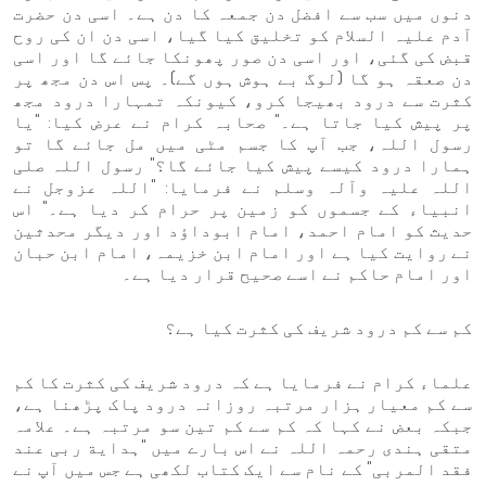
دنوں میں سب سے افضل دن جمعہ کا دن ہے۔ اسی دن حضرت
آدم علیہ السلام کو تخلیق کیا گیا، اسی دن ان کی روح
قبض کی گئی، اور اسی دن صور پھونکا جائے گا اور اسی
دن صعقہ ہو گا (لوگ بے ہوش ہوں گے)۔ پس اس دن مجھ پر
کثرت سے درود بھیجا کرو، کیونکہ تمہارا درود مجھ
پر پیش کیا جاتا ہے۔" صحابہ کرام نے عرض کیا: "یا
رسول اللہ، جب آپ کا جسم مٹی میں مل جائے گا تو
ہمارا درود کیسے پیش کیا جائے گا؟" رسول اللہ صلی
اللہ علیہ وآلہ وسلم نے فرمایا: "اللہ عزوجل نے
انبیاء کے جسموں کو زمین پر حرام کر دیا ہے۔" اس
حدیث کو امام احمد، امام ابوداؤد اور دیگر محدثین
نے روایت کیا ہے اور امام ابن خزیمہ، امام ابن حبان
اور امام حاکم نے اسے صحیح قرار دیا ہے۔
کم سے کم درود شریف کی کثرت کیا ہے؟
علماء کرام نے فرمایا ہے کہ درود شریف کی کثرت کا کم
سے کم معیار ہزار مرتبہ روزانہ درود پاک پڑھنا ہے،
جبکہ بعض نے کہا کہ کم سے کم تین سو مرتبہ ہے۔ علامہ
متقی ہندی رحمہ اللہ نے اس بارے میں "ہدایة ربی عند
فقد المربی" کے نام سے ایک کتاب لکھی ہے جس میں آپ نے