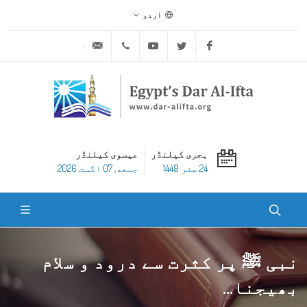
اردو
ask@dar-alifta.org
+20 2 25970400
Youtube
Twitter
Facebook
ہجری کیلنڈر
عیسوی کیلنڈر
24 صفر 1448
جمعه, 07 اگست 2026
نبی ﷺ پر کثرت سے درود و سلام
بھیجنا...