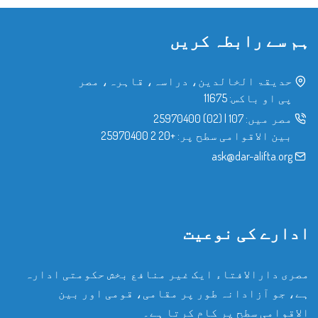
ہم سے رابطہ کریں
حدیقۃ الخالدین، دراسہ، قاہرہ، مصر
پی او باکس: 11675
مصر میں:
107
|
(02) 25970400
بین الاقوامی سطح پر:
+20 2 25970400
ask@dar-alifta.org
ادارے کی نوعیت
مصری دارالافتاء ایک غیر منافع بخش حکومتی ادارہ
ہے، جو آزادانہ طور پر مقامی، قومی اور بین
الاقوامی سطح پر کام کرتا ہے۔