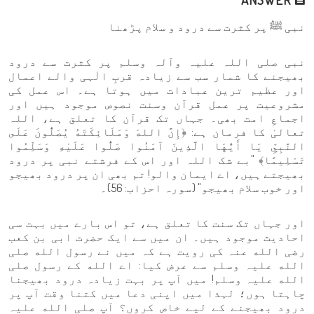
نبی ﷺ پر کثرت سے درود و سلام پڑھنا
نبی صلی اللہ علیہ وآلہ وسلم پر کثرت سے درود
بھیجنے کا شمار سب سے زیادہ قربِ الٰہی والے اعمال
اور عظیم ترین عبادات میں ہوتا ہے۔ اس عمل کی
مشروعیت پر عمل قرآن وسنت نصوص موجود ہیں اور
اجماعِ امت بھی۔ جہاں تک قرآن کا تعلق ہے، اللہ
تعالیٰ کا فرمان ہے: ﴿إِنَّ اللهَ وَمَلَائِكَتَهُ يُصَلُّونَ عَلَى
النَّبِيِّ يَا أَيُّهَا الَّذِينَ آمَنُوا صَلُّوا عَلَيْهِ وَسَلِّمُوا
تَسْلِيمًا﴾ "بے شک اللہ اور اس کے فرشتے نبی پر درود
بھیجتے ہیں، اے ایمان والو! تم بھی ان پر درود بھیجو
اور خوب سلام بھیجو" (سورہ احزاب: 56)۔
اور جہاں تک سنت کا تعلق ہے، تو اس بارے میں بہت سی
احادیث موجود ہیں۔ ان میں سے ایک حضرت ابی بن کعب
رضی الله عنہ کی رویت ہے کہ میں نے رسول الله صلی
الله علیہ وسلم سے عرض کیا: اے الله کے رسول صلی
الله علیہ وسلم! میں آپ پر بہت زیادہ درود بھیجنا
چاہتا ہوں؛ لہذا میں اپنی دعا میں کتنا وقت آپ پر
درود بھیجنے کے لیے خاص کروں؟ آپ صلی الله علیہ