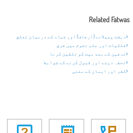
Related Fatwas
دہشت پھیلانے (ارجاف) اور جہاد کے درمیان تعلق
فلکیات اور علم نجوم میں فرق
تدفین کے بعد میت کو تلقین کرنا
تحفہ دینے اور قبول کرنے کے ضوابط
کفر اور ایمان کے معنی