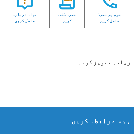
فون پر فتویٰ
فتوی طلب
جواب دوبارہ
حاصل کریں
کریں
حاصل کریں
زیادہ تجویز کردہ
ہم سے رابطہ کریں