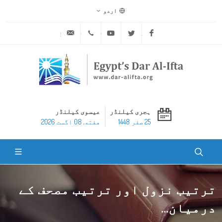
اردو
ask@dar-alifta.org
+20 2 25970400
Youtube
Twitter
Facebook
ہجری کیلنڈر
عیسوی کیلنڈر
25 صفر 1448
هفته, 08 اگست 2026
ترتیب نزول اور ترتیب مصحف کے
درمیان...