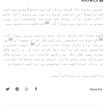
جمہور علماء کا کہنا ہے کہ ترتیب مصحف (یعنی سورتوں
کی ترتیب) اور ترتیب نزول دونوں ہی رسول اللہ صلی
اللہ علیہ وآلہ وسلم کی طرف سے توقیفی امر ہیں،
یعنی یہ دونوں ہی رسول اللہ ﷺ کے حکم سے متعین ہیں۔
کچھ علماء کا کہنا ہے کہ صرف ترتیب نزول رسول اللہ
ﷺ کی طرف سے توقیفی ہے، کیونکہ قرآن مجید آپ ﷺ پر
مرحلہ وار نازل ہوتا تھا، اور آپ ﷺ اپنے اصحاب و
کاتبین وحی کو ہدایت دیا کرتے تھے کہ یہ آیت فلان
سورت میں فلاں جگہ پر رکھی جائے، اور یہ سورت فلان
سورت کے بعد رکھی جائے۔ لیکن ترتیب مصحف کا معاملہ
یہ ہے کہ اس کا کچھ حصہ توقیفی ہے اور کچھ اجتہادی ۔
والله سبحانه وتعالى أعلم.
Share this: