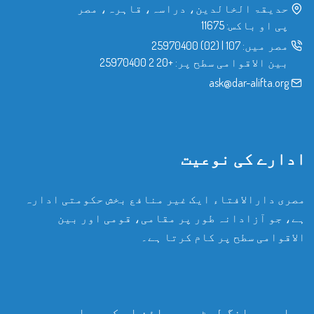
حدیقۃ الخالدین، دراسہ، قاہرہ، مصر
پی او باکس: 11675
مصر میں:
107
|
(02) 25970400
بین الاقوامی سطح پر:
+20 2 25970400
ask@dar-alifta.org
ادارے کی نوعیت
مصری دارالافتاء ایک غیر منافع بخش حکومتی ادارہ
ہے، جو آزادانہ طور پر مقامی، قومی اور بین
الاقوامی سطح پر کام کرتا ہے۔
ہماری میلنگ لسٹ میں سائن اپ کریں اور سب سے