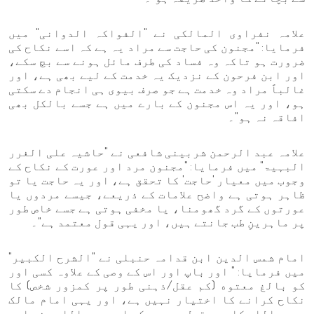
علامہ نفراوی المالکی نے "الفواکہ الدوانی" میں
فرمایا: "مجنون کی حاجت سے مراد یہ ہے کہ اسے نکاح کی
ضرورت ہو تاکہ وہ فساد کی طرف مائل ہونے سے بچ سکے،
اور ابن فرحون کے نزدیک یہ خدمت کے لیے بھی ہے، اور
غالباً مراد وہ خدمت ہے جو صرف بیوی ہی انجام دے سکتی
ہو، اور یہ اس مجنون کے بارے میں ہے جسے بالکل بھی
افاقہ نہ ہو"۔
علامہ عبد الرحمن شربینی شافعی نے "حاشیہ علی الغرر
البہیۃ" میں فرمایا: "مجنون مرد اور عورت کے نکاح کے
وجوب میں معیار 'حاجت' کا تحقق ہے، اور یہ حاجت یا تو
ظاہر ہوتی ہے واضح علامات کے ذریعے، جیسے مردوں یا
عورتوں کے گرد گھومنا، یا مخفی ہوتی ہے جسے خاص طور
پر ماہرینِ طب جانتے ہیں، اور یہی قول معتمد ہے"۔
امام شمس الدین ابن قدامہ حنبلی نے "الشرح الکبیر"
میں فرمایا: " اور باپ اور اس کے وصی کے علاوہ کسی اور
کو بالغ معتوه (کم عقل/ذہنی طور پر کمزور شخص) کا
نکاح کرانے کا اختیار نہیں ہے، اور یہی امام مالک
رحمہ اللہ کا بھی قول ہے۔ جبکہ ابو عبد اللہ بن حامد