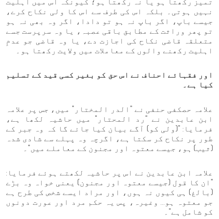
تمیز رکھتا ہو یا نہ رکھتا ہو؛ کیونکہ اس میں اہلیت
نہیں ہوتی۔ بلکہ اس کی طرف سے اس کا ولی نکاح کرے،
جیسے باپ، اگر باپ نہ ہو تو دادا، اگر وہ بھی نہ ہو
تو پھر وراثت کے مطابق باقی عصبہ، یا وہ سرپرست جسے
متعلقہ قاضی نکاح کی اجازت دے، یا وہ قاضی جو عدمِ
اہلیت رکھنے والوں کے معاملات میں ولایت رکھتا ہو۔
اور فقہائے احناف نے اس حق کو بغیر کسی قید کے تسلیم
کیا ہے۔
علامہ حصکفی حنفی نے "الدر المختار" میں، جس پر علامہ
ابن عابدین نے "رد المحتار" میں حاشیہ لکھا ہے،
فرمایا: "(ولی کو) آگے بیان کیا جائے گا کہ وہ جبر کے
طور پر نکاح کر سکتا ہے، اگرچہ وہ پہلے سے شادی شدہ
(ثیب) ہو، جیسے معتوہ اور مجنون کے معاملے میں"۔
علامہ ابن عابدین نے اس پر حاشیہ لکھتے ہوئے فرمایا:
"ان کا قول (جیسے معتوہ اور مجنون) یعنی خواہ وہ بڑے
(بالغ) ہی کیوں نہ ہوں، اور مراد ایسے شخص کی طرح ہے
جو معتوہ ہو… وغیرہ، پس یہ حکم مرد اور عورت دونوں
کو شامل ہے"۔