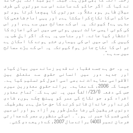
نے کہا کہ اگر حاکم کے سامنے اس سے عورتوں کی طرف
میلان ظاہر ہو، مثلاً وہ عورتوں کا پیچھا کرتا ہو، تو
حاکم اس کا نکاح کرا سکتا ہے، اور یہی امام شافعی کا
مذہب ہے؛ کیونکہ یہ اس کے مصالح میں سے ہے، اور اس
کی کوئی ایسی حالت نہیں ہوتی جس میں اس کی اجازت کا
انتظار کیا جائے۔ اور مناسب یہ ہے کہ اگر اہلِ طب یہ
کہیں کہ اس میں اس کی بیماری ختم ہونے کا امکان ہے
تو اس کا نکاح جائز ہو؛ کیونکہ یہ اس کے بڑے مصالح
میں سے ہے"۔
یہ وہ حق ہے جسے فقہاء نے قدیم زمانے میں بیان کیا،
اور جدید دور میں انسانی حقوق سے متعلق بین
الاقوامی معاہدات نے بھی اسی اصول کو تسلیم کیا ہے۔
جیسا کہ 2006ء کے معاہدہ برائے حقوقِ معذورین میں،
جس کی دفعہ (23/1/الف) میں یہ نص ہے کہ: “تمام معذور
افراد کو، جو نکاح کی عمر کو پہنچ چکے ہوں، شادی
کرنے اور خاندان قائم کرنے کا حق حاصل ہے، بشرطیکہ
دونوں فریقین کی رضا مکمل طور پر آزاد ہو اور اس میں
کسی قسم کا جبر نہ ہو۔” ۔ اس کی منظوری مصر کے صدارتی
فرمان نمبر (400) برائے سال 2007ء کے ذریعے دی گئی۔