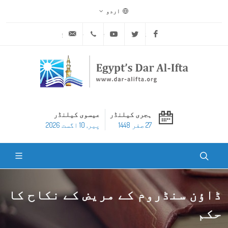
اردو
ask@dar-alifta.org
+20 2 25970400
Youtube
Twitter
Facebook
ہجری کیلنڈر
عیسوی کیلنڈر
27 صفر 1448
پير, 10 اگست 2026
ڈاؤن سنڈروم کے مریض کے نکاح کا
حکم