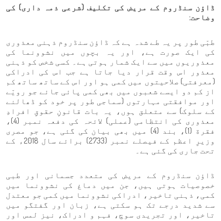
ڈاؤن سنڈروم کے مریض کی تکلیف (شرعی ذمہ داری) کی
وضاحت:
طبّی طور پر یہ طے شدہ ہے کہ ڈاؤن سنڈروم ذہنی معذوری
کی ایک صورت ہے، اور یہ بچوں میں نشوونما کی
معذوریوں میں سے ایک شمار ہوتی ہے۔ کسی شخص کو ذہنی
معذور اس وقت قرار دیا جاتا ہے جب اس کی ادراکی
(معرفتی) صلاحیتوں میں کمی ہو اور اس کے ساتھ ساتھ کم
از کم دو ایسے شعبوں میں بھی کمی پائی جائے جو رویّے
اور موافقتی مہارتوں (سماجی طور پر خود کو ڈھالنے
کے سلوک) سے متعلق ہوں، یہ بات قانونِ حقوقِ افرادِ
معذوری کی انتظامی (عملی) لائحہ کی دفعہ نمبر (4)،
فقرة (1)، بند (4) میں بھی بیان کی گئی ہے، جو مصری
وزیرِ اعظم کے فیصلے نمبر (2733) برائے سال 2018ء کے
تحت جاری کی گئی ہے۔
ڈاؤن سنڈروم کے مریض کی متعدد جسمانی اور طبی
خصوصیات ہوتی ہیں، جن میں دماغ کی نشوونما میں
کمی، ذہنی تاخیر، ادراکی نشوونما میں کمی جو معتدل
سے شدید درجے تک ہو سکتی ہے، زبان اور گفتگو میں
تاخیر، اور تجریدی سوچ، فہم و ادراک، نیز لمس اور