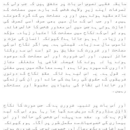
سابقہ فقہی نصوص اس بات پر متفق ہیں کہ جب ولی کے
تصرفات اپنے زیرِ ولایت شخص کے بارے میں مصلحت کے
ساتھ مقید ہوتے ہیں اور وہ مصلحت ہی کے گرد گھومتے
ہیں، اور جب اس کے مال میں بھی صرف اسی تصرف کی
اجازت ہوتی ہے جس میں اس معذور شخص کا خالص فائدہ
ہو، تو اس کے نکاح میں مصلحت کا اعتبار زیادہ مؤکد
اور زیادہ اہم ہو جاتا ہے؛ کیونکہ انسان کی عزت و
ناموس مال سے زیادہ قیمتی ہے۔ پس اگر نکاح اس کی
مصلحت اور ضرورت کے مطابق ہو تو اسے اس سے روکنا
جائز نہیں۔ اور اس ضرورت اور اس مصلحت کے موجود
ہونے یا نہ ہونے کا فیصلہ قاضی یا متعلقہ مجاز
اداروں کے سپرد ہوتا ہے، ایسے معاملات میں یہی مفتیٰ
بہ قول ہے۔ یہ اس لیے ہے تاکہ عقدِ نکاح کے دونوں
فریقوں کے حقوق کی رعایت کی جائے اور ان کی زندگی
اور خاندانی نظام کی بنیادیں مضبوط اور مستحکم
رہیں۔
اور اس بات پر تنبیہ ضروری ہے کہ جس عورت کا نکاح
ڈاؤن سنڈروم کے مریض سے کیا جا رہا ہو، اس کے لیے
لازم ہے کہ وہ عقد سے پہلے اس شخص کی حالت اور اس
بیماری کی خصوصیات سے مکمل طور پر آگاہ ہو، کیونکہ
اسے اضافی دیکھ بھال اور خصوصی توجہ کی ضرورت ہوتی