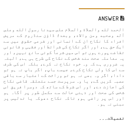
ANSWER
الحمد لله والصلاة والسلام على سيدنا رسول الله وعلى
آله وصحبه ومن والاه، وبعد؛ ڈاؤن سنڈروم کے مریض
افراد کا نکاح ان کے انسانی اور شرعی حقوق میں سے
ایک حق ہے، اور اگر نکاح کی شرائط اور فقہی و قانونی
تقاضے پورے ہوں تو اس میں شرعاً کوئی مانع نہیں، اور
یہ معاملہ صحت مند شخص کے نکاح کی طرح ہی ہے، البتہ
یہ ضروری ہے کہ وہ خود نکاح نہ کرے، بلکہ اس کی طرف
سے اس کا ولی نکاح کرے، جیسے باپ، اگر باپ نہ ہو تو
دادا، اگر وہ بھی نہ ہو تو وراثت کے اعتبار سے باقی
عصبہ کریں گے، یا وہ سرپرست جسے متعلقہ قاضی نکاح
کی اجازت دے، اور اس شرط کے ساتھ کہ دوسرا فریق اس
شخص کی صحت اور ذہنی حالت سے مکمل طور پر آگاہ ہو
اور اس پر راضی ہو، تاکہ نکاح دھوکہ یا تدلیس پر
مبنی نہ ہو۔
تفصیلات۔۔۔