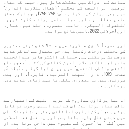
سماعت کے ادراک میں مشکلات شامل ہیں، جیسا کہ صفاء
توفیق ابو المجد کی تحقیق "أطفال متلازمة الداون"
میں بھی بیان کیا گیا ہے (ص: 758-759)، جو ایک محقق
علمی مقالہ ہے اور مجلۂ علمی برائے کلیۂ تربیہ
للطفولہ المبکرہ، جامعہ منصورہ، جلد نہم، شمارہ
اول (جولائی 2022ء) میں شائع ہوا ہے۔
اور عموماً ڈاؤن سنڈروم میں مبتلا شخص ذہنی معذوری
کی مختلف درجات رکھتا ہے، جو معتدل سے لے کر شدید
درجے تک ہو سکتی ہے، جیسا کہ ڈاکٹر جابر عبد الحمید
جابر اور ڈاکٹر علاء الدین کفافى کی کتاب "معجم علم
النفس والطب النفسي" میں بیان کیا گیا ہے (جلد 3،
صفحہ 1019، دار النهضة العربية، قاہرہ)، اور بعض
صورتوں میں یہ معذوری ہلکی یا بہت زیادہ شدید بھی
ہو سکتی ہے۔
اس بنا پر ڈاؤن سنڈروم کا مریض اہلیت کے اعتبار سے
ناقص شمار ہوتا ہے؛ اس کے لیے اہلیتِ وجوب تو کامل
ہوتی ہے، لیکن اہلیتِ ادا ناقص ہوتی ہے؛ کیونکہ اس
میں ذہنی خلل پایا جاتا ہے، اور یہ خلل فقہ اسلامی
میں "عَتَہ" یا "جنون" کے مفہوم میں داخل ہوتا ہے۔ ان
میں سے جو بھی اس کو لاحق ہو، تو وہ یا مکمل طور پر