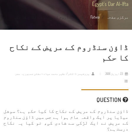
Egypt's Dar Al-Ifta
مرکزی صفحہ
Fatwa
ڈاؤن سنڈروم کے مریض کے نکاح کا حکم
ڈاؤن سنڈروم کے مریض کے نکاح
کا حکم
23 اپریل 2026
پروفیسر ڈاکٹر/ نظیر محمد عیاد - مفتی جمہوریہ مصر
QUESTION
ڈاؤن سنڈروم کے مریض کے نکاح کا کیا حکم ہے؟ سوشل
میڈیا پر ایک واقعہ عام ہوا ہے جس میں ڈاؤن سنڈروم
کے مریض نے ایک لڑکی سے شادی کی، تو کیا یہ نکاح
درست ہے؟