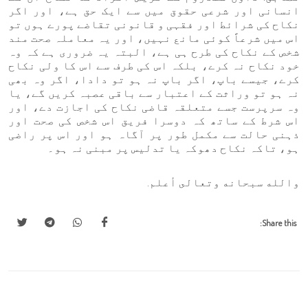
انسانی اور شرعی حقوق میں سے ایک حق ہے، اور اگر
نکاح کی شرائط اور فقہی و قانونی تقاضے پورے ہوں تو
اس میں شرعاً کوئی مانع نہیں، اور یہ معاملہ صحت مند
شخص کے نکاح کی طرح ہی ہے، البتہ یہ ضروری ہے کہ وہ
خود نکاح نہ کرے، بلکہ اس کی طرف سے اس کا ولی نکاح
کرے، جیسے باپ، اگر باپ نہ ہو تو دادا، اگر وہ بھی
نہ ہو تو وراثت کے اعتبار سے باقی عصبہ کریں گے، یا
وہ سرپرست جسے متعلقہ قاضی نکاح کی اجازت دے، اور
اس شرط کے ساتھ کہ دوسرا فریق اس شخص کی صحت اور
ذہنی حالت سے مکمل طور پر آگاہ ہو اور اس پر راضی
ہو، تاکہ نکاح دھوکہ یا تدلیس پر مبنی نہ ہو۔
والله سبحانه وتعالى أعلم.
Share this: