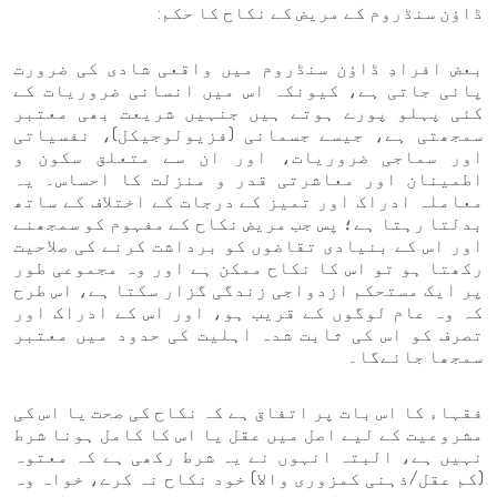
ڈاؤن سنڈروم کے مریض کے نکاح کا حکم:
بعض افرادِ ڈاؤن سنڈروم میں واقعی شادی کی ضرورت
پائی جاتی ہے، کیونکہ اس میں انسانی ضروریات کے
کئی پہلو پورے ہوتے ہیں جنہیں شریعت بھی معتبر
سمجھتی ہے، جیسے جسمانی (فزیولوجیکل)، نفسیاتی
اور سماجی ضروریات، اور ان سے متعلق سکون و
اطمینان اور معاشرتی قدر و منزلت کا احساس۔ یہ
معاملہ ادراک اور تمیز کے درجات کے اختلاف کے ساتھ
بدلتا رہتا ہے؛ پس جب مریض نکاح کے مفہوم کو سمجھنے
اور اس کے بنیادی تقاضوں کو برداشت کرنے کی صلاحیت
رکھتا ہو تو اس کا نکاح ممکن ہے اور وہ مجموعی طور
پر ایک مستحکم ازدواجی زندگی گزار سکتا ہے، اس طرح
کہ وہ عام لوگوں کے قریب ہو، اور اس کے ادراک اور
تصرف کو اس کی ثابت شدہ اہلیت کی حدود میں معتبر
سمجھا جائےگا۔
فقہاء کا اس بات پر اتفاق ہے کہ نکاح کی صحت یا اس کی
مشروعیت کے لیے اصل میں عقل یا اس کا کامل ہونا شرط
نہیں ہے، البتہ انہوں نے یہ شرط رکھی ہے کہ معتوہ
(کم عقل/ذہنی کمزوری والا) خود نکاح نہ کرے، خواہ وہ