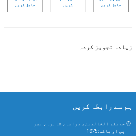
حاصل کریں
کریں
حاصل کریں
زیادہ تجویز کردہ
ہم سے رابطہ کریں
حدیقۃ الخالدین، دراسہ، قاہرہ، مصر
پی او باکس: 11675