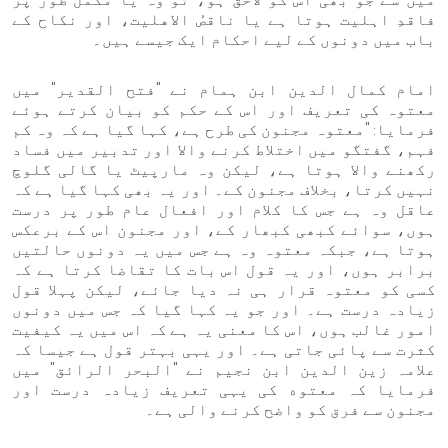
فاقدِ اہلیت ہوتا ہے یا ناقصُ الاهلیت، اور نکاح کے
باب میں دونوں کے لیے احکام ایک جیسے ہیں۔
امام کمال الدین ابن ہمام نے "فتح القدیر" میں
معتوہ کی تعریف اور اس کے حکم کو بیان کرتے ہوئے
فرمایا: "معتوہ مجنون کی طرح ہے، کہا گیا ہے کہ وہ کم
فہم، گفتگو میں اختلاط کرنے والا اور تدبیر میں فساد
رکھنے والا ہوتا ہے، لیکن وہ مارپیٹ یا گالی گلوچ
نہیں کرتا، بخلاف مجنون کے۔ اور یہ بھی کہا گیا ہے کہ
عاقل وہ ہے جس کا کلام اور افعال عام طور پر درست
ہوں، سوائے کبھی کبھار کے، اور مجنون اس کے برعکس
ہوتا ہے، جبکہ معتوہ وہ ہے جس میں یہ دونوں حالتیں
برابر ہوں، اور یہ قول اس بات کا تقاضا کرتا ہے کہ
کسی کو معتوہ قرار ہی نہ دیا جائے، لیکن پہلا قول
زیادہ درست ہے۔ اور جو یہ کہا گیا کہ جس میں دونوں
امور غالب ہوں، اس کا معنی یہ ہے کہ اس میں یہ کیفیت
کثرت سے پائی جاتی ہے۔ اور یہی بہتر قول ہے جیسا کہ
علامہ زین الدین ابن نجیم نے "البحر الرائق" میں
فرمایا کہ معتوه کی یہی تعریف زیادہ درست اور
مجنون سے فرق کو واضح کرنے والی ہے۔