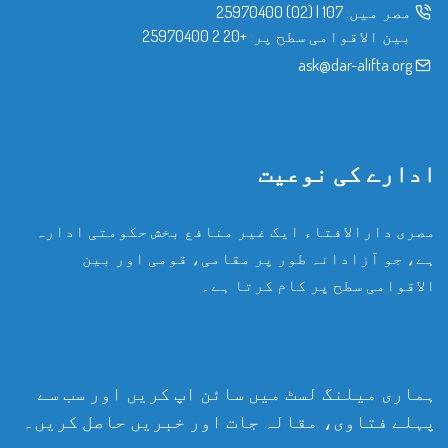
مصر میں:
107
|
(02) 25970400
بین الاقوامی سطح پر:
+20 2 25970400
ask@dar-alifta.org
ادارے کی نوعیت
مصری دارالافتاء ایک غیر منافع بخش حکومتی ادارہ
ہے، جو آزادانہ طور پر مقامی، قومی اور بین
الاقوامی سطح پر کام کرتا ہے۔
ہماری میلنگ لسٹ میں سائن اپ کریں اور سب سے
پہلے فتاوی، مقالہ جات اور خبریں حاصل کریں۔