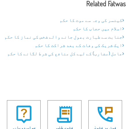
Related Fatwas
کینسر کی وجہ سے موت کا حکم
اسلام میں حجاب کا حکم
جنابت سے طہارت بھول جانے والے شخص کی نماز کا حکم
ایک شریک کی وفات کے بعد شراکت کا حکم
عامل (مضارب) کے لیے کل منافع کی شرط لگانے کا حکم
فون پر فتویٰ
فتوی طلب
جواب دوبارہ