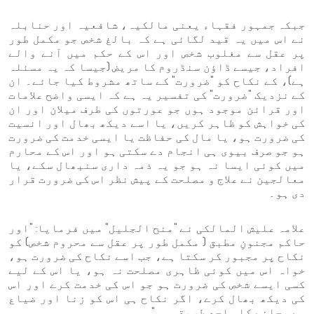
جبکہ جمہور فقہاء یعنی مالکیہ، شافعیہ اور حنابلہ
نے اس میں یہ قید لگائی ہے کہ بالغ شخص جو مکمل طور
پر عقل سے مغلوب شخص اور اس کے حکم میں آنے والے
افراد، جیسے ڈاؤن سنڈروم کا مریض (جیسا کہ یہ مسئلہ
ہے)، کے نکاح کو "ضرورت" کے ساتھ مشروط کیا جائے۔ ان
کے نزدیک "ضرورت" کی تفسیر یہ ہے کہ ایسی واضح علامات
اور قرائن موجود ہوں جو عورتوں کی طرف میلان اور ان
کی خواہش کو ظاہر کریں، یا اسے دیکھ بھال اور انسیت
کی ضرورت ہو، یا مال کی حفاظت یا ایسی خدمت کی ضرورت
ہو جو صرف بیوی ہی انجام دے سکتی ہو اور اس کے محارم
میں کوئی ایسا نہ ہو جو یہ ذمہ داری سنبھال سکے، یا
معالجین نے علاج و مصلحت کے پیش نظر اس کی ضرورت قرار
دی ہو۔
علامہ علیش المالکی نے "منح الجلیل" میں فرمایا: "اور
حاکم مجنونِ مطبق ( مکمل طور پر عقل سے محروم شخص) کو
نکاح پر مجبور کر سکتا ہے، جب اسے نکاح کی ضرورت ہو،
خواہ اس میں کوئی ظاہری مصلحت نہ ہو، یا اس کے لیے
کسی ایسے شخص کی ضرورت ہو جو اس کی خدمت کرے اور اس
کی دیکھ بھال کرے، اگر نکاح ہی اس کو زنا اور ضیاع
سے بچانے کا واحد طریقہ ہو"۔