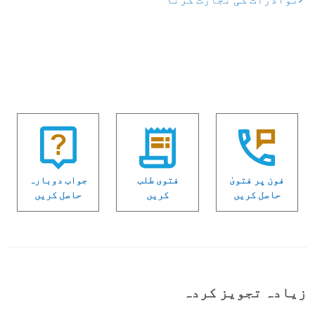
فون پر فتویٰ
فتوی طلب
جواب دوبارہ
حاصل کریں
کریں
حاصل کریں
زیادہ تجویز کردہ