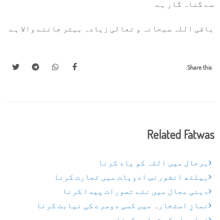
سے گناہ گار ہے.
باقی اللہ سبحانہ و تعالی زیادہ بہتر جاننے والا ہے.
Share this:
Related Fatwas
ہرحال میں اللہ کو یاد کرنا
ہیلتھ انشورنس ادویات میں تجارت کرنا
دینی مجال میں نئے تصورات پیدا کرنا
نمازِ استخارہ میں کسی دوسرے کی نیابت کرنا
نوادرات کی تجارت کرنا