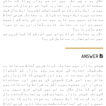
حلال ہے ، چو نکہ میں نے دس ہزار پونڈ کے مالی
مستندات خریدے اور مضاربہ کیا تو دو سال کے عرصے
میں وہ ایک بڑی رقم بن گئى،لیکن تقریبا ایک سال قبل
مجھ سے میرے ایک دوست نے کہا کہ یہ معاملہ شرعی لحاظ
سے جائز نہیں ہے، تاہم میں نے ان کی بات کو اہمیت
نہیں دی اور یہ معاملہ جاری رکھا، اور ہر دن میرا
نفع بڑھ رہا ہے؟
اگر یہ معاملہ حرام ہو تو میں اس رقم کا کیا کروں جو
میں نے اس مضاربہ سے حاصل کی ہے؟
ANSWER
شیئر بازار میں معاملہ کرنا شرعی لحاظ سے جائز ہے
بشرطیکہ تجارت کی غرض سے ہو، بازار کو کھلواڑ
بنانے کی نيت سے نہ ہو، اور کمپنی کا کاروباربھی
جائز ہو، اسی طرح کمپنی کی پونچی اور مستندات
برقرار اور معلوم ہوں، اگر یہ شرائط پائے جاتے ہوں
تو آپ کا مال حلال ہے اس میں کوئی حرج نہیں ہے،
کیونکہ شیئر بازار بنیادی طور پرتجارت کےلئے مال
فراہم کرنے کا ایک وسیلہ ہے جوئے بازی کا بازار
نہیں ، اور جو اسے اس کے مقصد سے ہٹا دے وہ شرعی لحاظ