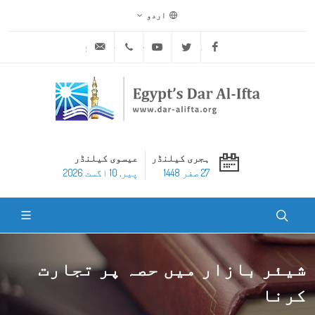
اردو
ask@dar-alifta.org
+20 2 25970400
Youtube
Twitter
Facebook
ہجری کیلنڈر
عیسوی کیلنڈر
27 صفر 1448
پير, 10 اگست 2026
شیئر بازار میں حصہ پر تجارت
کرنا