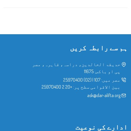
ہم سے رابطہ کریں
حدیقۃ الخالدین، دراسہ، قاہرہ، مصر
پی او باکس: 11675
مصر میں:
107
|
(02) 25970400
بین الاقوامی سطح پر:
+20 2 25970400
ask@dar-alifta.org
ادارے کی نوعیت