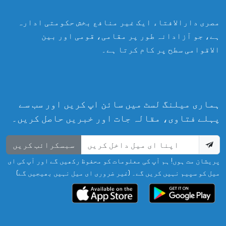
مصری دارالافتاء ایک غیر منافع بخش حکومتی ادارہ
ہے، جو آزادانہ طور پر مقامی، قومی اور بین
الاقوامی سطح پر کام کرتا ہے۔
ہماری میلنگ لسٹ میں سائن اپ کریں اور سب سے
پہلے فتاوی، مقالہ جات اور خبریں حاصل کریں۔
سبسکرائب کریں
پریشان مت ہوں! ہم آپ کی معلومات کو محفوظ رکھیں گے اور آپ کی ای
میل کو سپیم نہیں کریں گے۔ (غیر ضروری ای میل نہیں بھیجیں گے)