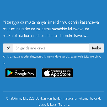
Yi tarayya da mu ta hanyar imel dinmu domin kasancewa
mutum na farko da zai samu sababbin fatawowi, da
maƙaloli, da kuma sabbin labarai da muke kawowa.
Karba
Kar ka damu, zamu adana bayananka kamar yanda ya kamata, ba zamu daidaita imel dinka
ba.
©Haƙƙin mallaka 2021. Dukkan wani haƙƙin mallaka na Hukumar bayar da
Fatawa ta ƙasar Misira ne.