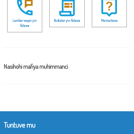
Lambar wayar yin
Buƙatar yin Fatawa
Maimaitawa
Fatawa
Nasihohi mafiya muhimmanci
Tuntuve mu