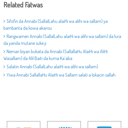
Related Fatwas
Sifofin da Annabi (SallalLahu alaiHi wa alihi wa sallam) ya
bambanta da kowa akansu
Rangwamen Annabi (SallalLahu alaiHi wa alihi wa sallam) da lura
da yanda mutane suke ji
Neman biyan bukata da Annabi (SallallaHu AlaiHi wa AliHi
Wasallam) da Alil Baiti da kuma Ka’aba.
Salatin Annabi (SallalLahu alaiHi wa alihi wa sallam)
Yiwa Annabi SallallaHu AlaiHi wa Sallam salati a lokacin sallah.