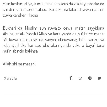
cikin koshin lafiya, kuma kana son abin da z aka yi sadaka da
shi din, kana tsoron talauci, kana kuma fatan dawwama) har
zuwa karshen Hadisi.
Bukhari da Muslim sun ruwaito cewa matar sayyiduna
Abubakar al- Siddik (Allah ya kara yarda da su) ta ce masa:
“Ai kuwa na rantse da sanyin idanuwana; lallai yanzu ya
rubanya haka har sau uku akan yanda yake a baya” tana
nufin abincin bakinsa.
Allah shi ne masani.
Share this: