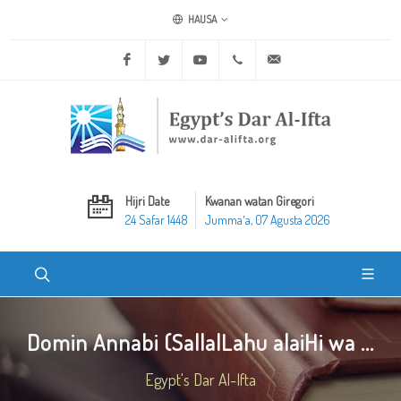
HAUSA
Facebook
Twitter
Youtube
+20 2 25970400
ask@dar-alifta.org
Hijri Date
Kwanan watan Giregori
24 Safar 1448
Jummaʼa, 07 Agusta 2026
Domin Annabi (SallalLahu alaiHi wa ...
Egypt's Dar Al-Ifta