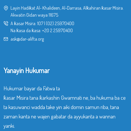
Layin Hadiƙat Al- Khalideen, Al-Darrasa, Alƙahiran ƙasar Misira.
Akwatin Gidan waya 11675
A ƙasar Misira:
107
|
(02) 25970400
Na ƙasa da ƙasa:
+20 2 25970400
ask@dar-alifta.org
Yanayin Hukumar
Hukumar bayar da Fatwa ta
ƙasar Misira tana ƙarkashin Gwamnati ne, ba hukuma ba ce
ta kasuwanci wadda take yin aiki domin samun riba, tana
zaman kanta ne wajen gabatar da ayyukanta a wannan
yanki.