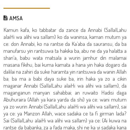
AMSA
Kamun kafa, ko tabbatar da zance da Annabi (SallalLahu
alaiHi wa alihi wa sallam) ko da waninsa, kaman mutum ya
ce: don Annabi, ko na rantse da Ka’aba da sauransu, da ba
manufarsu yin rantsuwa ta hakika ba, abu ne da ya halatta a
shari’a, babu wata matsala a wurin jamhur din malamai
masana fikihu, bai kuma kamata a hana yin haka dogaro da
dalilai na zahiri da suke haramta yin rantsuwa da wanin Allah
ba; ba ma a babi daya suke ba, irin haka ya zo a cikin
maganar Annabi (SallalLahu alaiHi wa alihi wa sallam), da
maganganun manyan sahabbai; an ruwaito Hadisi daga
Abuhuraira (Allah ya kara yarda da shi) ya ce: wani mutum
ya zo wurin Annabi (SallalLahu alaiHi wa alihi wa sallam), sai
ya ce: ya Manzon Allah, wace sadaka ce ta fi girman lada?
Sai (SallalLahu alaiHi wa alihi wa sallam) ya ce: (Ai kuwa na
rantse da babanka, za a fada maka, shi ne ka yi sadaka kana