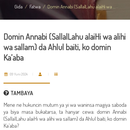
Gida
Fatwa
Domin Annabi (SallalLahu alaiHi wa ...
Domin Annabi (SallalLahu alaiHi wa alihi
wa sallam) da Ahlul baiti, ko domin
Ka’aba
09 Yuni 2024
TAMBAYA
Mene ne hukuncin mutum ya yi wa waninsa magiya saboda
ya biya masa bukatarsa, ta hanyar cewa: domin Annabi
(SallalLahu alaiHi wa alihi wa sallam) da Ahlul baiti, ko domin
Ka’aba?