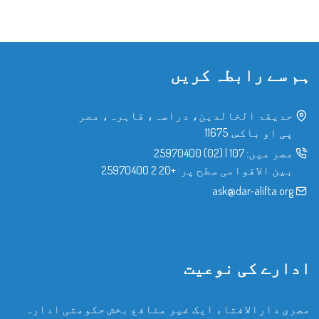
ہم سے رابطہ کریں
حدیقۃ الخالدین، دراسہ، قاہرہ، مصر
پی او باکس: 11675
مصر میں:
107
|
(02) 25970400
بین الاقوامی سطح پر:
+20 2 25970400
ask@dar-alifta.org
ادارے کی نوعیت
مصری دارالافتاء ایک غیر منافع بخش حکومتی ادارہ