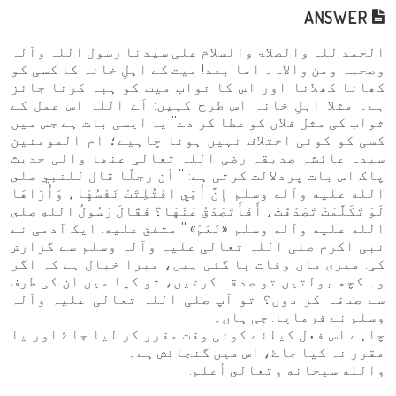
ANSWER
الحمد للہ والصلاۃ والسلام علی سیدنا رسول اللہ وآلہ
وصحبہ ومن والاہ۔ اما بعد! میت کے اہلِ خانہ کا کسی کو
کھانا کھلانا اور اس کا ثواب میت کو ہبہ کرنا جائز
ہے۔ مثلا اہلِ خانہ اس طرح کہیں: اَے اللہ اس عمل کے
ثواب کی مثل فلاں کو عطا کر دے'' یہ ایسی بات ہے جس میں
کسی کو کوئی اختلاف نہیں ہونا چاہیے؛ ام المومنین
سیدہ عائشہ صدیقہ رضی اللہ تعالی عنھا والی حدیث
پاک اس بات پردلالت کرتی ہے: '' أن رجلًا قال للنبي صلى
الله عليه وآله وسلم: إِنَّ أُمِّي افْتُلِتَتْ نَفْسُهَا، وَأُرَاهَا
لَوْ تَكَلَّمَتْ تَصَدَّقَتْ، أَفَأَتَصَدَّقُ عَنْهَا؟ فَقَالَ رَسُولُ اللهِ صلى
الله عليه وآله وسلم: «نَعَمْ» '' متفق عليه. ایک آدمی نے
نبی اکرم صلی اللہ تعالی علیہ وآلہ وسلم سے گزارش
کی: میری ماں وفات پا گئی ہیں، میرا خیال ہے کہ اگر
وہ کچھ بولتیں تو صدقہ کرتیں، تو کیا میں ان کی طرف
سے صدقہ کر دوں؟ تو آپ صلی اللہ تعالی علیہ وآلہ
وسلم نے فرمایا: جی ہاں۔
چاہے اس فعل کیلئے کوئی وقت مقرر کر لیا جاۓ اور یا
مقرر نہ کیا جاۓ، اس میں گنجائش ہے۔
والله سبحانه وتعالى أعلم.