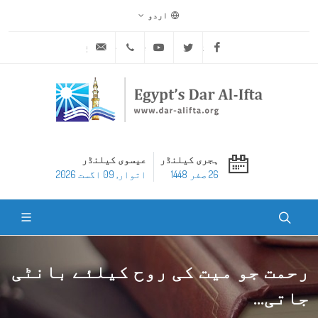
اردو
ask@dar-alifta.org
+20 2 25970400
Youtube
Twitter
Facebook
ہجری کیلنڈر
عیسوی کیلنڈر
26 صفر 1448
اتوار, 09 اگست 2026
رحمت جو میت کی روح کیلئے بانٹی
جاتی...