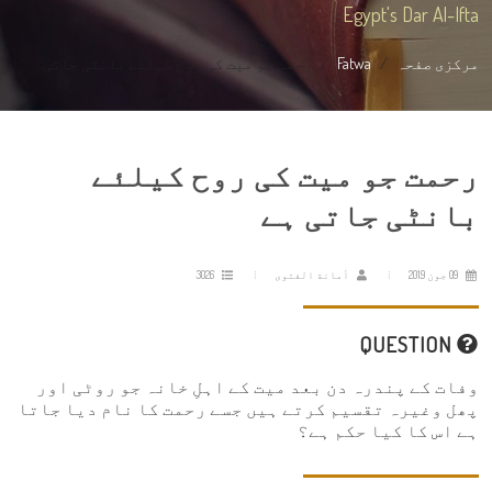
Egypt's Dar Al-Ifta
مرکزی صفحہ
Fatwa
رحمت جو میت کی روح کیلئے بانٹی جاتی...
رحمت جو میت کی روح کیلئے
بانٹی جاتی ہے
09 جون 2019
أمانة الفتوى
3026
QUESTION
وفات کے پندرہ دن بعد میت کے اہلِ خانہ جو روٹی اور
پھل وغیرہ تقسیم کرتے ہیں جسے رحمت کا نام دیا جاتا
ہے اس کا کیا حکم ہے؟