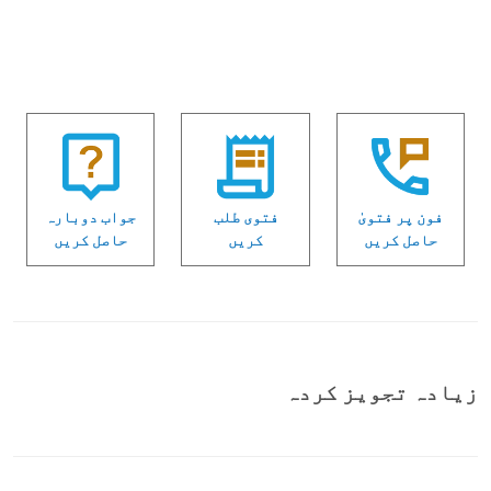
فون پر فتویٰ
فتوی طلب
جواب دوبارہ
حاصل کریں
کریں
حاصل کریں
زیادہ تجویز کردہ