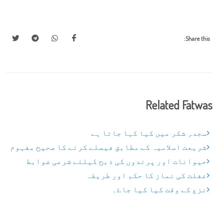
Share this:
Related Fatwas
سجدہِ شکر میں کیا کہا جاتا ہے
شریعت اسلامیہ کے مطابق فیصلے کرنے کا صحیح مفہوم
حیوانات اور پرندوں کی ذبح کیلئے شرعی ضوابط
غفلت کی نماز کا حکم اور طریقہ
نزع کے وقت کیا کیا جاۓ۔