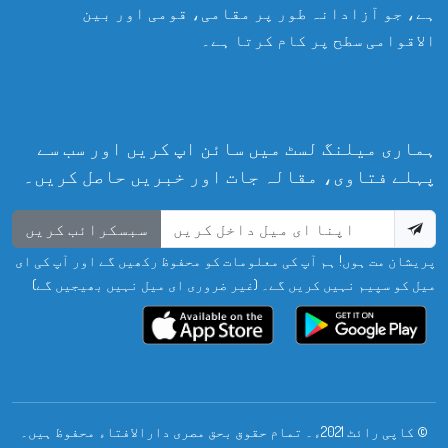
ہے، جو آزادانہ طور پر مقامی، قومی اور بین
الاقوامی سطح پر کام کرتا ہے۔
ہماری میلنگ لسٹ میں سائن اپ کریں اور سب سے
پہلے فتاوی، مقالہ جات اور خبریں حاصل کریں۔
سبسکرائب کریں
پریشان مت ہوں! ہم آپ کی معلومات کو محفوظ رکھیں گے اور آپ کی ای
میل کو سپیم نہیں کریں گے۔ (غیر ضروری ای میل نہیں بھیجیں گے)
© کاپی رائٹ 2021ء۔ تمام حقوق بحق مصری دارالافتاء محفوظ ہیں۔