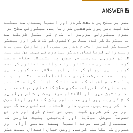
ANSWER
مصر ہر سطح پر دہشت گردی اور انتہا پسندی سے نمٹنے
کے لیے بھر پور کوششیں کر رہا ہے، سیکورٹی سطح پر،
مصری سیکورٹی سروسز اس کام کو مکمل طریقے سے
مانیٹرنگ کر کے، سپلائی لائنوں کو کاٹ کر اور پیشگی
حملے کر کے سر انجام دے رہی ہیں۔اور تاریخ میں یاد
رہنے والی قربانیاں دے کر بہادری کی بہترین مثالیں
قائم کررہی ہے۔سماجی سطح پر متعلقہ حکام دہشت
گردانہ حملوں سے متاثر ہونے والے خاندانوں کی مدد
کر رہے ہیں اور ان کی مالی اور اخلاقی مدد کر رہے ہیں
اور انسداد دہشت گردی کے اقدامات سے متاثر ہونے
والے تمام افراد کے نقصانات کا ازالہ کیا جاتا ہے۔
اور جہاں تک علمی اور فکری سطح کا تعلق ہے، تو مذہبی
ادارے -جن میں دار الافتاء سرفہرست ہے- اس پہلو پر
کام کر رہے ہیں اور مذہب اور وطن کے تئیں اپنا فرض
ادا کر رہے ہیں۔مصری دار الافتاء نے کئی رصد گاہیں
اور مراکز شروع کیے ہیں جو تمام طرق اور ذرائع
خصوصاً سوشل میڈیا اور ڈیجیٹل پلیٹ فارمز کا
استعمال کرتے ہوئے انتہا پسند مذہبی آراء اور
فتووں کا مقابلہ کرنے، روشن خیال اعتدال پسند فکر