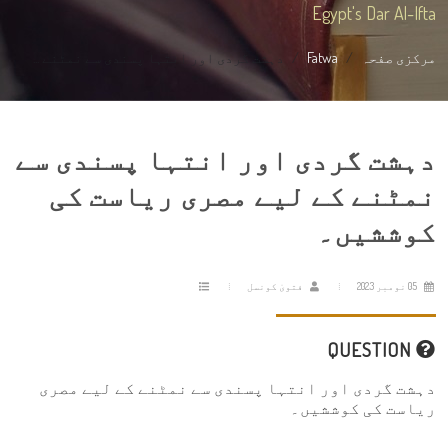
Egypt's Dar Al-Ifta
مرکزی صفحہ
Fatwa
دہشت گردی اور انتہا پسندی سے نمٹنے ...
دہشت گردی اور انتہا پسندی سے
نمٹنے کے لیے مصری ریاست کی
کوششیں۔
05 نومبر 2023
فتویٰ کونسل
QUESTION
دہشت گردی اور انتہا پسندی سے نمٹنے کے لیے مصری
ریاست کی کوششیں۔