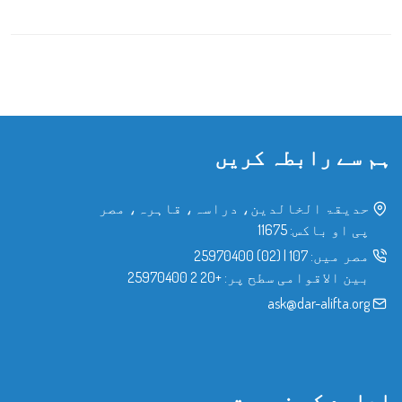
ہم سے رابطہ کریں
حدیقۃ الخالدین، دراسہ، قاہرہ، مصر
پی او باکس: 11675
مصر میں:
107
|
(02) 25970400
بین الاقوامی سطح پر:
+20 2 25970400
ask@dar-alifta.org
ادارے کی نوعیت