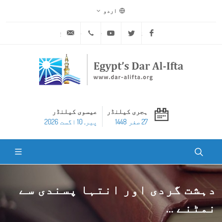
اردو
ask@dar-alifta.org
+20 2 25970400
Youtube
Twitter
Facebook
ہجری کیلنڈر
عیسوی کیلنڈر
27 صفر 1448
پير, 10 اگست 2026
دہشت گردی اور انتہا پسندی سے
نمٹنے ...