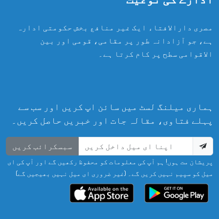
مصری دارالافتاء ایک غیر منافع بخش حکومتی ادارہ
ہے، جو آزادانہ طور پر مقامی، قومی اور بین
الاقوامی سطح پر کام کرتا ہے۔
ہماری میلنگ لسٹ میں سائن اپ کریں اور سب سے
پہلے فتاوی، مقالہ جات اور خبریں حاصل کریں۔
سبسکرائب کریں
پریشان مت ہوں! ہم آپ کی معلومات کو محفوظ رکھیں گے اور آپ کی ای
میل کو سپیم نہیں کریں گے۔ (غیر ضروری ای میل نہیں بھیجیں گے)