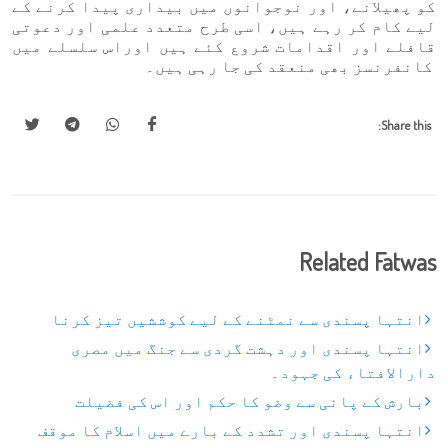
کو پھیلانے، اور نوجوانوں میں بیداری پیدا کرنے کے
لیے کام کر رہے ہیں، اسی طرح متعدد علمی اور دعوتی
قافلے اور اقدامات شروع کئے ہیں اوراس سلسلے میں
کانفرنسز بھی منعقد کی جا رہی ہیں۔
Share this:
Related Fatwas
انتہا پسندی سے نمٹنے کے لیے کوششیں تیز کرنا
انتہا پسندی اور دہشت گردی سے جنگ میں مصری
دارالافتاء کی جہود۔
بارش کے پانی سے وضو کا حکم اور اس کی فضیلت
انتہا پسندی اور تشدد کے بارے میں اسلام کا موقف