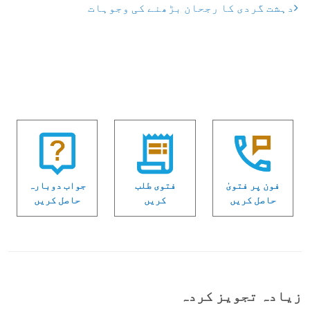
دہشت گردی کا رجحان بڑھنے کی وجوہات
فون پر فتویٰ
فتوی طلب
جواب دوبارہ
حاصل کریں
کریں
حاصل کریں
زیادہ تجویز کردہ