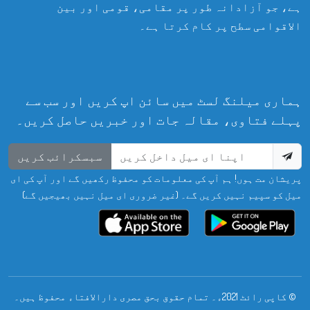
ہے، جو آزادانہ طور پر مقامی، قومی اور بین
الاقوامی سطح پر کام کرتا ہے۔
ہماری میلنگ لسٹ میں سائن اپ کریں اور سب سے
پہلے فتاوی، مقالہ جات اور خبریں حاصل کریں۔
سبسکرائب کریں
پریشان مت ہوں! ہم آپ کی معلومات کو محفوظ رکھیں گے اور آپ کی ای
میل کو سپیم نہیں کریں گے۔ (غیر ضروری ای میل نہیں بھیجیں گے)
© کاپی رائٹ 2021ء۔ تمام حقوق بحق مصری دارالافتاء محفوظ ہیں۔