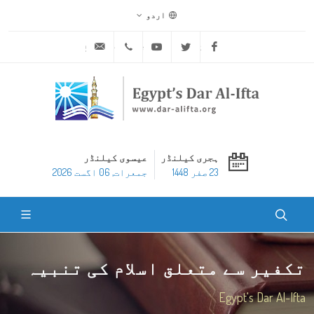
اردو
ask@dar-alifta.org
+20 2 25970400
Youtube
Twitter
Facebook
ہجری کیلنڈر
عیسوی کیلنڈر
23 صفر 1448
جمعرات, 06 اگست 2026
تکفیر سے متعلق اسلام کی تنبیہ
Egypt's Dar Al-Ifta