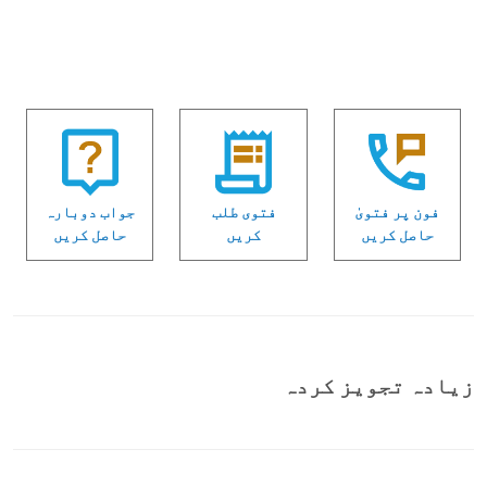
فون پر فتویٰ
فتوی طلب
جواب دوبارہ
حاصل کریں
کریں
حاصل کریں
زیادہ تجویز کردہ