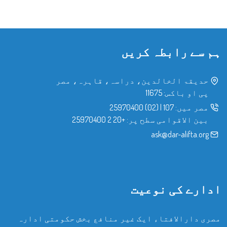
ہم سے رابطہ کریں
حدیقۃ الخالدین، دراسہ، قاہرہ، مصر
پی او باکس: 11675
مصر میں:
107
|
(02) 25970400
بین الاقوامی سطح پر:
+20 2 25970400
ask@dar-alifta.org
ادارے کی نوعیت
مصری دارالافتاء ایک غیر منافع بخش حکومتی ادارہ