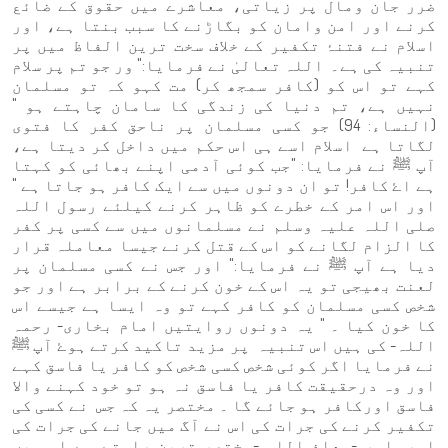
ضرر جان ومال پر زیاتی، معاشرے میں حقوق کے ضائع
کرنے اور امن وامان کو بگاڑنے کا سبب بنتا ہے، اور
اسلام نے فتنۂ تکفیر کے خلاف سخت ترین الفاظ میں پر
تنبیہ کی ہے۔ اللہ تعالیٰ نے فرمایا:" ور جو تم پر سلام
کہے تو اس کو (کافر سمجھ کر) مت کہو کہ تو مسلمان
نہیں ہے، تم دنیا کی زندگی کا سامان چاہتے ہو "
(النساء: 94) جو کسی مسلمان پر ناحق کفر کا فتوی
لگاتا ہے اسلام اسے ہی اس حکم میں داخل کر دیتا ہے،
آپ ﷺ نے فرمایا: "جب کوئی آدمی اپنے بھائی کو کہتا
ہے اۓ کافر! تو ان دونوں میں سے ایک کافر ہو جاتا ہے "
اور اس امر کے خطرے کو ظاہر کرنے کیلئے رسول اللہ
صلی اللہ علیہ وسلم نے مسلمانوں میں سے کسی پر کفر
کا الزام لگانے کو اس کے قتل کرنے جیسا معاملہ قرار
دیا ہے آپ ﷺ نے فرمایا:" اور جس نے کسی مسلمان پر
لعنت بھیجی تو یہ اس کے خون کرنے کے برابر ہے اور جو
شخص کسی مسلمان کو کافر کہے تو وہ ایسا ہے جیسے اس
کا خون کیا ۔ " یہ دونوں روایتیں امام بخاری- رحمہ
اللہ- کی ہیں اس تنبیہ پر مزید تاکید کرتے ہوۓ آپ ﷺ
نے فرمایا اگر کوئی شخص کسی شخص کو کافر یا فاسق کہے
اور وہ درحقیقت کافر یا فاسق نہ ہو تو خود کہنے والا
فاسق اورکافر ہو جائے گا ۔ مختصر یہ کہ جس نے کسی کی
تکفیر کرنے کی جرات کی اس نے آگ میں جانے کی جرات کی
اور اور -معاذ اللہ -مختصر ترین راستے سے اس میں