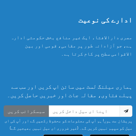
ادارے کی نوعیت
مصری دارالافتاء ایک غیر منافع بخش حکومتی ادارہ
ہے، جو آزادانہ طور پر مقامی، قومی اور بین
الاقوامی سطح پر کام کرتا ہے۔
ہماری میلنگ لسٹ میں سائن اپ کریں اور سب سے
پہلے فتاوی، مقالہ جات اور خبریں حاصل کریں۔
سبسکرائب کریں
پریشان مت ہوں! ہم آپ کی معلومات کو محفوظ رکھیں گے اور آپ کی ای
میل کو سپیم نہیں کریں گے۔ (غیر ضروری ای میل نہیں بھیجیں گے)