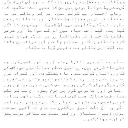
درکنار اسے معطل بھی نہیں جا سکتا، اور اس فریضے کی
کچھ شروط ضوابط ہوتی ہیں جن کا تعین أمت اسلامیہ کے
اربابِ اختیار ہی کرتے ہیں، ہر کس وناکس پر یہ
معاملہ پر نہیں چھوڑا جا سکتا، اور علمائے شریعتِ
مطہرہ نے کئی کتابوں میں ان شروط اورقیود کا ذکر
کیا ہے۔ لہٰذا جب جہاد میں اس کے ضوابط اور شرعی
مقاصد کا خیال نہ رکھا گیا ہو تو اس کو جہاد نہیں
کہا جاۓ گا، بلکہ یہ فساد، یا غدر اور خیانت بن جاتا
ہے، لہٰذا ہر جنگ کو جہاد نہیں کہا جا سکتا۔
مسلم ممالک میں انتہا پسند گروہ اور تحریکیں جو
قتل عام کرتی ہیں، یا غیر مسلم ممالک میں خودکش کی
کارروائیاں کرتی ہیں، یا دہشتگردی اور گمراہ طرزِ
عمل پر عمل پیرا ہونے کے نتیجے میں جتنی بھی تخریب
کار سرگرمیاں کرتی ہیں، وہ سب شریعت میں حرام ہیں،
انسانی اور قانونی طور پر جرم ہیں۔ ان سب کو ظلم
شمار کیاجاۓ گا جسے قوت کے ساتھ روکنا واجب ہے اور
شرعی نصوص میں حکم دیا گیا ہے کہ اس کو پسپا کرو اور
اگر وہ ان ذلت آمیز حرکتوں سے باز نہ آئیں جس سے
پوری دنیا، مسلمان اور غیر مسلم سب متاثر ہوتے ہیں
تو ان سے جنگ کرو ۔