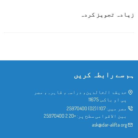
زیادہ تجویز کردہ
ہم سے رابطہ کریں
حدیقۃ الخالدین، دراسہ، قاہرہ، مصر
پی او باکس: 11675
مصر میں:
107
|
(02) 25970400
بین الاقوامی سطح پر:
+20 2 25970400
ask@dar-alifta.org