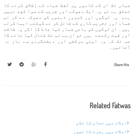
جہاں تک ان کے کاموں پر لفظ جہاد کے إطلاق کرنے کا
تعلق ہے تو یہ ایک دھوکے اور فریب کے سوا کچھ نہیں
ہے، وہ لوگوں اور کمزور ذہنوں کو دھوکہ دے کر اس
فساد اور تخریب کاری کے قائل کر نے کیلئے ایسا کرتے
ہیں۔ ان لوگوں کو باغی شمار کیا جاۓ گا اگر وہ طاقت
اور قوت رکھتے ہوں تو ان سے تب تک قتال کیا جائے گا
جب تک کہ وہ اپنی سرکشی اور دہشتگردی سے باز نہ
آجائیں۔
Share this:
Related Fatwas
اسلام میں حجاب کا حکم
اسلام میں ہجرت کا تصور