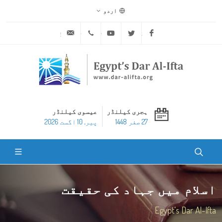
اردو
ask@dar-alifta.org
+20 2 25970400
Youtube
Twitter
Facebook
ہجری کیلنڈر
عیسوی کیلنڈر
27 صفر 1448
پير, 10 اگست 2026
اسلام میں جہاد کی حقیقت
Egypt's Dar Al-Ifta