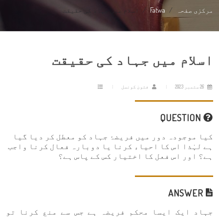
مرکزی صفحہ
Fatwa
اسلام میں جہاد کی حقیقت
اسلام میں جہاد کی حقیقت
26 ستمبر 2023
فتویٰ کونسل
QUESTION
کیا موجودہ دور میں فریضۂ جہاد کو معطل کر دیا گیا
ہے لہٰذا اس کا احیاء کرنا یا دوبارہ فعال کرنا واجب
ہے؟ اور اس فعل کا اختیار کس کے پاس ہے؟
ANSWER
جہاد ایک ایسا محکم فریضہ ہے جس سے منع کرنا تو