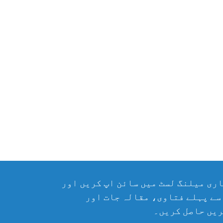
ری میلنگ لسٹ میں سائن اپ کریں اور
سے پہلے فتاوی، مقالہ جات اور
یں حاصل کریں۔