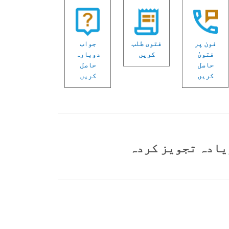
فون پر
فتوی طلب
جواب
فتویٰ
کریں
دوبارہ
حاصل
حاصل
کریں
کریں
یادہ تجویز کردہ