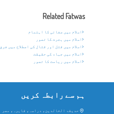
Related Fatwas
اسلام میں صفائی کا اہتمام
اسلام میں ہجرت کا تصور
اسلام میں قتل اور قتال کی اصطلاح میں فرق
اسلام میں جہاد کی حقیقت
اسلام میں ریاست کا تصور
ہم سے رابطہ کریں
حدیقۃ الخالدین، دراسہ، قاہرہ، مصر