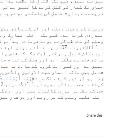
میں سے نہیں، کیونکہ قتال کا مقصد ہدایت
جہاں تک کفار کو قتل کرنے کا تعلق ہے تو 
ذریعے سے ہدایت حاصل کی جاسکتی ہو تو یہ ج
دوسرے کو دعوت دینے اور اس کے ساتھ پیش 
ہمدردی کرنا ہے۔ کیونکہ اللہ تبارک وتع
وسلم کو مخاطب کرتے ہوئے فرماتا ہے: "ہم 
ہے"۔[الأنبياء: 107]، یہ قرآن
اورمکان شامل ہے، کسی ایک جگہ کے خاص یا 
ساتھ خاص ہے بلکہ امن اور جنگ کے تمام حال
نہیں ہے اور کسی ایک گروہ کے ساتھ یہ بیا
شامل ہیں تاکہ انسان سید الاولین والآخرین
زدہ ہو کر غور کرنے لگ جاۓ ﴿
وَمَا أَرْسَلْنَاكَ إ
جس کے مظاہر پوری کائنات میں اور اردگرد
اللہ علیہ وسلم کے ہر رویے اور ہر شان میں
Share this: