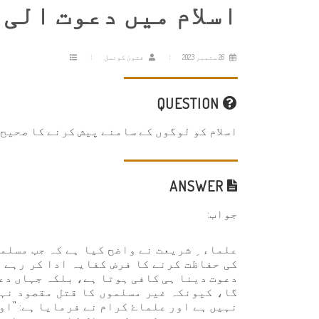
اسلام میں دعوت الی
26 ستمبر 2023
فتویٰ کونسل
QUESTION
اسلام کو لوگوں کے سامنے پیش کرنے کا صحیح 
ANSWER
جواب:
علماء ِ شریعت نے واضح کیا ہے کہ جب مسلما
کی حفاظت کرنے کا فرض کفایہ ادا کر رہے ہ
دعوت دینا ہی کافی ہوتا ہے، بلکہ جہاں دع
گا، کیونکہ غیر مسلموں کا قتل مقصود نہی
نہیں ہے اور علماۓ کرام نے فرمایا ہے: "اور