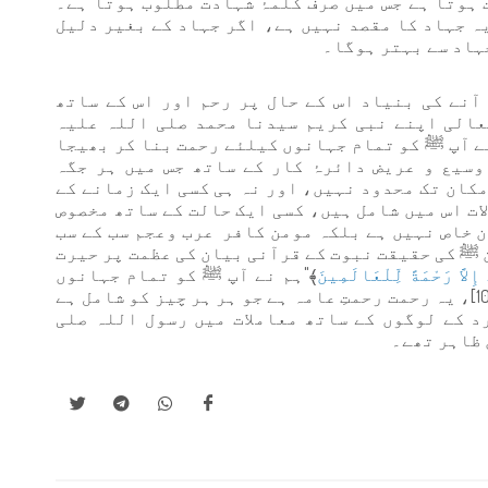
 ہوتا ہے جس میں صرف کلمۂ شہادت مطلوب ہوتا ہے۔
یہ جہاد کا مقصد نہیں ہے، اگر جہاد کے بغیر دلیل
ہاد سے بہتر ہوگا۔
آنے کی بنیاد اس کے حال پر رحم اور اس کے ساتھ
الی اپنے نبی کریم سیدنا محمد صلی اللہ علیہ
نے آپ ﷺ کو تمام جہانوں کیلئے رحمت بنا کر بھیجا
ی بیان اپنے وسیع و عریض دائرۂ کار کے ساتھ جس میں ہر جگہ
مکان تک محدود نہیں، اور نہ ہی کسی ایک زمانے کے
ات اس میں شامل ہیں، کسی ایک حالت کے ساتھ مخصوص
ن خاص نہیں ہے بلکہ مومن کافر عرب وعجم سب کے سب
 ﷺ کی حقیقت نبوت کے قرآنی بیان کی عظمت پر حیرت
ِلاَّ رَحْمَةً لِّلْعَالَمِينَ
﴾"ہم نے آپ ﷺ کو تمام جہانوں
کیلئے رحمت بنا کر بھیجا ہے"۔[الأنبياء: 107]، یہ رحمت رحمتِ عامہ ہے جو ہر ہر چیز کو شامل ہے
 کے لوگوں کے ساتھ معاملات میں رسول اللہ صلی
 ظاہر تھے۔