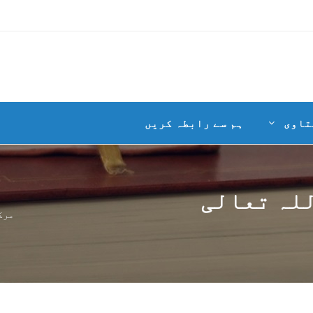
تاوی
ہم سے رابطہ کریں
للہ تعالی
مرک