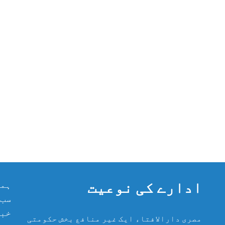
ادارے کی نوعیت
ہما
سب 
خبر
مصری دارالافتاء ایک غیر منافع بخش حکومتی