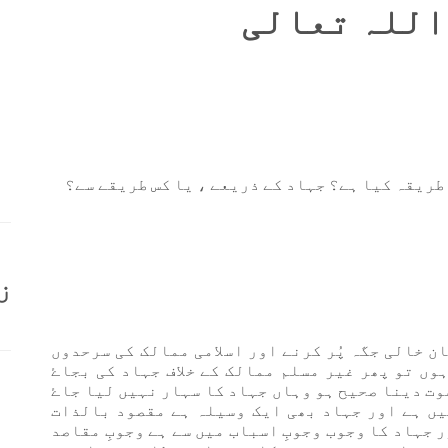
 اللہ تعالی
طریقہ کیا ہے؟ جہاد کے ذریعے ، یا کس طریقے سے؟
ز
ن خالی جگہ پُر کرنے اور اسلامی ممالک کی سرحدوں
وں تو پھر غیر مسلم ممالک کے خلاف جہاد کی بجاۓ
وت دینا صحیح ہو وہاں جہاد کا سہار نہیں لیا جاۓ
ں ہے اور جہاد بھی ایک وسیلہ ہے مقصود بالذات
 جہاد کا وجوب وجوبِ اسباب میں سے ہے وجوبِ مقاصد