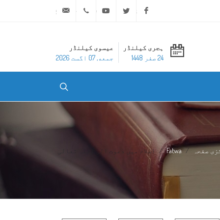
ask@dar-alifta.org
+20 2 25970400
Youtube
Twitter
Facebook
ہجری کیلنڈر
عیسوی کیلنڈر
24 صفر 1448
جمعه, 07 اگست 2026
زی صفحہ
Fatwa
اسلام میں دعوت الی اللہ تعالی