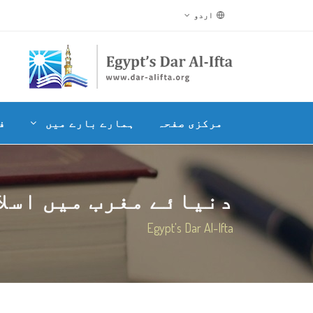
اردو
مرکزی صفحہ
ہمارے بارے میں
ف
دنیائے مغرب میں اسلا
Egypt's Dar Al-Ifta