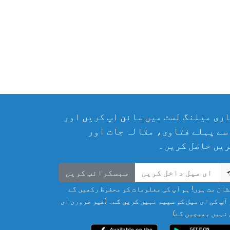
ری میلنگ لسٹ میں سائن اپ کریں اور
سے پہلے فتاوی، مقالہ جات اور
یں حاصل کریں۔
سبسکرائب کریں
ان مت ہوں! ہم آپ کی معلومات کو محفوظ رکھیں گے
آپ کی ای میل کو سپیم نہیں کریں گے۔ (غیر ضروری ای
نہیں بھیجیں گے)