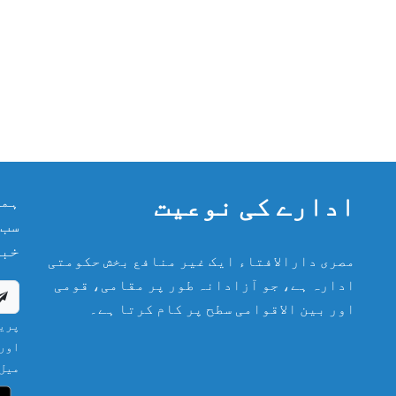
ادارے کی نوعیت
ہما
سب 
خبر
مصری دارالافتاء ایک غیر منافع بخش حکومتی
ادارہ ہے، جو آزادانہ طور پر مقامی، قومی
اور بین الاقوامی سطح پر کام کرتا ہے۔
پریش
اور 
میل 