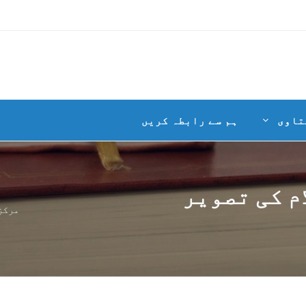
تاوی
ہم سے رابطہ کریں
م کی تصویر
مرکز