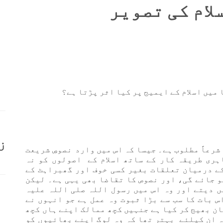
لام کی تصویر
میں اسلام کے ایمیج پر کیا اثر پڑتا ہے؟
ز
شرعاً مطلوب ہے۔ جیسا کہ اس میں وارد نصوصِ شریعت
ری طریقہ کار کے ساتھ اسلام کے اصولوں کو نہ
کے درمیان تعلقات بغیر کسی خوف اور گھبراہٹ کے
و جائے گی، اور نصوص کا تقاضا بھی یہی ہے۔ لیکن
 دیتے اور وہ اس میں رسول اللہ صلی اللہ علیہ
س بات کا سب سے بڑا ثبوت وہ عمل ہے جو انہوں نے
ن بھیج کر کیا ہے جنہیں کچھ ممالک اپنے ہاں کچھ
ہ ان کیلئے بہتر تھا کہ وہ لوگ اپنے بھائیوں کو