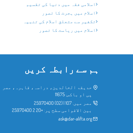
اسلامی فقہ میں دنیا کی تقسیم
اسلام میں ہجرت کا تصور
تکفیر سے متعلق اسلام کی تنبیہ
اسلام میں ریاست کا تصور
ہم سے رابطہ کریں
حدیقۃ الخالدین، دراسہ، قاہرہ، مصر
پی او باکس: 11675
مصر میں:
107
|
(02) 25970400
بین الاقوامی سطح پر:
+20 2 25970400
ask@dar-alifta.org