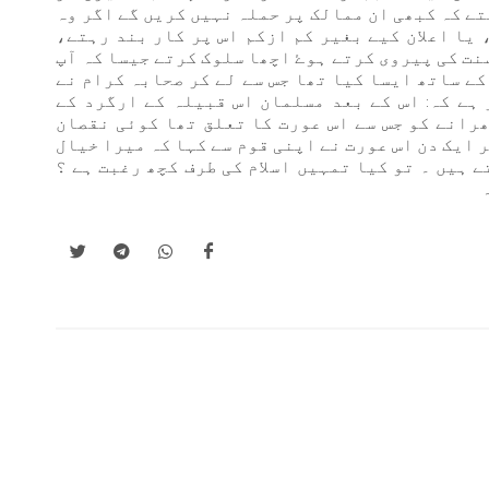
تے کہ کبھی ان ممالک پر حملہ نہیں کریں گے اگر وہ
یا اعلان کیے بغیر کم ازکم اس پر کار بند رہتے،
نت کی پیروی کرتے ہوۓ اچھا سلوک کرتے جیسا کہ آپ
کے ساتھ ایسا کیا تھا جس سے لے کر صحابہ کرام نے
ہے کہ: اس کے بعد مسلمان اس قبیلہ کے ارگرد کے
رانے کو جس سے اس عورت کا تعلق تھا کوئی نقصان
 ایک دن اس عورت نے اپنی قوم سے کہا کہ میرا خیال
 ہیں ۔ تو کیا تمہیں اسلام کی طرف کچھ رغبت ہے ؟