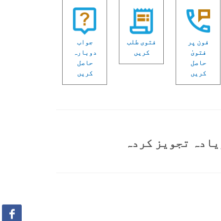
فون پر
فتوی طلب
جواب
فتویٰ
کریں
دوبارہ
حاصل
حاصل
کریں
کریں
یادہ تجویز کردہ