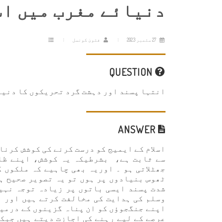
دنیائے مغرب میں اس
27 ستمبر 2023
فتویٰ کونسل
QUESTION
انتہا پسند اور دہشت گرد تحریکوں کا دنیا 
ANSWER
اسلام کے ایمیج کو درست کرنے کی کوشش کرنا 
سے ثابت ہے، بشرطیکہ یہ کوشش، اپنے ظاہ
جھٹلاتی ہو ۔ اوریہ بھی چاہیے کہ ملکوں 
ٹھوس بنیادوں پر ہوں تو یہ تصویر صحیح ہ
شدت پسند ایسی باتوں پر زیادہ توجہ نہیں
وسلم کی ہدایت کی مخالفت کرتے ہیں اور ا
اپنے جنگجوؤں کو ان پناہ گزینوں کے درمیا
عرصے کے لیے رہنے کی اجازت دیتے ہیں جبک