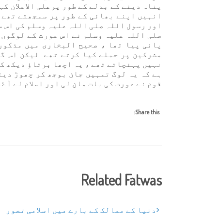
پناہ دینے کے بدلے کے طور پرعلی الاعلان کہ
انہیں اپنے بھائی کے طور پر سمجھتے تھے، 
اور رسول اللہ صلی اللہ علیہ وسلم کی اس س
صلی اللہ علیہ وسلم نے اس عورت کے لوگوں 
پانی پیا تھا ، صحیح البخاری میں مذکور 
مشرکین پر حملے کیا کرتے تھے لیکن اس گھ
نہیں پہنچاتے تھے ، یہ اچھا برتاؤ دیکھ کر
ہے کہ یہ لوگ تمہیں جان بوجھ کر چھوڑ دیتے
قوم نے عورت کی بات مان لی اور اسلام لے آۓ۔
Share this:
Related Fatwas
دنیا کے ممالک کے بارے میں اسلامی تصور