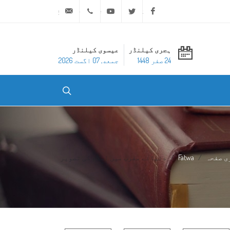
ask@dar-alifta.org
+20 2 25970400
Youtube
Twitter
Facebook
ہجری کیلنڈر
عیسوی کیلنڈر
24 صفر 1448
جمعه, 07 اگست 2026
ی صفحہ
Fatwa
دنیائے مغرب میں اسلام کی تصویر