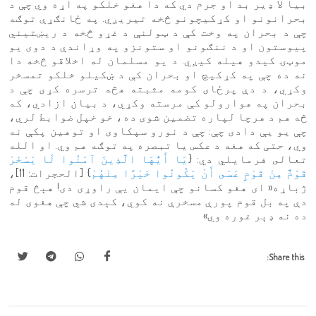
بیا لا ډیر بد او جرم دي که دا هغو خلکو په اړه وي چې د
بحرانونو او کړکیچونو څخه تیریږي. په ځانګړې توګه
چې د بحران په وخت کې د ټولنې د غړو څخه د ریښتیني
پیوستون او د ننګونو او ستونزو په وړاندې د دوی یو
موټۍ کیدو هیله کیږي. د یو مسلمان له اخلاقو څخه دا
نه ده چې په کړکیچ او بحران کې د ښکیلو خلکو تمسخر
وکړي، د دې پرځای کومه مثبته هڅه ترسره کړی چې د
بحران په هوارولو کې مرسته وکړي، د بیان ازادي، که
څه هم د هرچا لپاره تضمین شوی ده، خو خپل ضوابط لري،
چې یو یې دادی چې: چې د نورو سپکاوی او توهین پکې نه
وي، حتی که هغه د عکس یا تبصره په توګه هم وي. او الله
تعالى فرمايلي دي: {
يَا أَيُّهَا الَّذِينَ آمَنُوا لَا يَسْخَرْ
قَوْمٌ مِنْ قَوْمٍ عَسَى أَنْ يَكُونُوا خَيْرًا مِنْهُمْ
} [الحجرات: 11]،
ژباړه« اى هغو كسانو چې ایمان يې راوړى دى! هېڅ قوم
دې په بل قوم پورې مسخرې نه كوي، كېدى شي چې هغوى له
ده نه ډېر غوره وي»
Share this: