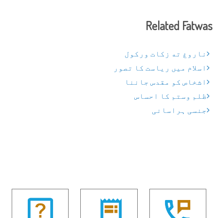
Related Fatwas
ناروغ ته زکات ورکول
اسلام میں ریاست کا تصور
اشخاص کو مقدس جاننا
ظلم وستم کا احساس
جنسی ہراسانی