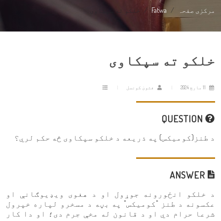
مرکزی صفحہ
Fatwa
خلکو ته سپکاوی
خلکو ته سپکاوی
11 مارچ 2024
فتویٰ کونسل
QUESTION
د طنز(كوميكس) په ذریعه د خلکو سپکاوی څه حکم لري؟
ANSWER
د خلکو انځورونه جوړول او د هغوی ویډیوګانې او
عکسونه د طنز "کومیکس" په بڼه د مسخرو لپاره خپرول
شرعا حرام دي او د قانون له مخې جرم دی؛ او دا کار