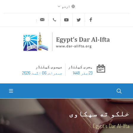
اردو
ask@dar-alifta.org
+20 2 25970400
Youtube
Twitter
Facebook
ہجری کیلنڈر
عیسوی کیلنڈر
23 صفر 1448
جمعرات, 06 اگست 2026
خلکو ته سپکاوی
Egypt's Dar Al-Ifta