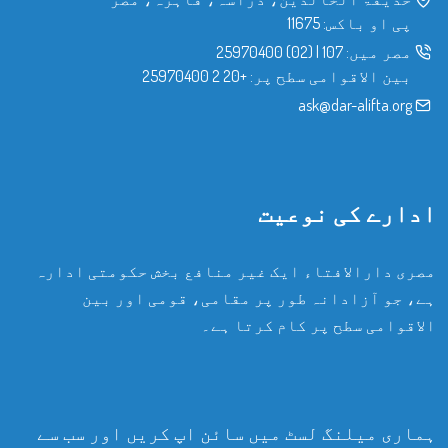
پی او باکس: 11675
مصر میں:
107
|
(02) 25970400
بین الاقوامی سطح پر:
+20 2 25970400
ask@dar-alifta.org
ادارے کی نوعیت
مصری دارالافتاء ایک غیر منافع بخش حکومتی ادارہ
ہے، جو آزادانہ طور پر مقامی، قومی اور بین
الاقوامی سطح پر کام کرتا ہے۔
ہماری میلنگ لسٹ میں سائن اپ کریں اور سب سے