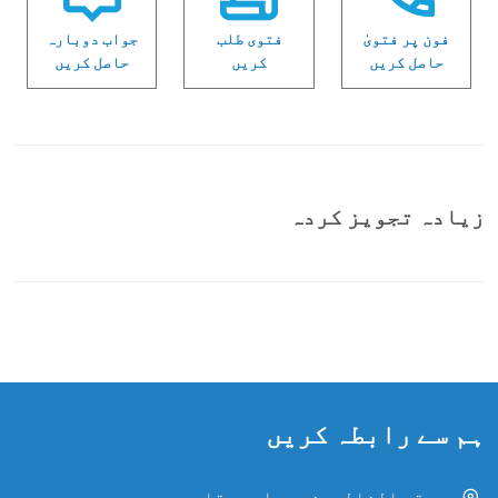
فون پر فتویٰ
فتوی طلب
جواب دوبارہ
حاصل کریں
کریں
حاصل کریں
زیادہ تجویز کردہ
ہم سے رابطہ کریں
حدیقۃ الخالدین، دراسہ، قاہرہ، مصر