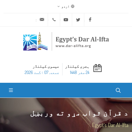
اردو
ask@dar-alifta.org
+20 2 25970400
Youtube
Twitter
Facebook
ہجری کیلنڈر
عیسوی کیلنڈر
24 صفر 1448
جمعه, 07 اگست 2026
د قرآن ثواب مړو ته وربښل
Egypt's Dar Al-Ifta