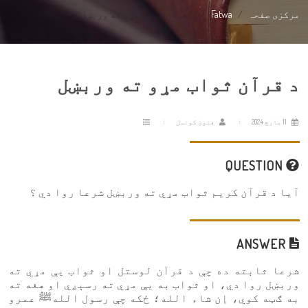
مرکزی صفحہ
Fatwa
د قرآن ثواب مړو ته وربښل
د قرآن ثواب مړو ته وربښل
11 مارچ 2024
فتویٰ کونسل
QUESTION
آيا د قرآن کريم ثواب مړي ته وربښل شرعا روا دي ؟
ANSWER
شرعا ثابته ده چې د قرآن لوستل او ثواب یې مړي ته
وربښل روا دي، او ثواب به يې مړي ته رسېږي او هغه ته
به ګټه کوي، إن شاء الله؛ ځکه چې رسول اللهﷺ عمرو