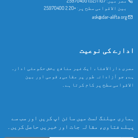
مصر میں:
107
|
(02) 25970400
بین الاقوامی سطح پر:
+20 2 25970400
ask@dar-alifta.org
ادارے کی نوعیت
مصری دارالافتاء ایک غیر منافع بخش حکومتی ادارہ
ہے، جو آزادانہ طور پر مقامی، قومی اور بین
الاقوامی سطح پر کام کرتا ہے۔
ہماری میلنگ لسٹ میں سائن اپ کریں اور سب سے
پہلے فتاوی، مقالہ جات اور خبریں حاصل کریں۔