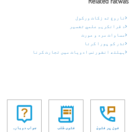
Related Fatwas
ناروغ ته زکات ورکول
د قرانکریم علمي تفسیر
مساوات مرد و عورت
نذر کو پورا کرنا
ہیلتھ انشورنس ادویات میں تجارت کرنا
فون پر فتویٰ
فتوی طلب
جواب دوبارہ