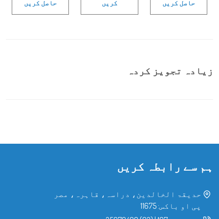
حاصل کریں
کریں
حاصل کریں
زیادہ تجویز کردہ
ہم سے رابطہ کریں
حدیقۃ الخالدین، دراسہ، قاہرہ، مصر
پی او باکس: 11675