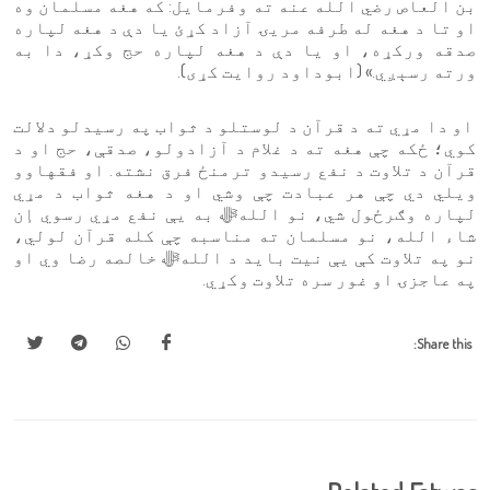
بن العاص رضي الله عنه ته وفرمایل: که هغه مسلمان وه
او تا د هغه له طرفه مریۍ آزاد کړئ یا دې د هغه لپاره
صدقه ورکړه، او یا دې د هغه لپاره حج وکړ، دا به
ورته رسېږي.» (ابوداود روایت کړی).
او دا مړي ته د قرآن د لوستلو د ثواب په رسیدلو دلالت
کوي؛ ځکه چې هغه ته د غلام د آزادولو، صدقې، حج او د
قرآن د تلاوت د نفع رسیدو ترمنځ فرق نشته. او فقهاوو
ويلي دي چې هر عبادت چې وشي او د هغه ثواب د مړي
لپاره وګرځول شي، نو اللهﷻ به يې نفع مړي رسوي إن
شاء الله، نو مسلمان ته مناسبه چې کله قرآن لولي،
نو په تلاوت کې يې نيت بايد د اللهﷻ خالصه رضا وي او
په عاجزۍ او غور سره تلاوت وکړي.
Share this: