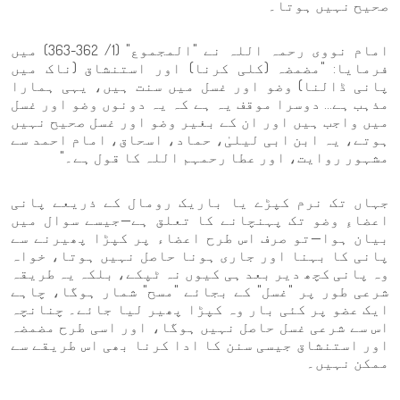
صحیح نہیں ہوتا۔
امام نووی رحمہ اللہ نے "المجموع" (1/ 362-363) میں
فرمایا: "مضمضہ (کلی کرنا) اور استنشاق (ناک میں
پانی ڈالنا) وضو اور غسل میں سنت ہیں، یہی ہمارا
مذہب ہے... دوسرا موقف یہ ہے کہ یہ دونوں وضو اور غسل
میں واجب ہیں اور ان کے بغیر وضو اور غسل صحیح نہیں
ہوتے، یہ ابن ابی لیلیٰ، حماد، اسحاق، امام احمد سے
مشہور روایت، اور عطا رحمہم اللہ کا قول ہے۔"
جہاں تک نرم کپڑے یا باریک رومال کے ذریعے پانی
اعضاءِ وضو تک پہنچانے کا تعلق ہے—جیسے سوال میں
بیان ہوا—تو صرف اس طرح اعضاء پر کپڑا پھیرنے سے
پانی کا بہنا اور جاری ہونا حاصل نہیں ہوتا، خواہ
وہ پانی کچھ دیر بعد ہی کیوں نہ ٹپکے، بلکہ یہ طریقہ
شرعی طور پر "غسل" کے بجائے "مسح" شمار ہوگا، چاہے
ایک عضو پر کئی بار وہ کپڑا پھیر لیا جائے۔ چنانچہ
اس سے شرعی غسل حاصل نہیں ہوگا، اور اسی طرح مضمضہ
اور استنشاق جیسی سنن کا ادا کرنا بھی اس طریقے سے
ممکن نہیں۔