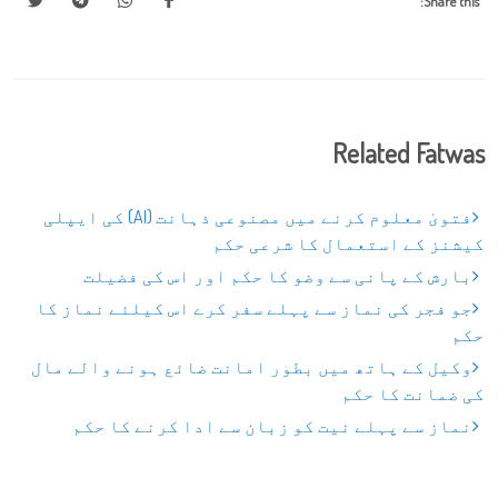
Share this:
Related Fatwas
فتویٰ معلوم کرنے میں مصنوعی ذہانت (AI) کی ایپلی
کیشنز کے استعمال کا شرعی حکم
بارش کے پانی سے وضو کا حکم اور اس کی فضیلت
جو فجر کی نماز سے پہلے سفر کرے اس کیلئے نماز کا
حکم
وکیل کے ہاتھ میں بطور امانت ضائع ہونے والے مال
کی ضمانت کا حکم
نماز سے پہلے نیت کو زبان سے ادا کرنے کا حکم