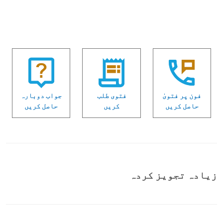
فون پر فتویٰ
فتوی طلب
جواب دوبارہ
حاصل کریں
کریں
حاصل کریں
زیادہ تجویز کردہ