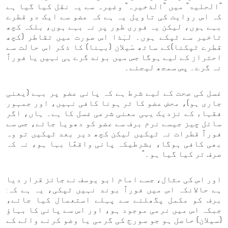
"الحلیۃ" میں "الذخیرہ" وغیرہ سے یہ نقل کیا گیا ہے
کہ اس روایت کی تاویل یہ ہے کہ عضو سے ایک دو قطرے
بہے ہوں، لیکن یہ فوری طور پر نہ بہے ہوں، بلکہ کچھ
تاخیر سے ٹپکے ہوں۔ لہٰذا اس صورت میں تقاطر (کچھ
قطرے ٹپکنا)کے ساتھ سَیلان (بہنا) کا ذکر اس حالت سے
احتراز کے لیے ہوگا جس میں بوند گرے ہی نہیں یا فوراً
نہ گرے۔ پس سمجھ لیجئے۔
غسل کی صحت کے لیے شرط ہے کہ پانی عضو پر بہے (یعنی
جاری ہو)، محض عضو کا تر ہونا کافی نہیں، اور جمہور
فقہاء کے نزدیک یہی معنی شرعی غسل کا ہے۔ ہاں، اگر
سائل چیز جیسے نرم برف سے عضو کو دھویا جائے، جس سے
فوراً قطرات نہ ٹپکیں لیکن کچھ دیر بعد ٹپکیں تو وہ
بھی کافی ہوگا، بشرطیکہ پانی واقعًا بہا ہو، نہ کہ
صرف تر کیا گیا ہو۔"
اور اس کی مثال، جسے امام ابو یوسف نے جائز قرار دیا
ہے حالانکہ اس میں فوراً بوند نہیں ٹپکی، یہ ہے کہ:
برف کو مکمل پگھلنے سے پہلے استعمال کیا جائے،
جبکہ اس میں نرمی موجود ہو، اور اس سے پانی کا بہاؤ
(سیلان) حاصل ہو جو سورج کی گرمی یا وضو کرنے والے کے