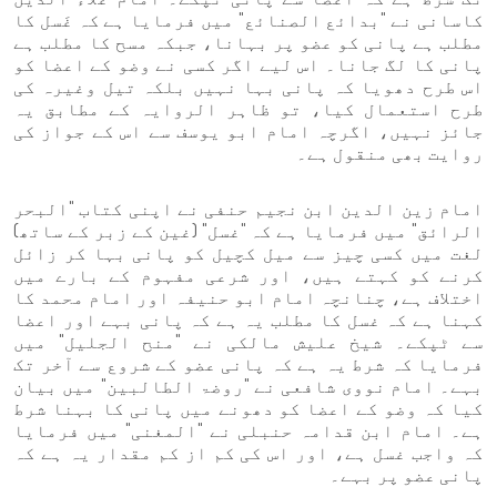
کاسانی نے "بدائع الصنائع" میں فرمایا ہے کہ غَسل کا
مطلب ہے پانی کو عضو پر بہانا، جبکہ مسح کا مطلب ہے
پانی کا لگ جانا۔ اس لیے اگر کسی نے وضو کے اعضا کو
اس طرح دھویا کہ پانی بہا نہیں بلکہ تیل وغیرہ کی
طرح استعمال کیا، تو ظاہر الروایہ کے مطابق یہ
جائز نہیں، اگرچہ امام ابو یوسف سے اس کے جواز کی
روایت بھی منقول ہے۔
امام زین الدین ابن نجیم حنفی نے اپنی کتاب "البحر
الرائق" میں فرمایا ہے کہ "غسل" (غین کے زبر کے ساتھ)
لغت میں کسی چیز سے میل کچیل کو پانی بہا کر زائل
کرنے کو کہتے ہیں، اور شرعی مفہوم کے بارے میں
اختلاف ہے، چنانچہ امام ابو حنیفہ اور امام محمد کا
کہنا ہے کہ غسل کا مطلب یہ ہے کہ پانی بہے اور اعضا
سے ٹپکے۔ شیخ علیش مالکی نے "منح الجلیل" میں
فرمایا کہ شرط یہ ہے کہ پانی عضو کے شروع سے آخر تک
بہے۔ امام نووی شافعی نے "روضۃ الطالبین" میں بیان
کیا کہ وضو کے اعضا کو دھونے میں پانی کا بہنا شرط
ہے۔ امام ابن قدامہ حنبلی نے "المغنی" میں فرمایا
کہ واجب غسل ہے، اور اس کی کم از کم مقدار یہ ہے کہ
پانی عضو پر بہے۔