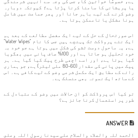
ہے، خصوصًا خواتین کا، جس کی وجہ سے انہیں شرمندگی
یا پریشانی کا سامنا کرنا پڑتا ہے؛ کیونکہ دوبارہ
وضو کرنے کے لیے باہر جانا اور پھر جماعت میں شامل
ہونا مشکل یا ناممکن ہوتا ہے۔
اس صورتحال کے حل کے لیے ایک مفصل مطالعے کے بعد ہم
ایک نئے پروڈکٹ تک پہنچے ہیں جس کا نام "Water Wipes"
ہے، یہ ماحول دوست ٹشو کی شکل میں ہوتا ہے جو خود بہ
خود تحلیل ہو جاتا ہے اور 100% صاف پانی میں بھگویا
گیا ہوتا ہے، اور اسے اچھی طرح پیک کیا گیا ہے۔ ہر
پیک میں پانی کی مقدار (60–80 ملی لیٹر) ہے، جو ہماری
رائے کے مطابق ایک مکمل شرعی وضو کے لیے کافی ہے۔ اس
کے ساتھ ایک نمونہ بھی منسلک ہے۔
تو کیا اس پروڈکٹ کو ان حالات میں وضو کے متبادل کے
طور پر استعمال کرنا جائز ہے؟
ANSWER
الحمد للہ والصلاۃ والسلام علی سیدنا رسول اللہ وعلى