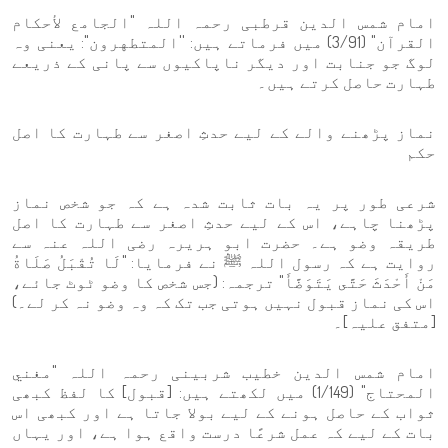
امام شمس الدین قرطبی رحمہ اللہ "الجامع لأحكام
القرآن" (3/91) میں فرماتے ہیں: ''المتطهرون": یعنی وہ
لوگ جو جنابت اور دیگر ناپاکیوں سے پانی کے ذریعے
طہارت حاصل کرتے ہیں۔
نماز پڑھنے والے کے لیے حدثِ اصغر سے طہارت کا اصل
حکم
شرعی طور پر یہ بات ثابت شدہ ہے کہ جو شخص نماز
پڑھنا چاہے، اس کے لیے حدثِ اصغر سے طہارت کا اصل
طریقہ وضو ہے۔ حضرت ابو ہریرہ رضی اللہ عنہ سے
روایت ہے کہ رسول اللہ ﷺ نے فرمایا: "لَا تُقْبَلُ صَلَاةُ
مَنْ أَحْدَثَ حَتَّى يَتَوَضَّأَ" ترجمہ: (جس شخص کا وضو ٹوٹ جائے،
اس کی نماز قبول نہیں ہوتی جب تک کہ وہ وضو نہ کر لے۔)
[متفق علیہ]۔
امام شمس الدین خطیب شربینی رحمہ اللہ "مغني
المحتاج" (1/149) میں لکھتے ہیں: [قبول] کا لفظ کبھی
ثواب کے حاصل ہونے کے لیے بولا جاتا ہے اور کبھی اس
بات کے لیے کہ عمل شرعًا درست واقع ہوا ہے، اور یہاں