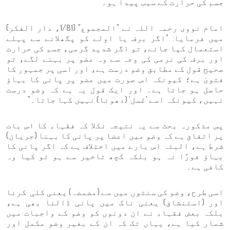
جسم کی حرارت کے سبب پیدا ہو۔
امام نووی رحمہ اللہ نے "المجموع" (1/81، دار الفكر)
میں فرمایا: "اگر برف یا اولے کو پگھلانے سے پہلے
استعمال کیا جائے، تو اگر شدید گرمی، جسم کی حرارت
اور برف کی نرمی کی وجہ سے وہ عضو پر بہنے لگے، تو
صحیح قول کے مطابق وضو درست ہے، اور اسی پر جمہور کا
فتویٰ ہے؛ کیونکہ اس صورت میں عضو پر پانی کا بہاؤ
حاصل ہو جاتا ہے۔ اور ایک قول یہ ہے کہ وضو درست
نہیں، کیونکہ اسے 'غَسل' (دھونا) نہیں کہا جاتا۔"
پس مذکورہ بحث سے یہ نتیجہ نکلا کہ فقہاء کا اس بات
پر اتفاق ہے کہ وضو میں اعضا پر پانی کا بہنا (جریان)
شرط ہے، البتہ اس بارے میں اختلاف ہے کہ اگر پانی کا
بہاؤ فورًا نہ ہو بلکہ کچھ تاخیر سے ہو تو کیا وہ
کافی ہے۔
اسی طرح، وضو کی سنتوں میں سے (مضمضہ) یعنی کلی کرنا
اور (استنشاق) یعنی ناک میں پانی ڈالنا بھی ہے،
بلکہ بعض فقہاء نے ان دونوں کو وضو کے واجبات میں
شمار کیا ہے، یہاں تک کہ ان کے بغیر وضو مکمل اور