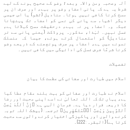
آلہ وصحبہ ومن والاہ وبعد؛ وضو کے صحیح ہونے کے لیے
شرط یہ ہے کہ پانی اعضاءِ وضو پر بہے، اور صرف ان پر
مسح کرنا کافی نہیں ہوتا۔ منادیل (ٹشو) یا اس جیسی
دیگر اشیاء سے پانی کی نمی کو اعضاء تک پہنچانا
جبکہ وہ اعضاء پر نہ بہے، درحقیقت مسح کہلاتا ہے،
غسل نہیں۔ لہٰذا، مذکورہ پروڈکٹ (یعنی پانی سے تر
منادیل) کو استعمال کرتے ہوئے، جیسا کہ منسلک
نمونے میں ہے، اعضاء پر صرف پونچھنے کے ذریعے وضو
کرنا شرعًا فرض غسل کی ادائیگی میں کافی نہیں۔
تفصیلات
اسلام میں طہارت اور صفائی کی عظمت کا بیان
اسلام نے طہارت اور صفائی کو بہت بلند مقام عطا کیا
ہے، یہاں تک کہ اللہ تعالیٰ نے اسے اپنی محبت اور رضا
کا ذریعہ قرار دیا ہے۔ فرمانِ الٰہی ہے: ﴿إِنَّ ٱللَّهَ يُحِبُّ
ٱلتَّوَّٰبِينَ وَيُحِبُّ ٱلۡمُتَطَهِّرِينَ﴾ ترجمہ: (بیشک اللہ توبہ
کرنے والوں اور پاکیزگی اختیار کرنے والوں سے محبت
کرتا ہے) [البقرہ: 222]۔