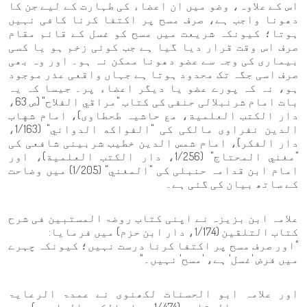
اس کے علاوہ، وضو میں ان اعضاء کی طہارت کے لیے جن کا
دھونا واجب ہے، صرف مسح پر اکتفا کرنا کافی نہیں
ہوتا؛ کیونکہ شریعت میں مسح کو غسل کے قائم مقام
صرف اس وقت قرار دیا گیا ہے جب کوئی زخم ہو یا کسی
بیماری کی وجہ سے عضو دھونا ممکن نہ ہو۔ اور وہ بھی
صرف اسی جگہ تک محدود ہوتا ہے جہاں واقعی عذر موجود
ہو، نہ کہ پورے عضو یا دیگر اعضاء پر۔ جیسا کہ یہ
بات امام شرنبلالی حنفی کی کتاب "مراقي الفلاح" (ص 63،
دار الكتب العلمية، مع حاشیہ طحطاوی)، امام شهاب
الدین نفراوی مالکی کی "الفواكه الدواني" (1/163،
دار الفكر)، امام شمس الدین خطیب شربینی شافعی کی
"مغني المحتاج" (1/256، دار الكتب العلمية)، اور
امام ابن قدامہ حنبلی کی "المغني" (1/205) میں وضاحت
کے ساتھ بیان کی گئی ہے۔
علامہ ابن بزیزہ نے اپنی کتاب روضۃ المستبین فی شرح
کتاب التلقین (1/174، دار ابن حزم) میں فرمایا:
"اور صرف مسح پر اکتفا کرنا درست نہیں؛ کیونکہ چہرے
میں فرض 'غسل' ہے، 'مسح' نہیں۔"
اور علامہ ابو الحسنات لکھنوی نے عمدۃ الرعایۃ