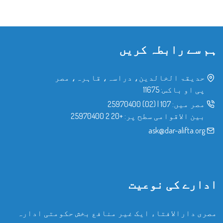
ہم سے رابطہ کریں
حدیقۃ الخالدین، دراسہ، قاہرہ، مصر
پی او باکس: 11675
مصر میں:
107
|
(02) 25970400
بین الاقوامی سطح پر:
+20 2 25970400
ask@dar-alifta.org
ادارے کی نوعیت
مصری دارالافتاء ایک غیر منافع بخش حکومتی ادارہ