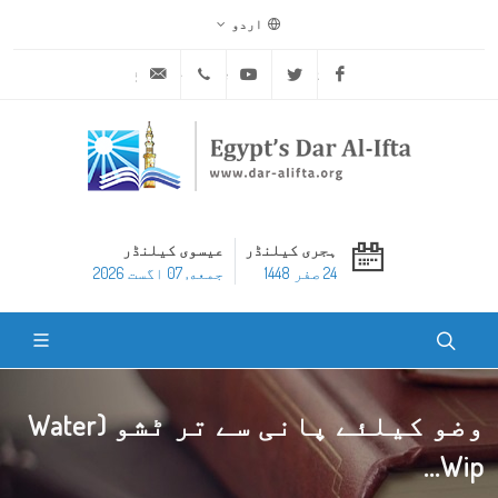
اردو
ask@dar-alifta.org
+20 2 25970400
Youtube
Twitter
Facebook
ہجری کیلنڈر
عیسوی کیلنڈر
24 صفر 1448
جمعه, 07 اگست 2026
وضو کیلئے پانی سے تر ٹشو (Water
Wip...