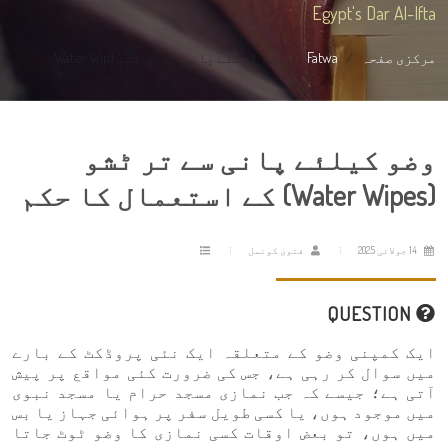
Egypt's Dar Al-Ifta
مرکزی صفحہ
Fatwa
وضو کیلئے پانی سے تر ٹشو (Water Wip...
وضو کیلئے پانی سے تر ٹشو
(Water Wipes) کے استعمال کا حکم
14 جولائی 2025
فتویٰ کونسل
QUESTION
ایک کمپنی وضو کے متعلقہ ایک نئی پروڈکٹ کے بارے
میں سوال کر رہی ہے، جس کی ضرورت کئی مواقع پر پیش
آتی ہے؛ جیسے کہ جب نمازی مسجد حرام یا مسجد نبوی
میں موجود ہوں، یا کسی طویل سفر پر ہوائی جہاز یا بس
میں ہوں، تو بعض اوقات کسی نمازی کا وضو ٹوٹ جاتا