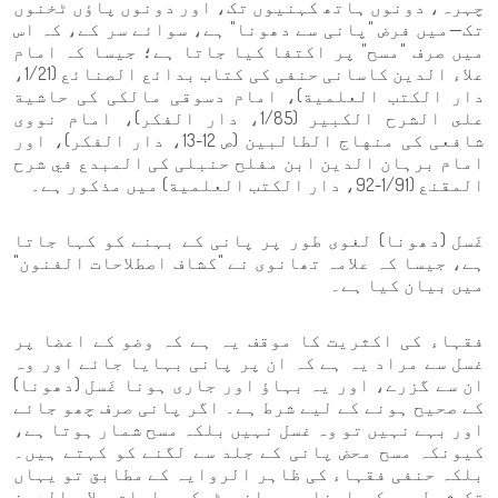
چہرہ، دونوں ہاتھ کہنیوں تک، اور دونوں پاؤں ٹخنوں
تک—میں فرض "پانی سے دھونا" ہے، سوائے سر کے، کہ اس
میں صرف "مسح" پر اکتفا کیا جاتا ہے؛ جیسا کہ امام
علاء الدین کاسانی حنفی کی کتاب بدائع الصنائع (1/21،
دار الكتب العلمية)، امام دسوقی مالکی کی حاشية
على الشرح الكبير (1/85، دار الفكر)، امام نووی
شافعی کی منهاج الطالبين (ص 12-13، دار الفكر)، اور
امام برہان الدین ابن مفلح حنبلی کی المبدع في شرح
المقنع (1/91-92، دار الكتب العلمية) میں مذکور ہے۔
غَسل (دھونا) لغوی طور پر پانی کے بہنے کو کہا جاتا
ہے، جیسا کہ علامہ تھانوی نے "کشاف اصطلاحات الفنون"
میں بیان کیا ہے۔
فقہاء کی اکثریت کا موقف یہ ہے کہ وضو کے اعضا پر
غسل سے مراد یہ ہے کہ ان پر پانی بہایا جائے اور وہ
ان سے گزرے، اور یہ بہاؤ اور جاری ہونا غَسل (دھونا)
کے صحیح ہونے کے لیے شرط ہے۔ اگر پانی صرف چھو جائے
اور بہے نہیں تو وہ غسل نہیں بلکہ مسح شمار ہوتا ہے،
کیونکہ مسح محض پانی کے جلد سے لگنے کو کہتے ہیں۔
بلکہ حنفی فقہاء کی ظاہر الروایہ کے مطابق تو یہاں
تک شرط ہے کہ اعضا سے پانی ٹپکے۔ امام علاء الدین