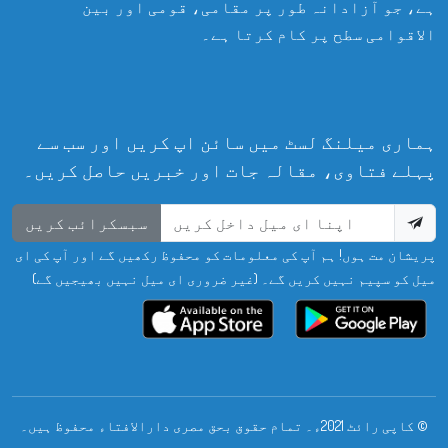
ہے، جو آزادانہ طور پر مقامی، قومی اور بین
الاقوامی سطح پر کام کرتا ہے۔
ہماری میلنگ لسٹ میں سائن اپ کریں اور سب سے
پہلے فتاوی، مقالہ جات اور خبریں حاصل کریں۔
سبسکرائب کریں
پریشان مت ہوں! ہم آپ کی معلومات کو محفوظ رکھیں گے اور آپ کی ای
میل کو سپیم نہیں کریں گے۔ (غیر ضروری ای میل نہیں بھیجیں گے)
© کاپی رائٹ 2021ء۔ تمام حقوق بحق مصری دارالافتاء محفوظ ہیں۔