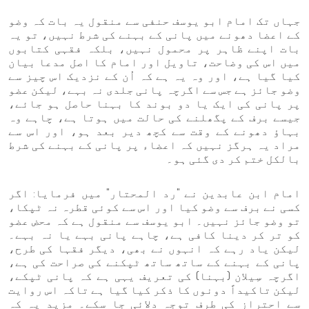
جہاں تک امام ابو یوسف حنفی سے منقول یہ بات کہ وضو
کے اعضا دھونے میں پانی کے بہنے کی شرط نہیں، تو یہ
بات اپنے ظاہر پر محمول نہیں، بلکہ فقہی کتابوں
میں اس کی وضاحت، تاویل اور امام کا اصل مدعا بیان
کیا گیا ہے، اور وہ یہ ہے کہ اُن کے نزدیک اس چیز سے
وضو جائز ہے جس سے اگرچہ پانی جلدی نہ بہے، لیکن عضو
پر پانی کی ایک یا دو بوند کا بہنا حاصل ہو جائے،
جیسے برف کے پگھلنے کی حالت میں ہوتا ہے، چاہے وہ
بہاؤ دھونے کے وقت سے کچھ دیر بعد ہو، اور اس سے
مراد یہ ہرگز نہیں کہ اعضاء پر پانی کے بہنے کی شرط
بالکل ختم کر دی گئی ہو۔
امام ابن عابدین نے "رد المحتار" میں فرمایا: اگر
کسی نے برف سے وضو کیا اور اس سے کوئی قطرہ نہ ٹپکا،
تو وضو جائز نہیں۔ ابو یوسف سے منقول ہے کہ محض عضو
کو تر کر دینا کافی ہے، چاہے پانی بہے یا نہ بہے۔
لیکن یاد رہے کہ انہوں نے بھی، دیگر فقہا کی طرح،
پانی کے بہنے کے ساتھ ساتھ ٹپکنے کی صراحت کی ہے،
اگرچہ سِیلان (بہنا) کی تعریف یہی ہے کہ پانی ٹپکے،
لیکن تاکیداً دونوں کا ذکر کیا گیا ہے تاکہ اس روایت
سے احتراز کی طرف توجہ دلائی جا سکے۔ مزید یہ کہ