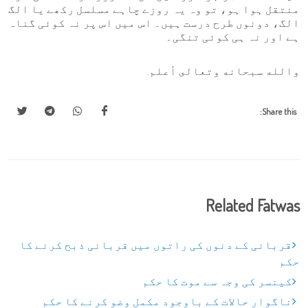
منتقل ہوا ہو، تو وہ یہ روزے چاہے مسلسل رکھے یا الگ
الگ، دونوں طرح درست ہیں۔ اس میں اس پر نہ کوئی گناہ
ہے اور نہ ہی کوئی تنگی۔
والله سبحانه وتعالى أعلم.
Share this:
Related Fatwas
قربانی کے دنوں کی راتوں میں قربانی ذبح کرنے کا
حکم
کینسر کی وجہ سے موت کا حکم
ناگوار حالات کے باوجود مکمل وضو کرنے کا حکم