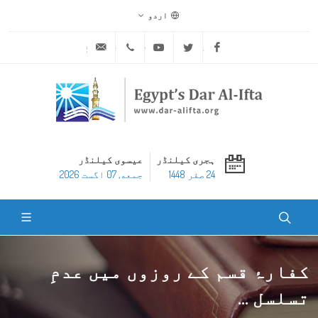
اردو
ask@dar-alifta.org
+20 2 25970400
Youtube
Twitter
Facebook
ہجری کیلنڈر
عیسوی کیلنڈر
24 صفر 1448
جمعه, 07 اگست 2026
کفارۂ قسم کے روزوں میں عدمِ
تسلسل ...