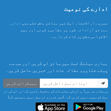
ادارے کی نوعیت
مصری دارالافتاء ایک غیر منافع بخش حکومتی ادارہ
ہے، جو آزادانہ طور پر مقامی، قومی اور بین
الاقوامی سطح پر کام کرتا ہے۔
ہماری میلنگ لسٹ میں سائن اپ کریں اور سب سے
پہلے فتاوی، مقالہ جات اور خبریں حاصل کریں۔
سبسکرائب کریں
پریشان مت ہوں! ہم آپ کی معلومات کو محفوظ رکھیں گے اور آپ کی ای
میل کو سپیم نہیں کریں گے۔ (غیر ضروری ای میل نہیں بھیجیں گے)