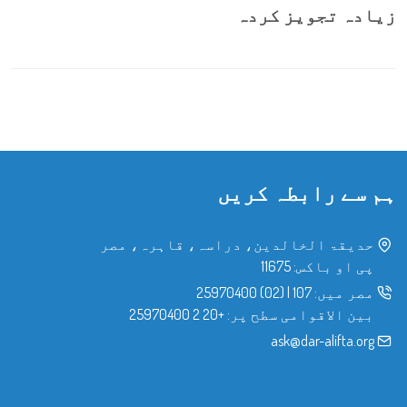
زیادہ تجویز کردہ
ہم سے رابطہ کریں
حدیقۃ الخالدین، دراسہ، قاہرہ، مصر
پی او باکس: 11675
مصر میں:
107
|
(02) 25970400
بین الاقوامی سطح پر:
+20 2 25970400
ask@dar-alifta.org