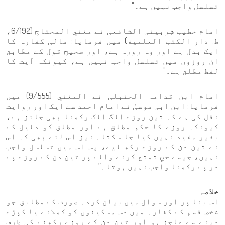
تسلسل واجب نہیں ہے۔"
امام خطیب شِربینی الشافعی نے مغني المحتاج (6/192،
ط. دار الكتب العلمية) میں فرمایا: مالی کفارہ کا
ایک بدل ہے اور وہ روزہ ہے، اور صحیح قول کے مطابق
ان روزوں میں تسلسل واجب نہیں ہے، کیونکہ آیت کا
لفظ مطلق ہے۔"
امام ابن قدامہ الحنبلی نے المغني (9/555) میں
فرمایا: ابن ابی موسیٰ نے امام احمد سے ایک اور روایت
نقل کی ہے کہ تین روزے الگ الگ رکھنا بھی جائز ہے،
کیونکہ روزے کا حکم مطلق ہے اور مطلق کو دلیل کے
بغیر مقید نہیں کیا جا سکتا۔ نیز اس لئے بھی کہ اس
نے تین دن کے روزے رکھ لیے، پس اس میں تسلسل واجب
نہیں، جیسے حجِ تمتع کرنے والے پر تین دن کے روزے پے
در پے رکھنا واجب نہیں ہوتا۔”
خلاصہ
اس بنا پر اور سوال میں بیان کردہ صورت کے مطابق: جو
شخص قسم کے کفارہ میں دس مسکینوں کو کھلانے یا کپڑے
دینے سے عاجز ہو اور تین دن کے روزے رکھنے کی طرف