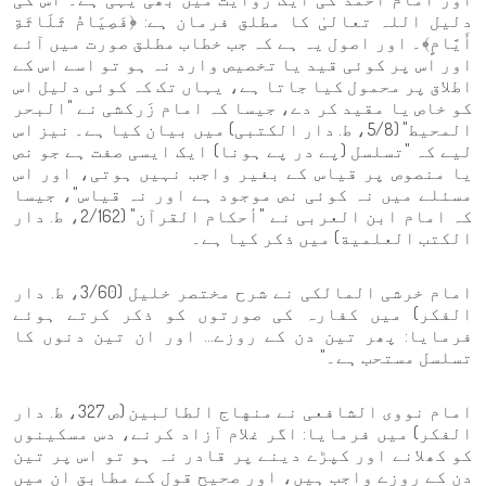
دلیل اللہ تعالیٰ کا مطلق فرمان ہے: ﴿فَصِيَامُ ثَلَاثَةِ
أَيَّامٍ﴾۔ اور اصول یہ ہے کہ جب خطاب مطلق صورت میں آئے
اور اس پر کوئی قید یا تخصیص وارد نہ ہو تو اسے اس کے
اطلاق پر محمول کیا جاتا ہے، یہاں تک کہ کوئی دلیل اس
کو خاص یا مقید کر دے، جیسا کہ امام زَرکشی نے "البحر
المحيط" (5/8، ط. دار الکتبی) میں بیان کیا ہے۔ نیز اس
لیے کہ "تسلسل (پے در پے ہونا) ایک ایسی صفت ہے جو نص
یا منصوص پر قیاس کے بغیر واجب نہیں ہوتی، اور اس
مسئلے میں نہ کوئی نص موجود ہے اور نہ قیاس"، جیسا
کہ امام ابن العربی نے "أحكام القرآن" (2/162، ط. دار
الكتب العلمية) میں ذکر کیا ہے۔
امام خرشی المالکی نے شرح مختصر خلیل (3/60، ط. دار
الفكر) میں کفارہ کی صورتوں کو ذکر کرتے ہوئے
فرمایا: پھر تین دن کے روزے… اور ان تین دنوں کا
تسلسل مستحب ہے۔"
امام نووی الشافعی نے منهاج الطالبين (ص 327، ط. دار
الفكر) میں فرمایا: اگر غلام آزاد کرنے، دس مسکینوں
کو کھلانے اور کپڑے دینے پر قادر نہ ہو تو اس پر تین
دن کے روزے واجب ہیں، اور صحیح قول کے مطابق ان میں