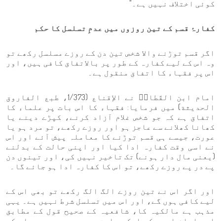
کوئی اختلاف نہیں ہے۔"
کفارۂ قسم کے تین روزوں میں عدمِ تسلسل کا حکم
اگر قسم توڑنے والا شخص تین دن کے روزے مسلسل رکھے تو
وہ اس کے لیے کفارہ کے طور پر بالاتفاق کافی ہیں، اور
اس پر فقہاء کا اتفاق منقول ہے۔
امام ابن القَطانؒ نے الإقناع (1/373، طبع الفاروق
الحديثة) میں فرمایا: فقہاء کا اس بات پر علماء کا
اتفاق ہے کہ جو شخص غلام آزاد کرنے، کپڑے دینے یا
کھانا کھلانے سے عاجز ہو اور روزے رکھے، تو مرد ہو یا
عورت، جیسے ہی قسم توڑنے کا معاملہ پیش آئے اور اس
نے اسی وقت کفارہ ادا کیا اور اپنی حالت کے بدلنے
(یعنی مال دار ہونے) تک تاخیر نہیں کی، اور تینوں دن
پے در پے روزے رکھے، تو اس کا کفارہ ادا ہو جائے گا۔
اور اگر اس نے تین روزے الگ الگ رکھے تو بھی اس کے
لیے کافی ہوں گے، اور اس میں تسلسل شرط نہیں ہے۔ یہی
مذہب ہے مالکیہ کا، شافعیہ کے صحیح قول کے مطابق
اور امام احمد کی ایک روایت میں بھی یہی ہے۔ اس کی