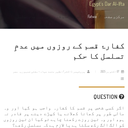
Egypt's Dar Al-Ifta
مرکزی صفحہ
Fatwa
کفارۂ قسم کے روزوں میں عدمِ تسلسل ...
کفارۂ قسم کے روزوں میں عدمِ
تسلسل کا حکم
07 اکتوبر 2025
پروفیسر ڈاکٹر/ نظیر محمد عیاد - مفتی جمہوریہ مصر
QUESTION
اگر کسی شخص پر قسم کا کفارہ واجب ہو گیا اور وہ
مالی طور پر کھانا کھلانے یا کپڑے دینے پر قادر نہ
ہو، اور وہ تین روزے رکھنا چاہے تو کیا ان تین روزوں
کو الگ الگ رکھ سکتا ہے یا لازم ہے کہ مسلسل رکھے؟