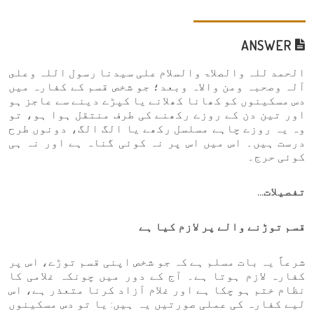
ANSWER
الحمد للہ والصلاۃ والسلام علی سیدنا رسول اللہ وعلى
آلہ وصحبہ ومن والاہ وبعد؛ جو شخص قسم کے کفارہ میں
دس مسکینوں کو کھانا کھلانے یا کپڑے دینے سے عاجز ہو
اور تین دن کے روزے رکھنے کی طرف منتقل ہوا ہو، تو
وہ یہ روزے چاہے مسلسل رکھے یا الگ الگ، دونوں طرح
درست ہیں۔ اس میں اس پر نہ کوئی گناہ ہے اور نہ ہی
کوئی حرج۔
تفصیلات…
قسم توڑنے والے پر لازم کیا ہے
شرعاً یہ بات مسلم ہے کہ جو شخص اپنی قسم توڑے، اس پر
کفارہ لازم ہوتا ہے۔ آج کے دور میں چونکہ غلامی کا
نظام ختم ہو چکا ہے اور غلام آزاد کرنا متعذر ہے، اس
لیے کفارہ کی عملی صورتیں یہ ہیں: یا تو دس مسکینوں