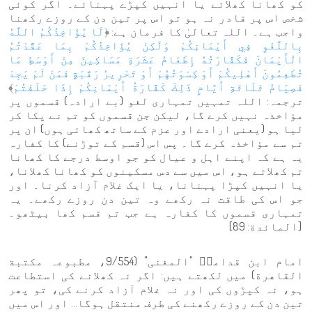
کو کھانا کھلائے یا انہیں کپڑے پہنائے۔ اگر کوئی
شخص اس پر قادر نہ ہو تو اس پر تین دن کے روزے رکھنا
واجب ہے۔ اللہ تعالیٰ کا فرمان ہے: ﴿
لَا يُؤَاخِذُكُمُ اللَّهُ
بِاللَّغْوِ فِي أَيْمَانِكُمْ وَلَكِنْ يُؤَاخِذُكُمْ بِمَا عَقَّدْتُمُ
الْأَيْمَانَ فَكَفَّارَتُهُ إِطْعَامُ عَشَرَةِ مَسَاكِينَ مِنْ أَوْسَطِ مَا
تُطْعِمُونَ أَهْلِيكُمْ أَوْ كِسْوَتُهُمْ أَوْ تَحْرِيرُ رَقَبَةٍ فَمَنْ لَمْ يَجِدْ
فَصِيَامُ ثَلَاثَةِ أَيَّامٍ ذَلِكَ كَفَّارَةُ أَيْمَانِكُمْ إِذَا حَلَفْتُمْ
﴾
ترجمہ: اللہ تمہیں تمہاری لغو (بے ارادہ) قسموں پر
مؤاخذہ نہیں کرے گا، لیکن جن قسموں کو تم نے پکا کر
لیا ہو (یعنی ارادے اور عزم کے ساتھ کھائی ہوں) ان پر
تم سے مؤاخذہ کرے گا۔ پس اس (قسم کے توڑنے) کا کفارہ
یہ ہے کہ اپنے اہل و عیال کو جو اوسط درجے کا کھانا
تم کھلاتے ہو، اس میں سے دس مسکینوں کو کھانا کھلانا،
یا انہیں کپڑا پہنانا، یا ایک غلام آزاد کرنا۔ اور
جو اس کی طاقت نہ رکھے وہ تین دن روزے رکھے۔ یہ
تمہاری قسموں کا کفارہ ہے جب تم قسم کھا بیٹھو۔
[المائدة: 89]
امام ابن قدامہؒ "المغنی" (9/554، مطبوعہ مکتبة
القاهرة) میں لکھتے ہیں: اگر نہ کھلانے کی استطاعت
ہو، نہ کپڑوں کی اور نہ غلام آزاد کرنے کی، تو پھر
تین دن کے روزے رکھنے کی طرف منتقل ہوگا… اور اس میں