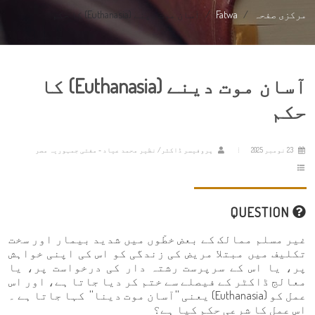
مرکزی صفحہ
Fatwa
آسان موت دینے (Euthanasia) کا حکم
آسان موت دینے (Euthanasia) کا
حکم
23 نومبر 2025
پروفیسر ڈاکٹر/ نظیر محمد عیاد - مفتی جمہوریہ مصر
QUESTION
غیر مسلم ممالک کے بعض خطّوں میں شدید بیمار اور سخت
تکلیف میں مبتلا مریض کی زندگی کو اس کی اپنی خواہش
پر، یا اس کے سرپرست رشتہ دار کی درخواست پر، یا
معالج ڈاکٹر کے فیصلے سے ختم کر دیا جاتا ہے، اور اس
عمل کو (Euthanasia) یعنی ''آسان موت دینا'' کہا جاتا ہے ۔
اس عمل کا شرعی حکم کیا ہے؟