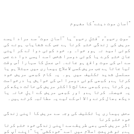
"آسان موت دینے" کا مفہوم
’’موتِ رحیم‘‘، ’’قتلِ رحیم‘‘ یا ’’آسان موت‘‘ سے مراد ایسے
مریض کی زندگی ختم کرنا ہے جس کے شفایاب ہونے کی
کوئی امید نہ ہو، خواہ وہ خود کوئی دوا لے کر اپنی
جان ختم کرے یا کوئی دوسرا شخص اسے ایسی دوا دے جس
سے اس کی موت واقع ہو جائے۔ اس عمل کا سہارا اُس وقت
لیا جاتا ہے جب مریض کسی لاعلاج بیماری میں مبتلا ہو یا
مسلسل شدید تکلیف میں ہو۔ یہ کام کبھی مریض خود
کرتا ہے، کبھی کوئی دوسرا اس کی خواہش یا درخواست
پر کرتا ہے، کبھی معالج ڈاکٹر مریض کی حالت دیکھ کر
یہ فیصلہ کرتا ہے، اور کبھی مریض کے اہلِ خانہ یا
دیکھ بھال کرنے والا اس کے لیے یہ مطالبہ کرتے ہیں۔
محض بیماری یا تکلیف کی وجہ سے مریض کا اپنی زندگی
خود ختم کرنا
اگر مریض کسی بھی طریقے سے اپنی زندگی خود ختم کرتا
ہے، تو شریعتِ اسلام میں اسے ’’خودکشی‘‘ یا ’’اپنے آپ کو