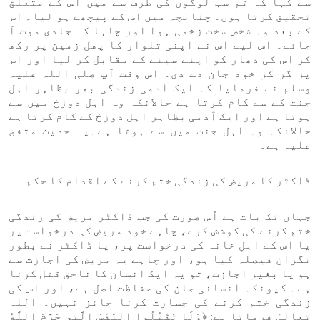
سے کہا کہ تم سب لوگوں کی طرف سے میں اس کے متعلق
تحقیق کرتا ہوں۔ چنانچہ میں اس کے پیچھے ہو لیا۔ اس
کے بعد وہ شخص سخت زخمی ہوا اور چاہا کہ جلدی موت آ
جائے۔ اس لیے اس نے اپنی تلوار کا پھل زمین پر رکھ
کر اس کی دھار کو اپنے سینے کے مقابل کر لیا اور اس
پر گر کر خود جان دے دی۔ اس وقت آپ صلی اللہ علیہ
وسلم نے فرمایا کہ ایک آدمی زندگی بھر بظاہر اہل
جنت کے سے کام کرتا ہے حالانکہ وہ اہل دوزخ میں سے
ہوتا ہے اور ایک آدمی بظاہر اہل دوزخ کے کام کرتا ہے
حالانکہ وہ اہل جنت میں سے ہوتا ہے۔یہ حدیث متفق
علیہ ہے۔
ڈاکٹر کا مریض کی زندگی ختم کرنے کے اقدام کا حکم
جہاں تک بات ہے اُس صورت کی جب ڈاکٹر مریض کی زندگی
ختم کرنے کی کوشش کرے، چاہے خود مریض کی درخواست پر
یا اس کے اہلِ خانہ کی درخواست پر، یا ڈاکٹر نے بطور
نگران فیصلہ کیا ہو، اور چاہے یہ مریض کی اجازت سے
ہو یا بغیر اجازت، تو یہ ایک انسان کا ناحق قتل کرنا
ہے۔ کیونکہ انسانی جان کی حفاظت اصل ہے، اور اس کی
زندگی ختم کرنے کی جسارت کرنا جائز نہیں۔ اللہ
تعالیٰ فرماتا ہے: ﴿وَلَا تَقْتُلُوا النَّفْسَ الَّتِي حَرَّمَ اللَّهُ