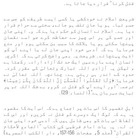
قتل کرنا‘‘ قرار دیا جاتا ہے۔
شریعتِ اسلام نے خودکشی یا کسی ایسے طریقے کو جس سے
جسم تباہ ہو یا جان تلف ہو جائے، سختی سے حرام قرار
دیا ہے۔ اسلام نے انسان کو حکم دیا ہے کہ وہ اپنی جان
اور جسم کی ہر اس چیز سے حفاظت کرے جو اسے نقصان
پہنچا سکتی ہو یا ہلاکت کا سبب بن سکتی ہو، اور منع
فرمایا ہے کہ آدمی خود اپنی جان لے یا اپنے آپ کو
اذیت پہنچائے۔ شریعت یہ بھی واضح کرتی ہے کہ اگرچہ
انسان اپنے بارے میں ایک حد تک آزاد ارادہ رکھتا ہے
، لیکن یہ آزادی اللہ تبارک وتعالیٰ کی مقرر کردہ
حدود کے اندر ہی رہتی ہے۔ چنانچہ اللہ تعالیٰ نے
فرمایا: ﴿وَلَا تَقْتُلُوا أَنْفُسَكُمْ إِنَّ اللَّهَ كَانَ بِكُمْ رَحِيمًا﴾
ترجمہ:"اور اپنے آپ کو قتل نہ کرو، بے شک اللہ تم پر
نہایت مہربان ہے" (النساء: 29)۔
اہلِ تفسیر کا اس بات پر اجماع ہے کہ اس آیت کا مقصود
یہ ہے کہ لوگ ایک دوسرے کو قتل نہ کریں، اور اس کے
الفاظ اس بات کو بھی شامل ہیں کہ آدمی خود اپنی جان
نہ لے۔ یہ بات امام قرطبی کی کتاب ’’الجامع لأحكام
القرآن‘‘ (جلد 5، صفحات 156-157، دار الكتب المصرية)