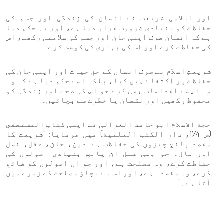
اور اسلامی شریعت نے انسان کی زندگی اور جسم کی
حفاظت کو بنیادی ضرورت قرار دیا ہے، اور یہ حکم دیا
ہے کہ انسان صرف اپنی جان اور جسم کی سلامتی رکھے، اس
کی حفاظت کرے اور اس کی بہتری کی کوشش کرے۔
شریعتِ اسلام نے صرف انسان کے حقِ حیات اور اپنی جان کی
حفاظت پر اکتفا نہیں کیا، بلکہ اسے حکم دیا ہے کہ وہ
وہ ایسے اقدامات بھی کرے جو اس کی صحت اور زندگی کو
محفوظ رکھیں اور نقصان یا خطرے سے بچائیں۔
حجة الاسلام ابو حامد الغزالی نے اپنی کتاب المستصفى
(ص: 174، دار الكتب العلمية) میں فرمایا: "شریعت کا
مقصد پانچ چیزوں کی حفاظت ہے: دین، جان، عقل، نسل
اور مال۔ جو بھی عمل ان پانچ بنیادی اصولوں کی
حفاظت کرے، وہ مصلحت ہے، اور جو ان اصولوں کو ضائع
کرے، وہ مفسدہ ہے، اور اس سے بچاؤ مصلحت کے زمرے میں
آتا ہے۔"