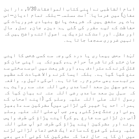
امام الشاطبی نے اپنی کتاب الموافقات (1/31، دار ابن
عفان) میں فرمایا: "امت مسلمہ—بلکہ تمام ادیان—اس
بات پر متفق ہیں کہ شریعت پانچ بنیادی ضروریات کی
حفاظت کے لیے مقرر کی گئی ہے: دین، جان، نسل، مال
اور عقل۔ اور امت کے نزدیک یہ اصول اتنے واضح ہیں کہ
انہیں ضروری سمجھا جاتا ہے۔
لہٰذا محض بیماری یا درد کی وجہ سے کسی شخص کا اپنی
جان ختم کرنا شرعاً حرام ہے، کیونکہ یہ اپنی جان کو
قتل کرنے کے مترادف ہے، اور شریعت میں اس سے سختی سے
منع کیا گیا ہے۔ بلکہ ایسا کرنے والا شہادت کے عظیم
مرتبے سے بھی محروم رہ جاتا ہے۔ اس کی دلیل وہ واقعہ
ہے جو سهل بن سعد الساعدی رضی اللہ عنہ سے روایت ہے
کہ سہل بن سعد ساعدی رضی اللہ عنہ نے بیان کیا کہ
رسول اللہ صلی اللہ علیہ وسلم کی (اپنے اصحاب کے
ہمراہ احد یا خیبر کی لڑائی میں) مشرکین سے مڈبھیڑ
ہوئی اور جنگ چھڑ گئی، پھر جب آپ صلی اللہ علیہ وسلم
(اس دن لڑائی سے فارغ ہو کر) اپنے پڑاؤ کی طرف واپس
ہوئے اور مشرکین اپنے پڑاؤ کی طرف تو آپ صلی اللہ
علیہ وسلم کی فوج کے ساتھ ایک شخص تھا، لڑائی لڑنے
میں ان کا یہ حال تھا کہ مشرکین کا کوئی آدمی بھی