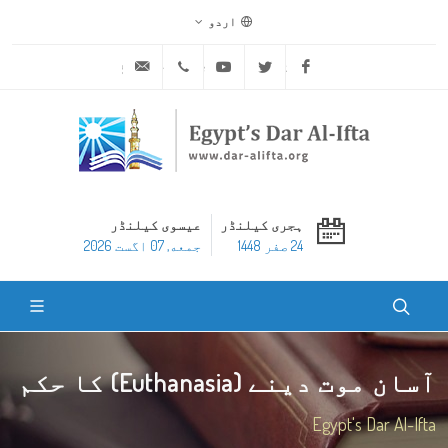
اردو
ask@dar-alifta.org
+20 2 25970400
Youtube
Twitter
Facebook
ہجری کیلنڈر
عیسوی کیلنڈر
24 صفر 1448
جمعه, 07 اگست 2026
آسان موت دینے (Euthanasia) کا حکم
Egypt's Dar Al-Ifta