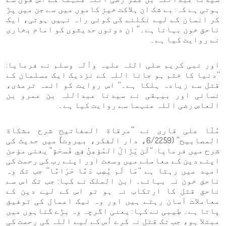
ہوتی ہے کہ: بے شک ان ہلاکت خیز کاموں میں سے جن میں پڑ
کر انسان کے لیے نکلنے کی کوئی راہ نہیں ہوتی، ایک
ناحق خون بہانا ہے۔'' ان دونوں حدیثوں کو امام بخاری
نے روایت کیا ہے۔
اور نبی کریم صلی اللہ علیہ وآلہ وسلم نے فرمایا:
’’دنیا کا ختم ہو جانا اللہ کے نزدیک ایک مسلمان کے
قتل سے زیادہ ہلکا ہے۔‘‘ اس روایت کو ائمہ ترمذی،
نسائی اور بیہقی نے سیدنا عبداللہ بن عمرو بن
العاص رضی اللہ عنہما سے روایت کیا ہے۔
مُلّا علی قاری نے ''مرقاة المفاتيح شرح مشكاة
المصابيح'' (6/2259، دار الفكر، بیروت) میں حدیث کی
شرح میں فرمایا: ‘‘لَن يَزَالَ المُؤمِنُ فِي فُسحَةٍ’’ یعنی مؤمن
اپنے دین کے معاملے میں وسعت اور اپنے رب کی رحمت کی
امید میں رہتا ہے ‘‘مَا لَم يُصِب دَمًا حَرَامًا’’ جب تک وہ
ناحق خون نہ بہائے۔ ابن الملک نے کہا: جب تک اس سے
ناحق قتل کا ارتکاب نہ ہو تو اس کے لیے دین کے
معاملات آسان رہتے ہیں اور وہ نیک اعمال کی توفیق
پاتا ہے۔ طِیبی نے کہا: یعنی اگرچہ وہ بڑے گناہوں میں
مبتلا ہو، جب تک قتل نہ کرے اُس کے لیے اللہ کی رحمت کی