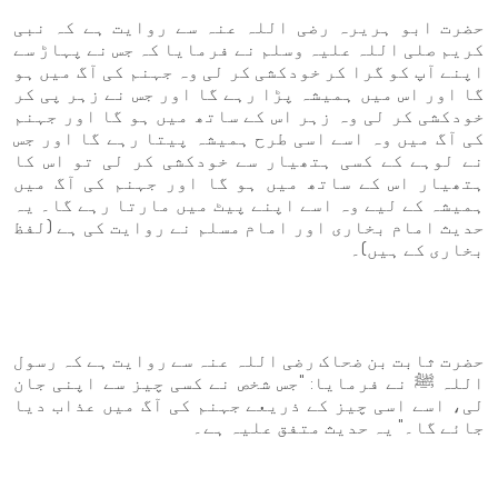
حضرت ابو ہریرہ رضی اللہ عنہ سے روایت ہے کہ نبی
کریم صلی اللہ علیہ وسلم نے فرمایا کہ جس نے پہاڑ سے
اپنے آپ کو گرا کر خودکشی کر لی وہ جہنم کی آگ میں ہو
گا اور اس میں ہمیشہ پڑا رہے گا اور جس نے زہر پی کر
خودکشی کر لی وہ زہر اس کے ساتھ میں ہو گا اور جہنم
کی آگ میں وہ اسے اسی طرح ہمیشہ پیتا رہے گا اور جس
نے لوہے کے کسی ہتھیار سے خودکشی کر لی تو اس کا
ہتھیار اس کے ساتھ میں ہو گا اور جہنم کی آگ میں
ہمیشہ کے لیے وہ اسے اپنے پیٹ میں مارتا رہے گا۔ یہ
حدیث امام بخاری اور امام مسلم نے روایت کی ہے (لفظ
بخاری کے ہیں)۔
حضرت ثابت بن ضحاک رضی اللہ عنہ سے روایت ہے کہ رسول
اللہ ﷺ نے فرمایا: "جس شخص نے کسی چیز سے اپنی جان
لی، اسے اسی چیز کے ذریعے جہنم کی آگ میں عذاب دیا
جائے گا۔" یہ حدیث متفق علیہ ہے۔