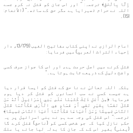
إِلَّا بِالْحَقِّ﴾ ترجمہ: '' اور اس جان کو قتل نہ کرو جسے
اللہ نے حرام ٹھہرایا ہے مگر حق کے ساتھ۔" (الأنعام:
151)۔
امام الرازی نے اپنی کتاب مفاتیح الغیب (13/179، دار
إحياء التراث العربي) میں فرمایا:
قتل کرنے میں اصل حرمت ہے، اور اس کا جواز صرف کسی
واضح دلیل کے ذریعے ثابت ہوتا ہے۔"
بلکہ اللہ تعالیٰ نے نا حق کے قتل کو ایسا قرار دیا
ہے جیسے کسی نے سب انسانوں کو قتل کر دیا ہو،
فرمایا: ﴿مِنْ أَجْلِ ذَلِكَ كَتَبْنَا عَلَى بَنِي إِسْرَائِيلَ أَنَّهُ مَنْ
قَتَلَ نَفْسًا بِغَيْرِ نَفْسٍ أَوْ فَسَادٍ فِي الْأَرْضِ فَكَأَنَّمَا قَتَلَ
النَّاسَ جَمِيعًا وَمَنْ أَحْيَاهَا فَكَأَنَّمَا أَحْيَا النَّاسَ جَمِيعًا﴾
ترجمہ:'' اس قتل کی وجہ سے ہم نے بنی اسرائیل پر یہ
حکم نازل کیا کہ جو شخص کسی کو (ناحق) قتل کرے گا
(یعنی) بغیر اس کے کہ جان کا بدلہ لیا جائے یا ملک