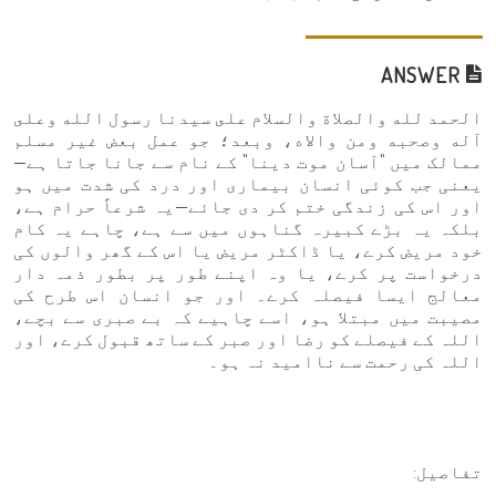
ANSWER
الحمد لله والصلاة والسلام على سيدنا رسول الله وعلى
آله وصحبه ومن والاه، وبعد؛ جو عمل بعض غیر مسلم
ممالک میں "آسان موت دینا" کے نام سے جانا جاتا ہے—
یعنی جب کوئی انسان بیماری اور درد کی شدت میں ہو
اور اس کی زندگی ختم کر دی جائے—یہ شرعاً حرام ہے،
بلکہ یہ بڑے کبیرہ گناہوں میں سے ہے، چاہے یہ کام
خود مریض کرے، یا ڈاکٹر مریض یا اس کے گھر والوں کی
درخواست پر کرے، یا وہ اپنے طور پر بطور ذمہ دار
معالج ایسا فیصلہ کرے۔ اور جو انسان اس طرح کی
مصیبت میں مبتلا ہو، اسے چاہیے کہ بے صبری سے بچے،
اللہ کے فیصلے کو رضا اور صبر کے ساتھ قبول کرے، اور
اللہ کی رحمت سے ناامید نہ ہو۔
تفاصیل: