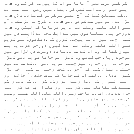
اگر کسی طرف نظر آ جاتا تو اس کا پیچھا کر کے وہ شخص
اپنی تلوار سے اسے قتل کر دیتا۔ سہل رضی اللہ عنہ نے
اس کے متعلق کہا کہ آج جتنی سرگرمی کے ساتھ فلاں شخص
لڑا ہے، ہم میں سے کوئی بھی شخص اس طرح نہ لڑ سکا۔ آپ
صلی اللہ علیہ وسلم نے اس پر فرمایا کہ لیکن وہ شخص
دوزخی ہے۔ مسلمانوں میں سے ایک شخص نے (اپنے دل میں
کہا اچھا میں اس کا پیچھا کروں گا (دیکھوں) نبی کریم
صلی اللہ علیہ وسلم نے اسے کیوں دوزخی فرمایا ہے)
بیان کیا کہ وہ اس کے ساتھ ساتھ دوسرے دن لڑائی میں
موجود رہا، جب کبھی وہ کھڑا ہو جاتا تو یہ بھی کھڑا
ہو جاتا اور جب وہ تیز چلتا تو یہ بھی اس کے ساتھ تیز
چلتا۔ بیان کیا کہ آخر وہ شخص زخمی ہو گیا زخم بڑا
گہرا تھا۔ اس لیے اس نے چاہا کہ موت جلدی آ جائے اور
اپنی تلوار کا پھل زمین پر رکھ کر اس کی دھار کو
سینے کے مقابلہ میں کر لیا اور تلوار پر گر کر اپنی
جان دے دی۔ اب وہ صاحب رسول اللہ صلی اللہ علیہ وسلم
کی خدمت میں حاضر ہوئے اور کہنے لگے کہ میں گواہی
دیتا ہوں کہ آپ اللہ کے سچے رسول ہیں۔ آپ صلی اللہ
علیہ وسلم نے دریافت فرمایا کہ کیا بات ہوئی؟
انہوں نے بیان کیا کہ وہی شخص جس کے متعلق آپ نے
فرمایا تھا کہ وہ دوزخی ہے، صحابہ کرام رضی اللہ
عنہم پر یہ آپ کا فرمان بڑا شاق گزرا تھا۔ میں نے ان