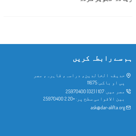
ہم سے رابطہ کریں
حدیقۃ الخالدین، دراسہ، قاہرہ، مصر
پی او باکس: 11675
مصر میں:
107
|
(02) 25970400
بین الاقوامی سطح پر:
+20 2 25970400
ask@dar-alifta.org