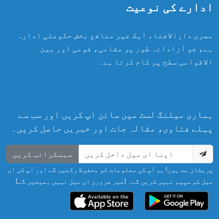
ادارے کی نوعیت
مصری دارالافتاء ایک غیر منافع بخش حکومتی ادارہ
ہے، جو آزادانہ طور پر مقامی، قومی اور بین
الاقوامی سطح پر کام کرتا ہے۔
ہماری میلنگ لسٹ میں سائن اپ کریں اور سب سے
پہلے فتاوی، مقالہ جات اور خبریں حاصل کریں۔
سبسکرائب کریں
پریشان مت ہوں! ہم آپ کی معلومات کو محفوظ رکھیں گے اور آپ کی ای
میل کو سپیم نہیں کریں گے۔ (غیر ضروری ای میل نہیں بھیجیں گے)