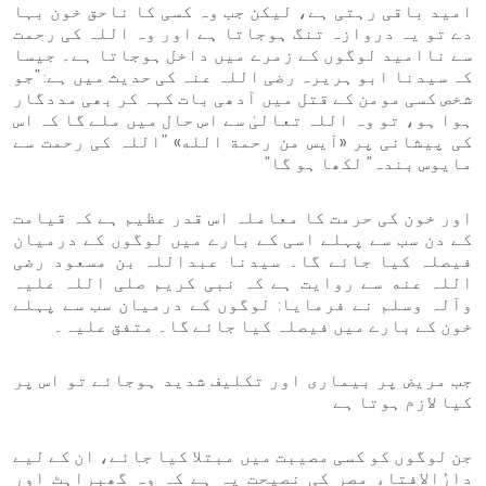
امید باقی رہتی ہے، لیکن جب وہ کسی کا ناحق خون بہا
دے تو یہ دروازہ تنگ ہوجاتا ہے اور وہ اللہ کی رحمت
سے ناامید لوگوں کے زمرے میں داخل ہوجاتا ہے۔ جیسا
کہ سیدنا ابو ہریرہ رضی اللہ عنہ کی حدیث میں ہے: ”جو
شخص کسی مومن کے قتل میں آدھی بات کہہ کر بھی مددگار
ہوا ہو، تو وہ اللہ تعالیٰ سے اس حال میں ملے گا کہ اس
کی پیشانی پر «آيس من رحمة الله» ”اللہ کی رحمت سے
مایوس بندہ“ لکھا ہو گا“
اور خون کی حرمت کا معاملہ اس قدر عظیم ہے کہ قیامت
کے دن سب سے پہلے اسی کے بارے میں لوگوں کے درمیان
فیصلہ کیا جائے گا۔ سیدنا عبداللہ بن مسعود رضی
اللہ عنه سے روایت ہے کہ نبی کریم صلی اللہ علیہ
وآلہ وسلم نے فرمایا: لوگوں کے درمیان سب سے پہلے
خون کے بارے میں فیصلہ کیا جائے گا۔ متفق علیہ۔
جب مریض پر بیماری اور تکلیف شدید ہوجائے تو اس پر
کیا لازم ہوتا ہے
جن لوگوں کو کسی مصیبت میں مبتلا کیا جائے، ان کے لیے
دارُالافتاء مصر کی نصیحت یہ ہے کہ وہ گھبراہٹ اور