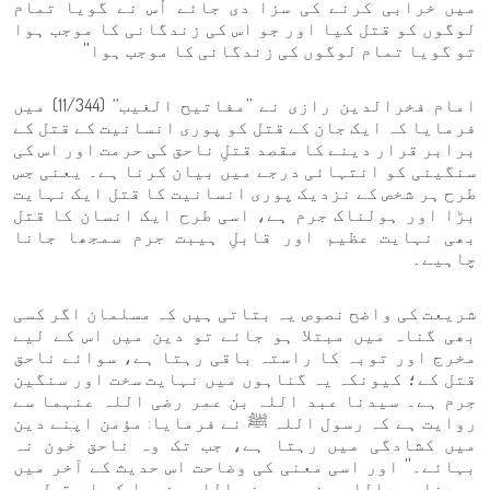
میں خرابی کرنے کی سزا دی جائے اُس نے گویا تمام
لوگوں کو قتل کیا اور جو اس کی زندگانی کا موجب ہوا
تو گویا تمام لوگوں کی زندگانی کا موجب ہوا''
امام فخرالدین رازی نے ’’مفاتیح الغیب‘‘ (11/344) میں
فرمایا کہ ایک جان کے قتل کو پوری انسانیت کے قتل کے
برابر قرار دینے کا مقصد قتلِ ناحق کی حرمت اور اس کی
سنگینی کو انتہائی درجے میں بیان کرنا ہے۔ یعنی جس
طرح ہر شخص کے نزدیک پوری انسانیت کا قتل ایک نہایت
بڑا اور ہولناک جرم ہے، اسی طرح ایک انسان کا قتل
بھی نہایت عظیم اور قابلِ ہیبت جرم سمجھا جانا
چاہیے۔
شریعت کی واضح نصوص یہ بتاتی ہیں کہ مسلمان اگر کسی
بھی گناہ میں مبتلا ہو جائے تو دین میں اس کے لیے
مخرج اور توبہ کا راستہ باقی رہتا ہے، سوائے ناحق
قتل کے؛ کیونکہ یہ گناہوں میں نہایت سخت اور سنگین
جرم ہے۔ سیدنا عبد اللہ بن عمر رضی اللہ عنہما سے
روایت ہے کہ رسول اللہ ﷺ نے فرمایا: مؤمن اپنے دین
میں کشادگی میں رہتا ہے، جب تک وہ ناحق خون نہ
بہائے۔'' اور اسی معنی کی وضاحت اس حدیث کے آخر میں
سیدنا عبداللہ بن عمر رضی اللہ عنہما کے اس قول سے