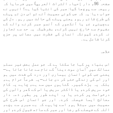
صفحہ 96، دار إحياء التراث العربي) میں فرمایا کہ
ربیعہ سے پوچھا گیا: صبر کی انتہا کیا ہے؟ انہوں نے
جواب دیا: یہ کہ جب کوئی مصیبت آئے تو اس دن تم پہلے
کی طرح قائم رہو، یعنی پہلے کی حالت میں رہو۔ دل کی
بےچینی، غم یا آنکھوں کے آنسو صبر کرنے والے کے
مفہوم سے خارج نہیں کرتے، بشرطیکہ یہ حد سے تجاوز
نہ کرے، کیونکہ انسان کی فطرت میں مصائب پر جزع
کرنا شامل ہے۔
خلاصہ
اس بنیاد پر کہا جا سکتا ہے کہ جو عمل بعض غیر مسلم
ممالک میں "آسان موت دینا" کے نام سے جانا جاتا ہے—
یعنی جب کوئی انسان بیماری اور درد کی شدت میں ہو
اور اس کی زندگی ختم کر دی جائے—یہ شرعاً حرام ہے،
بلکہ یہ بڑے کبیرہ گناہوں میں سے ہے، چاہے یہ کام
خود مریض کرے، یا ڈاکٹر مریض یا اس کے گھر والوں کی
درخواست پر کرے، یا وہ اپنے طور پر بطور ذمہ دار
معالج ایسا فیصلہ کرے۔ اور جو انسان اس طرح کی
مصیبت میں مبتلا ہو، اسے چاہیے کہ بے صبری سے بچے،
اللہ کے فیصلے کو رضا اور صبر کے ساتھ قبول کرے، اور