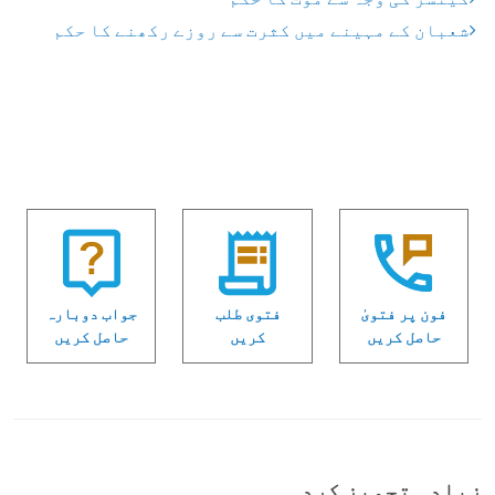
شعبان کے مہینے میں کثرت سے روزے رکھنے کا حکم
فون پر فتویٰ
فتوی طلب
جواب دوبارہ
حاصل کریں
کریں
حاصل کریں
زیادہ تجویز کردہ