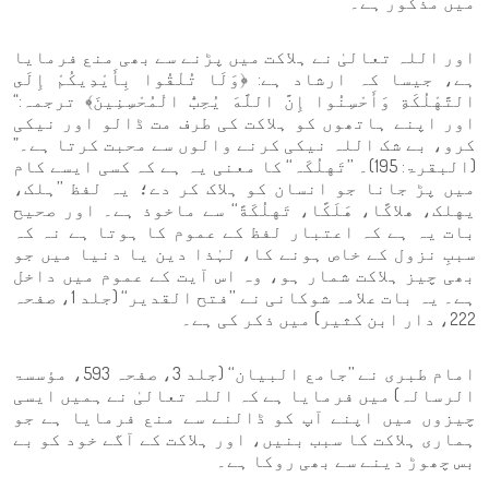
میں مذکور ہے۔
اور اللہ تعالیٰ نے ہلاکت میں پڑنے سے بھی منع فرمایا
ہے، جیسا کہ ارشاد ہے: ﴿وَلَا تُلْقُوا بِأَيْدِيكُمْ إِلَى
التَّهْلُكَةِ وَأَحْسِنُوا إِنَّ اللَّهَ يُحِبُّ الْمُحْسِنِينَ﴾ ترجمہ:“
اور اپنے ہاتھوں کو ہلاکت کی طرف مت ڈالو اور نیکی
کرو، بے شک اللہ نیکی کرنے والوں سے محبت کرتا ہے۔”
(البقرۃ: 195)۔ ’’تَهلُکَہ‘‘ کا معنی یہ ہے کہ کسی ایسے کام
میں پڑ جانا جو انسان کو ہلاک کر دے؛ یہ لفظ ’’ہلک،
یهلک، هلاکًا، هَلَكًا، تَهلُکَةً‘‘ سے ماخوذ ہے۔ اور صحیح
بات یہ ہے کہ اعتبار لفظ کے عموم کا ہوتا ہے نہ کہ
سببِ نزول کے خاص ہونے کا، لہٰذا دین یا دنیا میں جو
بھی چیز ہلاکت شمار ہو، وہ اس آیت کے عموم میں داخل
ہے۔ یہ بات علامہ شوکانی نے ’’فتح القدیر‘‘ (جلد 1، صفحہ
222، دار ابن کثیر) میں ذکر کی ہے۔
امام طبری نے ’’جامع البیان‘‘ (جلد 3، صفحہ 593، مؤسسۃ
الرسالہ) میں فرمایا ہے کہ اللہ تعالیٰ نے ہمیں ایسی
چیزوں میں اپنے آپ کو ڈالنے سے منع فرمایا ہے جو
ہماری ہلاکت کا سبب بنیں، اور ہلاکت کے آگے خود کو بے
بس چھوڑ دینے سے بھی روکا ہے۔