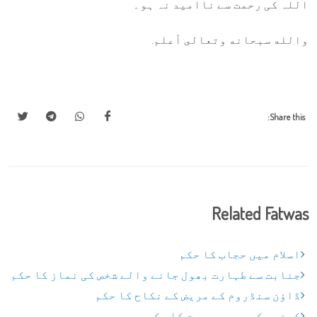
اللہ کی رحمت سے ناامید نہ ہو۔
والله سبحانه وتعالى أعلم.
Share this:
Related Fatwas
اسلام میں حجاب کا حکم
جنابت سے طہارت بھول جانے والے شخص کی نماز کا حکم
ڈاؤن سنڈروم کے مریض کے نکاح کا حکم
کینسر کی وجہ سے موت کا حکم