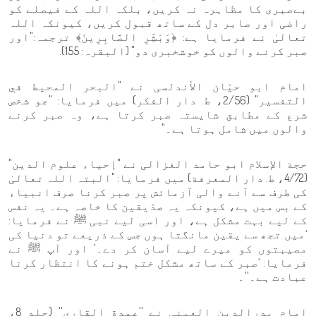
بےصبری کا مظاہرہ نہ کریں، بلکہ اللہ کے فیصلے کو
راضی اور صابر دل کے ساتھ قبول کریں، کیونکہ اللہ
تعالیٰ نے فرمایا ہے: ﴿وَبَشِّرِ الصَّابِرِينَ﴾ ترجمہ:"اور
صبر کرنے والوں کو خوشخبری دو" (البقرہ: 155).
امام ابو حیّان الأندلسی نے "البحر المحيط في
التفسير" (2/56، ط. دار الفكر) میں فرمایا: "جو شخص
شرع کے مطابق شایستہ صبر کرتا ہے، وہ صبر کرنے
والوں میں شامل ہوتا ہے۔"
حجة الإسلام ابو حامد الغزالی نے "إحياء علوم الدين"
(4/72، ط. دار المعرفة) میں فرمایا: "البتہ اللہ تعالیٰ
کی طرف سے آنے والی آزمائش پر صبر کرنا صرف انبیاء
کے بس میں ہے، کیونکہ یہ صدّیقین کا خاصہ ہے۔ یہ نفس
کے لیے بہت مشکل ہے، اور اسی لیے نبی ﷺ نے فرمایا:
‘میں تجھ سے یقین مانگتا ہوں جس کے ذریعے تو دنیا کی
مصیبتوں کو میرے لیے آسان کر دے۔’ اور آپ ﷺ نے
فرمایا: ‘صبر کے ساتھ مشکل ختم ہونے کا انتظار کرنا
عبادت ہے۔''۔
امام بدرالدین العینی نے ''عمدة القاری'' (جلد 8،