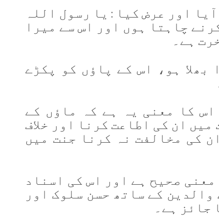
ٓیا اور عرض کیا : یا رسول اللہ
کرنے چاہتا ہوں اور اس سے میرا
خرت ہے۔
 بھلا ہو، اس کے پاؤں کو پکڑے
اس کا معنی یہ ہے کہ ماؤں کے
میں ان کی اطاعت کرنا اور خلاف
ان کی مخالفت نہ کرنا جنت میں
معنی صحیح ہے اور اس کی اسناد
 والدین کے ساتھ حسن سلوک اور
 جائز ہے۔