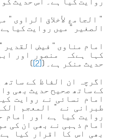
روایت کیا ہے۔ اس حدیث کو 
'' الجامع لأخلاق الراوی '' 
الصغیر '' میں روایت کیاہے
امام مناوی '' فیض القدیر "
کہا ہےکہ منصور اور ابو
حدیث منکر ہے۔ (
[2]
)
اگرچہ ان الفاظ کے ساتھ ی
کے ساتھ صحیح حدیث بھی وار
امام نسائی نے روایت کیا
طبرانی نے " المعجم الکب
روایت کیا ہے اور امام ح
امام ذہبی نے بھی ان کی مو
بھی اس کا اقرار کیا ہے