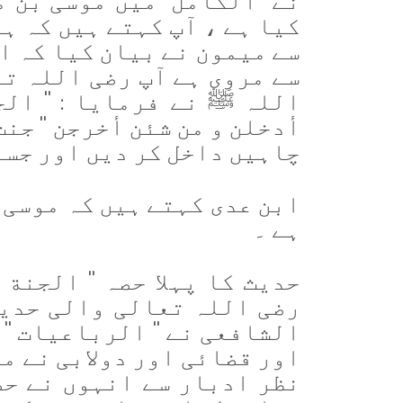
کیا ہے ، آپ کہتے ہیں کہ ہم
سے میمون نے بیان کیا کہ ا
سے مروی ہے آپ رضی اللہ ت
اللہ ﷺ نے فرمایا : ''
الجن
أدخلن و من شئن أخرجن ''
جنت 
چاہیں داخل کر دیں اور جسے
ابن عدی کہتے ہیں کہ موسی 
ہے ۔
حدیث کا پہلا حصہ ''
الجنة 
رضی اللہ تعالی والی حدیث
الشافعی نے '' الرباعیات '' 
اور قضائی اور دولابی نے م
نظر ادبار سے انہوں نے حض