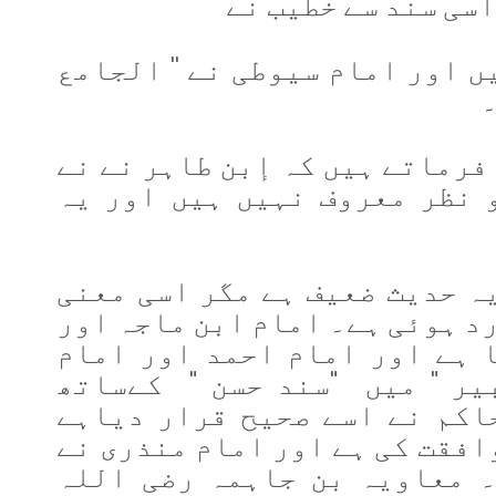
اسی سند سے خطیب نے
میں اور امام سیوطی نے '' الجامع
۔
 فرماتے ہیں کہ إبن طاہر نے نے
 نظر معروف نہیں ہیں اور یہ
ہ حدیث ضعیف ہے مگر اسی معنی
د ہوئی ہے۔ امام ابن ماجہ اور
 ہے اور امام احمد اور امام
یر " میں "سند حسن " کےساتھ
اکم نے اسے صحیح قرار دیاہے
افقت کی ہے اور امام منذری نے
۔ معاویہ بن جاہمہ رضی اللہ