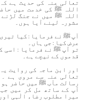
تعالی عنہ کی حدیث ہے کہ 
اللہ ﷺ کی خدمت میں حاضر
اللہ ﷺ میں نے جنگ لڑنے ک
مشورہ لینے آیا ہوں۔
آپ ﷺ نے فرمایا : کیا تیری 
عرض کیا : جی ہاں۔
تو آپ ﷺ نے فرمایا : اسی 
قدموں کے نیچے ہے۔
اور ابن ماجہ کی روایت یہ 
تعالی عنہ سے مروی ہے ۔ 
رسالت مآب ﷺ میں حاضر ہوا
آپ کے ساتھ مل کر میں جہ
میرا مطلوب رضاء الٰہی اور 