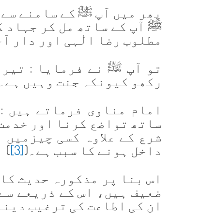
پھر میں آپ ﷺ کے سامنے سے ا
ﷺ آپ کے ساتھ مل کر جہاد 
مطلوب رضا الٰہی اور دار آ
تو آپ ﷺ نے فرمایا : تیرا
رکھو کیونکہ جنت وہیں ہے۔
امام مناوی فرماتے ہیں : 
ساتھ تواضع کرنا اور خدمت 
شرع کے علاوہ کسی چیزمیں 
داخل ہونے کا سبب ہے۔(
[3]
)
اس بنا پر مذکورہ حدیث کا 
ضعیف ہیں، اس کے ذریعے سے
ان کی اطاعت کی ترغیب دینا