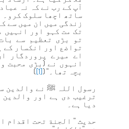
آپ کے رب نے کہ نہ عباد
ساتھ اچھا سلوک کرو۔ ا
زندگی میں ان میں سے کو
تک مت کہو اور انہیں م
تو بڑی تعظیم سے بات
تواضع اور انکسار کے پ
اے میرے پروردگار ان
انہوں نے (بڑی محبت وپ
بچہ تھا۔'' (
[1]
)
رسول اللہ ﷺ نے والدین سے
ترغیب دی ہے اور والدین 
دیا ہے۔
حدیث ''
الجنة تحت اقدام الام
نے ''الکامل'' میں
موسی بن م