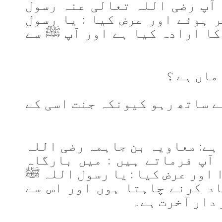
آپ رضی اللہ تعالی عنہ رسول
 ہوئے اور عرض کیا : یا رسول
ا ارادہ کیا ہے اور آپ ﷺ سے
ماں ہے ؟
کے ساتھ رہو کیونکہ جنت اسی کے
ہے: معاویہ بن جاہمہ رضی اللہ
آپ فرماتے ہیں : میں بارگاہ
 اور عرض کیا : یا رسول اللہ ﷺ
اد کرنے چاہتا ہوں اور اس سے
دار آخرت ہے۔