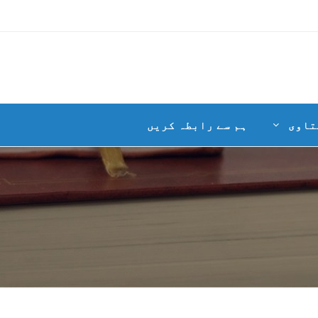
تاوی
ہم سے رابطہ کریں