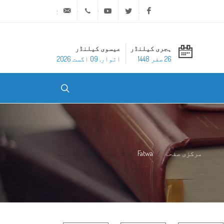
ask@dar-alifta.org
+20 2 25970400
Youtube
Twitter
Facebook
ہجری کیلنڈر
عیسوی کیلنڈر
26 صفر 1448
اتوار, 09 اگست 2026
مرکزی صفحہ
Fatwa
کی صحت کا کیا حکم ہے