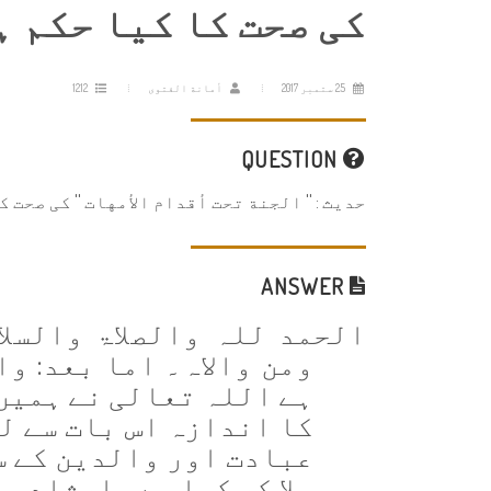
کی صحت کا کیا حکم ہ
25 ستمبر 2017
أمانة الفتوى
1212
QUESTION
حديث : '' الجنة تحت أقدام الأمهات '' کی صحت 
ANSWER
الحمد للہ والصلاۃ والسل
ومن والاہ۔ اما بعد:
وا
ہے اللہ تعالی نے ہمیں
کا اندازہ اس بات سے ل
عبادت اور والدین کے س
ملا کر کیا ہے۔ ارشاد با