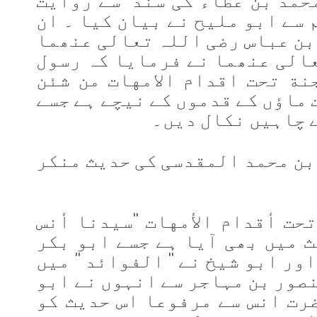
 سے ابو ملیح نے بیان کیا ۔ ان
بن عباس رضی اللہ تعالی عنھما
عالی عنھما نے فرمایا کہ رسول
ة تحت اقدام الامهات من شئن
ماؤں کے قدموں کے نیچے ہے جسے
 چاہیں نکال دیں۔
بن محمد المقدسی کی حدیث منکر
تحت
أ
قدام الأمهات ''
سیدنا أنس
 میں بھی آیا ہے جسے ابو بکر
اور ابو شیخ نے '' الفوائد '' میں
نصور بن مہاجر سے انہوں نے ابو
رت انس سے مرفوعا اس حدیث کو