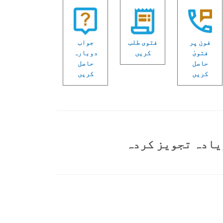
فون پر
فتوی طلب
جواب
فتویٰ
کریں
دوبارہ
حاصل
حاصل
کریں
کریں
یادہ تجویز کردہ