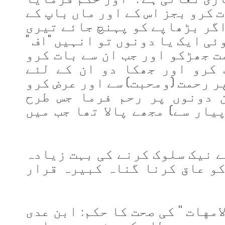
ت کرو بجز اس کے اور ماں باپ کے
گر بڑھاپے کو پہنچ جائے تیری
ئی ایک یا دونوں تو انہیں "اف "
ت جھڑکو اور جب ان سے بات کرو
 کرو اور جھکا دو ان کے لئے
ر رحمت (ومحبت) سے اور عرض کرو
 دونوں پر رحم فرما جس طرح
یار سے) مجھے پالا تھا جب میں
 نیک سلوک کرنے کی بہت زیادہ
کو عاق کرنا گناہ کبیرہ قرار
هات ''
کی صحت کا حکم: ابن عدی
حمد بن عطاء کی سند سے روایت