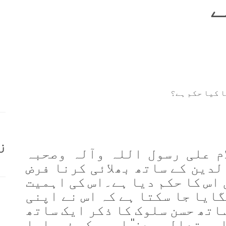
ے
کا کیا حکم ہے؟
ز
ام علی رسول اللہ وآلہ وصحبہ
لدین کے ساتھ بھلائی کرنا فرض
 اس کا حکم دیا ہے۔اس کی اہمیت
گایا جا سکتا ہے کہ اس نے اپنی
اتھ حسن سلوک کا ذکر ایک ساتھ
ری تعالی ہے :
'' اور حکم فرمایا